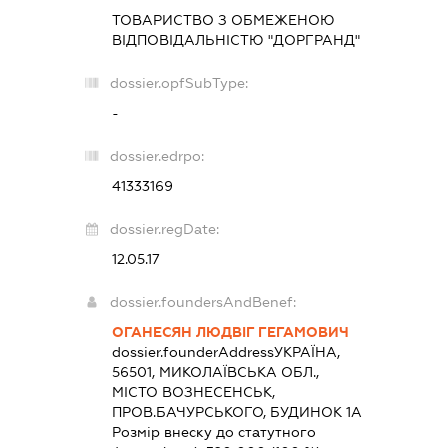
ТОВАРИСТВО З ОБМЕЖЕНОЮ
ВІДПОВІДАЛЬНІСТЮ "ДОРГРАНД"
dossier.opfSubType:
-
dossier.edrpo:
41333169
dossier.regDate:
12.05.17
dossier.foundersAndBenef:
ОГАНЕСЯН ЛЮДВІГ ГЕГАМОВИЧ
dossier.founderAddress
УКРАЇНА,
56501, МИКОЛАЇВСЬКА ОБЛ.,
МІСТО ВОЗНЕСЕНСЬК,
ПРОВ.БАЧУРСЬКОГО, БУДИНОК 1А
Розмір внеску до статутного