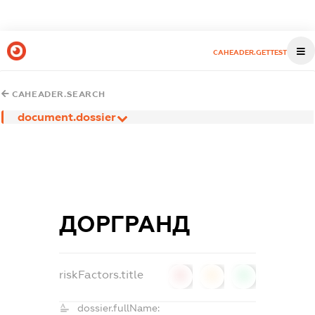
CAHEADER.GETTEST
CAHEADER.SEARCH
document.dossier
ДОРГРАНД
riskFactors.title
0
0
0
dossier.fullName: