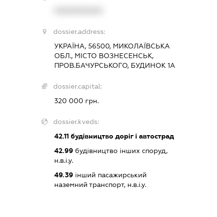
XXXXXXXXXX
dossier.address:
УКРАЇНА, 56500, МИКОЛАЇВСЬКА
ОБЛ., МІСТО ВОЗНЕСЕНСЬК,
ПРОВ.БАЧУРСЬКОГО, БУДИНОК 1А
dossier.capital:
320 000 грн.
dossier.kveds:
42.11
будівництво доріг і автострад
42.99
будівництво інших споруд,
н.в.і.у.
49.39
інший пасажирський
наземний транспорт, н.в.і.у.