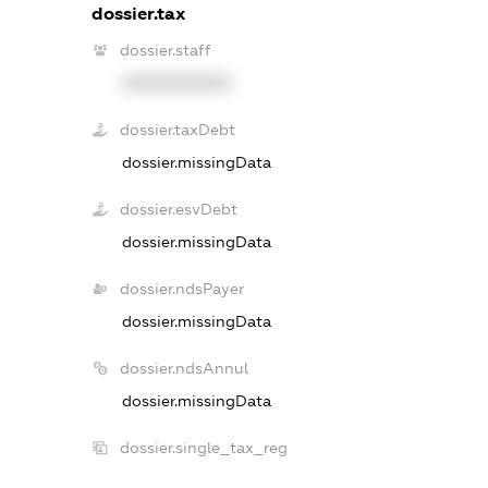
dossier.tax
dossier.staff
XXXXXXXXXX
dossier.taxDebt
dossier.missingData
dossier.esvDebt
dossier.missingData
dossier.ndsPayer
dossier.missingData
dossier.ndsAnnul
dossier.missingData
dossier.single_tax_reg