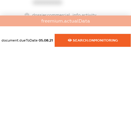
XXXXXXXXXX
dossier.commercial_info.activity
freemium.actualData
XXXXXXXXXX
document.dueToDate
05.08.21
SEARCH.ONMONITORING
freemium.exampleText_1
freemium.exampleText_2
freemium.anonymousPerSearch2
FREEMIUM.DETAILS
FREEMIUM.REGISTER