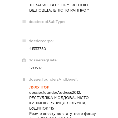
ТОВАРИСТВО З ОБМЕЖЕНОЮ
ВІДПОВІДАЛЬНІСТЮ
РАНПРОМ
dossier.opfSubType:
-
dossier.edrpo:
41333750
dossier.regDate:
12.05.17
dossier.foundersAndBenef:
ЛЯХУ ІГОР
dossier.founderAddress
2012,
РЕСПУБЛІКА МОЛДОВА, МІСТО
КИШИНІВ, ВУЛИЦЯ КОЛУМНА,
БУДИНОК 115
Розмір внеску до статутного фонду