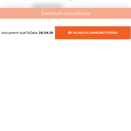
XXXXXXXXXX
freemium.actualData
dossier.commercial_info.activity
XXXXXXXXXX
document.dueToDate
28.04.18
SEARCH.ONMONITORING
freemium.exampleText_1
freemium.exampleText_2
freemium.anonymousPerSearch2
FREEMIUM.DETAILS
FREEMIUM.REGISTER