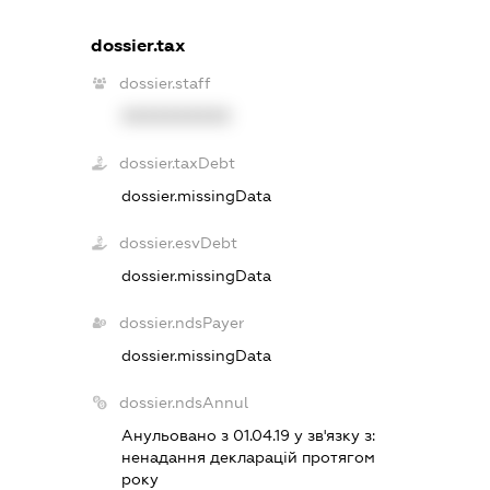
dossier.tax
dossier.staff
XXXXXXXXXX
dossier.taxDebt
dossier.missingData
dossier.esvDebt
dossier.missingData
dossier.ndsPayer
dossier.missingData
dossier.ndsAnnul
Анульовано з 01.04.19 у зв'язку з:
ненадання декларацiй протягом
року