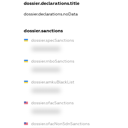
dossier.declarations.title
dossier.declarations.noData
dossier.sanctions
dossier.specSanctions
XXXXXXXXXX
dossier.rnboSanctions
XXXXXXXXXX
dossier.amkuBlackList
XXXXXXXXXX
dossier.ofacSanctions
XXXXXXXXXX
dossier.ofacNonSdnSanctions