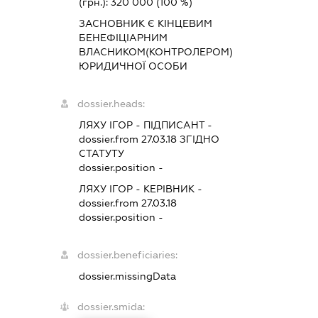
(грн.):
320 000
(100 %)
ЗАСНОВНИК Є КІНЦЕВИМ
БЕНЕФІЦІАРНИМ
ВЛАСНИКОМ(КОНТРОЛЕРОМ)
ЮРИДИЧНОЇ ОСОБИ
dossier.heads:
ЛЯХУ ІГОР
-
ПІДПИСАНТ
-
dossier.from 27.03.18
ЗГІДНО
СТАТУТУ
dossier.position -
ЛЯХУ ІГОР
-
КЕРІВНИК
-
dossier.from 27.03.18
dossier.position -
dossier.beneficiaries:
dossier.missingData
dossier.smida: