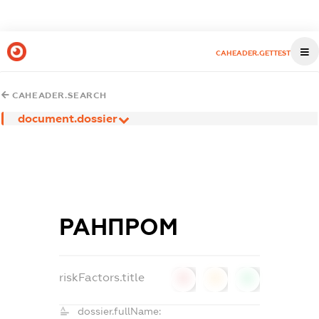
CAHEADER.GETTEST
CAHEADER.SEARCH
document.dossier
РАНПРОМ
riskFactors.title
0
0
0
dossier.fullName: