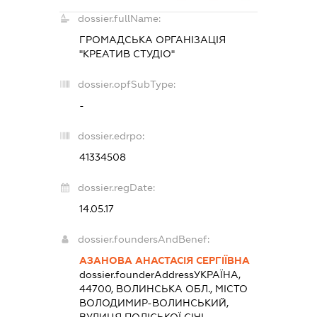
dossier.fullName:
ГРОМАДСЬКА ОРГАНІЗАЦІЯ
"КРЕАТИВ СТУДІО"
dossier.opfSubType:
-
dossier.edrpo:
41334508
dossier.regDate:
14.05.17
dossier.foundersAndBenef:
АЗАНОВА АНАСТАСІЯ СЕРГІЇВНА
dossier.founderAddress
УКРАЇНА,
44700, ВОЛИНСЬКА ОБЛ., МІСТО
ВОЛОДИМИР-ВОЛИНСЬКИЙ,
ВУЛИЦЯ ПОЛІСЬКОЇ СІЧІ,