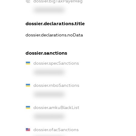
dossier.bigTaxPayerReg
XXXXXXXXXX
dossier.declarations.title
dossier.declarations.noData
dossier.sanctions
dossier.specSanctions
XXXXXXXXXX
dossier.rnboSanctions
XXXXXXXXXX
dossier.amkuBlackList
XXXXXXXXXX
dossier.ofacSanctions