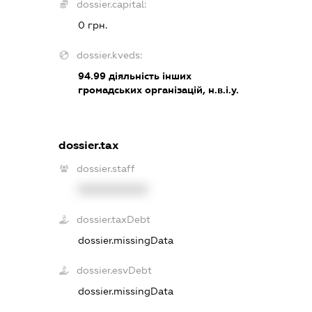
dossier.capital:
0 грн.
dossier.kveds:
94.99
діяльність інших
громадських організацій, н.в.і.у.
dossier.tax
dossier.staff
XXXXXXXXXX
dossier.taxDebt
dossier.missingData
dossier.esvDebt
dossier.missingData