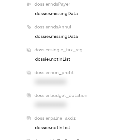
dossier.ndsPayer
dossier.missingData
dossier.ndsAnnul
dossier.missingData
dossier.single_tax_reg
dossier.notInList
dossier.non_profit
XXXXXXXXXX
dossier.budget_dotation
XXXXXXXXXX
dossier.palne_akciz
dossier.notInList