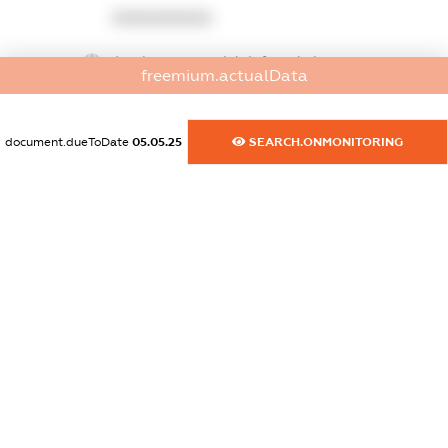
XXXXXXXXXX
dossier.commercial_info.website
freemium.actualData
XXXXXXXXXX
dossier.commercial_info.activity
document.dueToDate
05.05.25
SEARCH.ONMONITORING
XXXXXXXXXX
freemium.exampleText_1
freemium.exampleText_2
freemium.anonymousPerSearch2
FREEMIUM.DETAILS
FREEMIUM.REGISTER