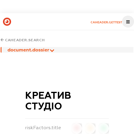
CAHEADER.GETTEST
CAHEADER.SEARCH
document.dossier
КРЕАТИВ
СТУДІО
riskFactors.title
0
0
0