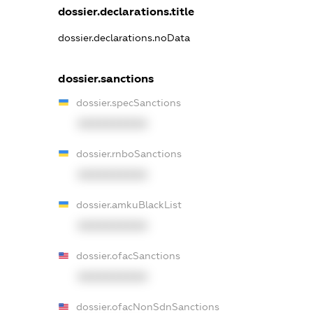
dossier.declarations.title
dossier.declarations.noData
dossier.sanctions
dossier.specSanctions
XXXXXXXXXX
dossier.rnboSanctions
XXXXXXXXXX
dossier.amkuBlackList
XXXXXXXXXX
dossier.ofacSanctions
XXXXXXXXXX
dossier.ofacNonSdnSanctions