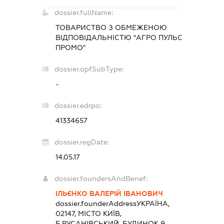
dossier.fullName:
ТОВАРИСТВО З ОБМЕЖЕНОЮ
ВІДПОВІДАЛЬНІСТЮ "АГРО ПУЛЬС
ПРОМО"
dossier.opfSubType:
-
dossier.edrpo:
41334657
dossier.regDate:
14.05.17
dossier.foundersAndBenef:
ІЛЬЄНКО ВАЛЕРІЙ ІВАНОВИЧ
dossier.founderAddress
УКРАЇНА,
02147, МІСТО КИЇВ,
Б.РУСАНІВСЬКИЙ, БУДИНОК 9,