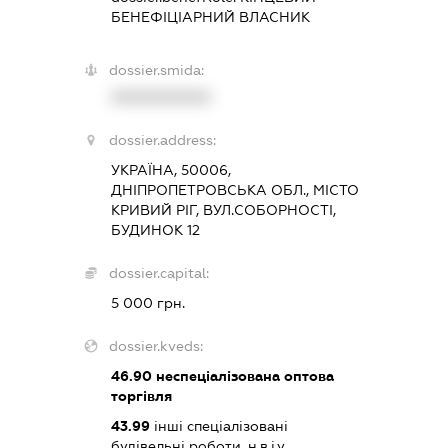
БЕНЕФІЦІАРНИЙ ВЛАСНИК
dossier.smida:
XXXXXXXXXX
dossier.address:
УКРАЇНА, 50006,
ДНІПРОПЕТРОВСЬКА ОБЛ., МІСТО
КРИВИЙ РІГ, ВУЛ.СОБОРНОСТІ,
БУДИНОК 12
dossier.capital:
5 000 грн.
dossier.kveds:
46.90
неспеціалізована оптова
торгівля
43.99
інші спеціалізовані
будівельні роботи, н.в.і.у.