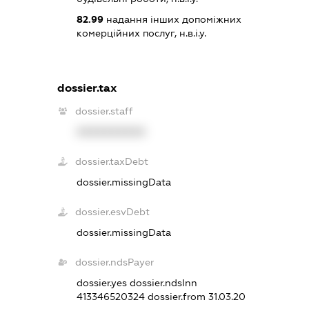
82.99
надання інших допоміжних
комерційних послуг, н.в.і.у.
dossier.tax
dossier.staff
XXXXXXXXXX
dossier.taxDebt
dossier.missingData
dossier.esvDebt
dossier.missingData
dossier.ndsPayer
dossier.yes
dossier.ndsInn
413346520324
dossier.from 31.03.20