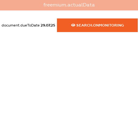
freemium.actualData
XXXXXXXXXX
dossier.commercial_info.activity
document.dueToDate
29.07.25
SEARCH.ONMONITORING
XXXXXXXXXX
freemium.exampleText_1
freemium.exampleText_2
freemium.anonymousPerSearch2
FREEMIUM.DETAILS
FREEMIUM.REGISTER