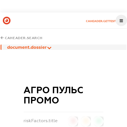
CAHEADER.GETTEST
CAHEADER.SEARCH
document.dossier
АГРО ПУЛЬС
ПРОМО
riskFactors.title
0
0
0