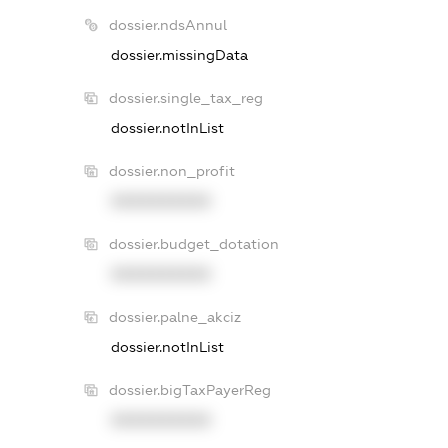
dossier.ndsAnnul
dossier.missingData
dossier.single_tax_reg
dossier.notInList
dossier.non_profit
XXXXXXXXXX
dossier.budget_dotation
XXXXXXXXXX
dossier.palne_akciz
dossier.notInList
dossier.bigTaxPayerReg
XXXXXXXXXX