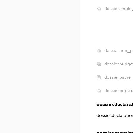
dossier.singl
dossier.non_p
dossier.budge
dossier.palne_
dossier.bigTa
dossier.declarat
dossier.declarati
dossier.sanctio