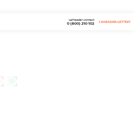
caHeader.contact
CAHEADER.GETTEST
0 (800) 210 102
0