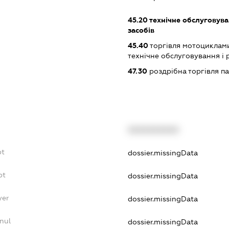
45.20
технічне обслуговува
засобів
45.40
торгівля мотоциклами
технічне обслуговування і
47.30
роздрібна торгівля п
XXXXXXXXXX
bt
dossier.missingData
bt
dossier.missingData
yer
dossier.missingData
nul
dossier.missingData