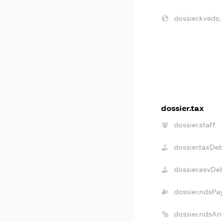
dossier.kveds:
dossier.tax
dossier.staff
dossier.taxDe
dossier.esvDe
dossier.ndsPa
dossier.ndsAn