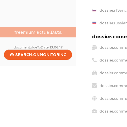
dossier.rfSanc
dossier.russia
freemium.actualData
dossier.comme
dossier.comme
document.dueToDate
13.06.17
SEARCH.ONMONITORING
dossier.comme
dossier.comme
dossier.comme
dossier.comme
dossier.commer