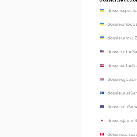
dossier.specS
dossier.rnboS
dossier.amkuB
dossier.ofacS
dossier.ofac
dossier.gbSan
dossier.ausSa
dossier.euSan
dossier.japan
dossier.canad