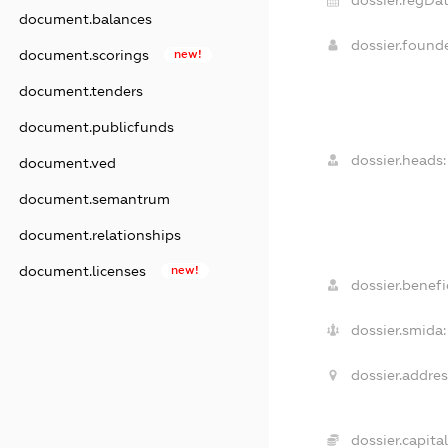
document.balances
dossier.found
document.scorings
new!
document.tenders
document.publicfunds
dossier.heads:
document.ved
document.semantrum
document.relationships
document.licenses
new!
dossier.benefic
dossier.smida:
dossier.addres
dossier.capital