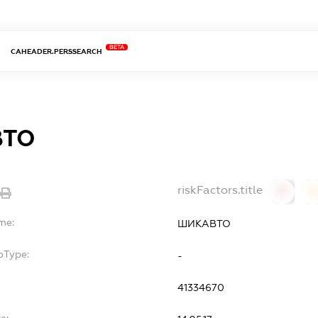
BETA
CAHEADER.PERSSEARCH
ВТО
riskFactors.title
0
0
me:
ШИКАВТО
bType:
-
41334670
e: