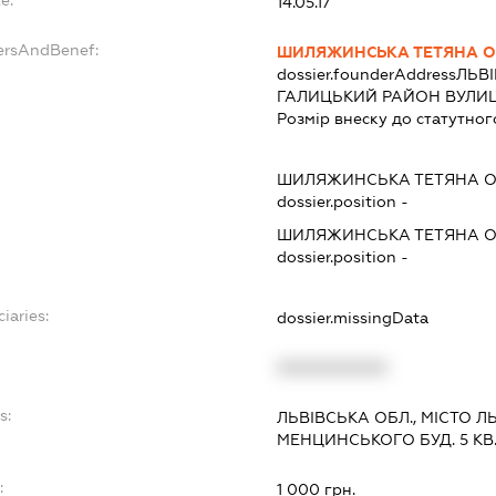
14.05.17
ersAndBenef:
ШИЛЯЖИНСЬКА ТЕТЯНА О
dossier.founderAddress
ЛЬВІ
ГАЛИЦЬКИЙ РАЙОН ВУЛИЦЯ
Розмір внеску до статутног
ШИЛЯЖИНСЬКА ТЕТЯНА О
dossier.position -
ШИЛЯЖИНСЬКА ТЕТЯНА О
dossier.position -
iaries:
dossier.missingData
XXXXXXXXXX
s:
ЛЬВІВСЬКА ОБЛ., МІСТО 
МЕНЦИНСЬКОГО БУД. 5 КВ.
:
1 000 грн.