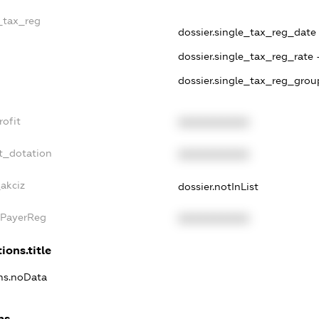
e_tax_reg
dossier.single_tax_reg_date 
dossier.single_tax_reg_rate 
dossier.single_tax_reg_grou
rofit
XXXXXXXXXX
t_dotation
XXXXXXXXXX
akciz
dossier.notInList
xPayerReg
XXXXXXXXXX
ions.title
ons.noData
ns