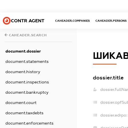
CONTR AGENT
CAHEADER.COMPANIES
CAHEADER.PERSONS
CAHEADER.SEARCH
document.dossier
ШИКА
document.statements
document.history
dossier.title
document.inspections
dossier.fullNa
document.bankruptcy
dossier.opfSu
document.court
document.taxdebts
dossier.edrpo:
document.enforcements
dossier.regDat