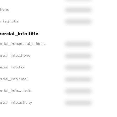
tions
XXXXXXXXXX
n_reg_title
XXXXXXXXXX
rcial_info.title
rcial_info.postal_address
XXXXXXXXXX
rcial_info.phone
XXXXXXXXXX
rcial_info.fax
XXXXXXXXXX
rcial_info.email
XXXXXXXXXX
rcial_info.website
XXXXXXXXXX
cial_info.activity
XXXXXXXXXX