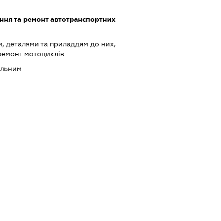
ння та ремонт автотранспортних
, деталями та приладдям до них,
 ремонт мотоциклів
альним