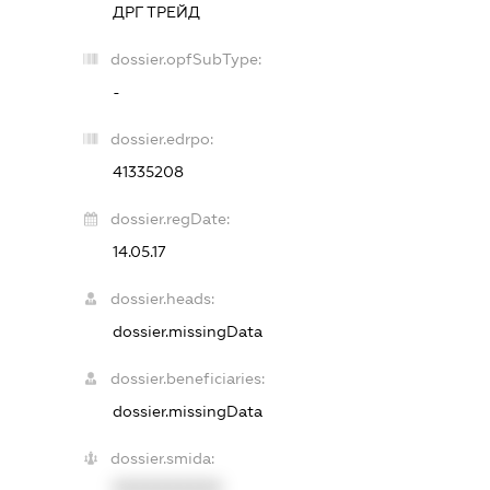
ДРГ ТРЕЙД
dossier.opfSubType:
-
dossier.edrpo:
41335208
dossier.regDate:
14.05.17
dossier.heads:
dossier.missingData
dossier.beneficiaries:
dossier.missingData
dossier.smida:
XXXXXXXXXX