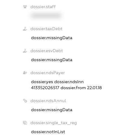
dossier.staff
XXXXXXXXXX
dossier.taxDebt
dossier.missingData
dossier.esvDebt
dossier.missingData
dossier.ndsPayer
dossier.yes
dossier.ndsInn
413352026517
dossier.from 22.01.18
dossier.ndsAnnul
dossier.missingData
dossier.single_tax_reg
dossier.notInList