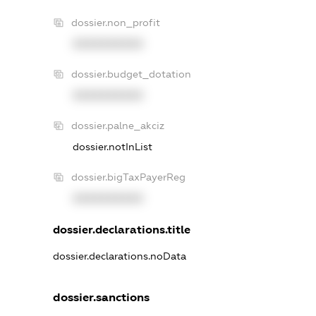
dossier.non_profit
XXXXXXXXXX
dossier.budget_dotation
XXXXXXXXXX
dossier.palne_akciz
dossier.notInList
dossier.bigTaxPayerReg
XXXXXXXXXX
dossier.declarations.title
dossier.declarations.noData
dossier.sanctions