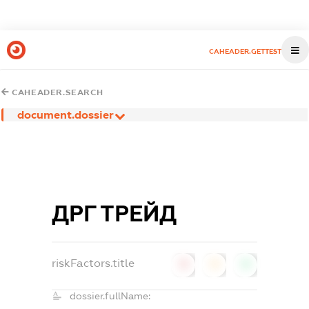
CAHEADER.GETTEST
CAHEADER.SEARCH
document.dossier
ДРГ ТРЕЙД
riskFactors.title
0
0
0
dossier.fullName: