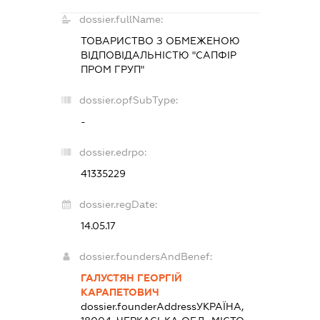
dossier.fullName:
ТОВАРИСТВО З ОБМЕЖЕНОЮ
ВІДПОВІДАЛЬНІСТЮ "САПФІР
ПРОМ ГРУП"
dossier.opfSubType:
-
dossier.edrpo:
41335229
dossier.regDate:
14.05.17
dossier.foundersAndBenef:
ГАЛУСТЯН ГЕОРГІЙ
КАРАПЕТОВИЧ
dossier.founderAddress
УКРАЇНА,