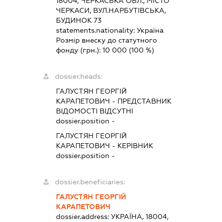
18004, ЧЕРКАСЬКА ОБЛ., МІСТО
ЧЕРКАСИ, ВУЛ.НАРБУТІВСЬКА,
БУДИНОК 73
statements.nationality:
Україна
Розмір внеску до статутного
фонду (грн.):
10 000
(100 %)
dossier.heads:
ГАЛУСТЯН ГЕОРГІЙ
КАРАПЕТОВИЧ
-
ПРЕДСТАВНИК
ВІДОМОСТІ ВІДСУТНІ
dossier.position -
ГАЛУСТЯН ГЕОРГІЙ
КАРАПЕТОВИЧ
-
КЕРІВНИК
dossier.position -
dossier.beneficiaries:
ГАЛУСТЯН ГЕОРГІЙ
КАРАПЕТОВИЧ
dossier.address:
УКРАЇНА, 18004,