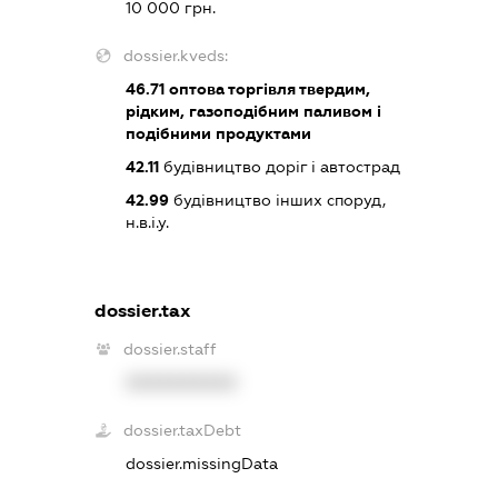
10 000 грн.
dossier.kveds:
46.71
оптова торгівля твердим,
рідким, газоподібним паливом і
подібними продуктами
42.11
будівництво доріг і автострад
42.99
будівництво інших споруд,
н.в.і.у.
dossier.tax
dossier.staff
XXXXXXXXXX
dossier.taxDebt
dossier.missingData