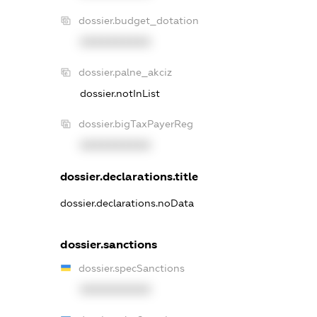
dossier.budget_dotation
XXXXXXXXXX
dossier.palne_akciz
dossier.notInList
dossier.bigTaxPayerReg
XXXXXXXXXX
dossier.declarations.title
dossier.declarations.noData
dossier.sanctions
dossier.specSanctions
XXXXXXXXXX