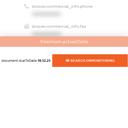
dossier.commercial_info.phone
XXXXXXXXXX
dossier.commercial_info.fax
XXXXXXXXXX
freemium.actualData
dossier.commercial_info.email
XXXXXXXXXX
document.dueToDate
18.12.25
SEARCH.ONMONITORING
dossier.commercial_info.website
XXXXXXXXXX
dossier.commercial_info.activity
XXXXXXXXXX
freemium.exampleText_1
freemium.exampleText_2