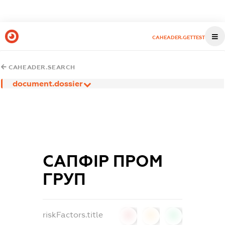
CAHEADER.GETTEST
CAHEADER.SEARCH
document.dossier
САПФІР ПРОМ
ГРУП
riskFactors.title
0
0
0