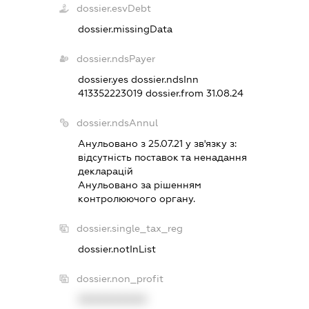
dossier.esvDebt
dossier.missingData
dossier.ndsPayer
dossier.yes
dossier.ndsInn
413352223019
dossier.from 31.08.24
dossier.ndsAnnul
Анульовано з 25.07.21 у зв'язку з:
вiдсутнiсть поставок та ненадання
декларацiй
Анульовано за рiшенням
контролюючого органу.
dossier.single_tax_reg
dossier.notInList
dossier.non_profit
XXXXXXXXXX