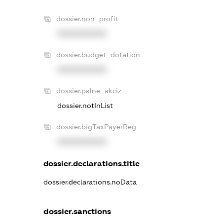
dossier.non_profit
XXXXXXXXXX
dossier.budget_dotation
XXXXXXXXXX
dossier.palne_akciz
dossier.notInList
dossier.bigTaxPayerReg
XXXXXXXXXX
dossier.declarations.title
dossier.declarations.noData
dossier.sanctions