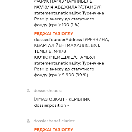
ФАРУК НАФІЗ ЧАМЛИБЕЛЬ,
№7/18/14 АВДЖИЛАР/СТАМБУЛ
statements.nationality:
Туреччина
Розмір внеску до статутного
фонду (грн.):
100
(1 %)
РЕДЖАІ ГАЗІОГЛУ
dossier.founderAddress
ТУРЕЧЧИНА,
КВАРТАЛ ЙЕНІ МАХАЛЛЄ. ВУЛ.
ТЕМЕЛЬ, №11/8
КЮЧЮКЧЕМЕДЖЕ/СТАМБУЛ
statements.nationality:
Туреччина
Розмір внеску до статутного
фонду (грн.):
9 900
(99 %)
dossier.heads:
ЇЛМАЗ ОЗКАН
-
КЕРІВНИК
dossier.position -
dossier.beneficiaries:
РЕДЖАІ ГАЗІОГЛУ