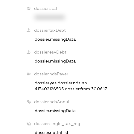
dossier.staff
XXXXXXXXXX
dossier.taxDebt
dossier.missingData
dossier.esvDebt
dossier.missingData
dossier.ndsPayer
dossier.yes
dossier.ndsInn
413402126505
dossier.from 30.06.17
dossier.ndsAnnul
dossier.missingData
dossier.single_tax_reg
dossier.notInList