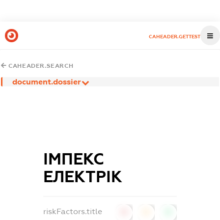
CAHEADER.GETTEST
CAHEADER.SEARCH
document.dossier
ІМПЕКС
ЕЛЕКТРІК
riskFactors.title
0
0
0