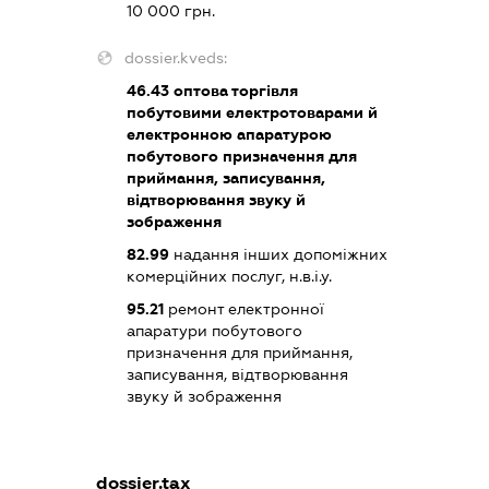
10 000 грн.
dossier.kveds:
46.43
оптова торгівля
побутовими електротоварами й
електронною апаратурою
побутового призначення для
приймання, записування,
відтворювання звуку й
зображення
82.99
надання інших допоміжних
комерційних послуг, н.в.і.у.
95.21
ремонт електронної
апаратури побутового
призначення для приймання,
записування, відтворювання
звуку й зображення
dossier.tax