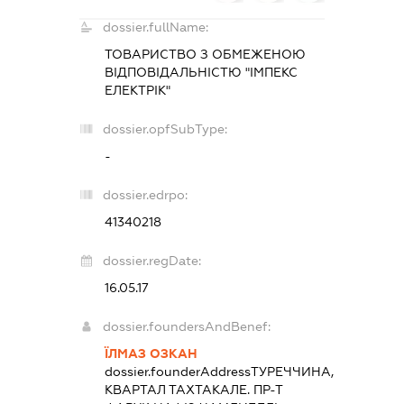
dossier.fullName:
ТОВАРИСТВО З ОБМЕЖЕНОЮ
ВІДПОВІДАЛЬНІСТЮ "ІМПЕКС
ЕЛЕКТРІК"
dossier.opfSubType:
-
dossier.edrpo:
41340218
dossier.regDate:
16.05.17
dossier.foundersAndBenef:
ЇЛМАЗ ОЗКАН
dossier.founderAddress
ТУРЕЧЧИНА,
КВАРТАЛ ТАХТАКАЛЕ. ПР-Т