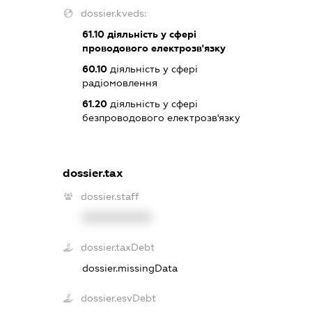
dossier.kveds:
61.10
діяльність у сфері
проводового електрозв'язку
60.10
діяльність у сфері
радіомовлення
61.20
діяльність у сфері
безпроводового електрозв'язку
dossier.tax
dossier.staff
XXXXXXXXXX
dossier.taxDebt
dossier.missingData
dossier.esvDebt