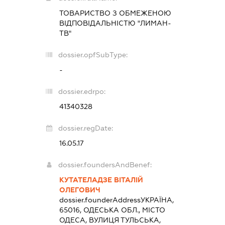
ТОВАРИСТВО З ОБМЕЖЕНОЮ
ВІДПОВІДАЛЬНІСТЮ "ЛИМАН-
ТВ"
dossier.opfSubType:
-
dossier.edrpo:
41340328
dossier.regDate:
16.05.17
dossier.foundersAndBenef:
КУТАТЕЛАДЗЕ ВІТАЛІЙ
ОЛЕГОВИЧ
dossier.founderAddress
УКРАЇНА,
65016, ОДЕСЬКА ОБЛ., МІСТО
ОДЕСА, ВУЛИЦЯ ТУЛЬСЬКА,