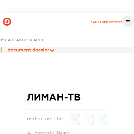
CAHEADER.GETTEST
CAHEADER.SEARCH
document.dossier
ЛИМАН-ТВ
riskFactors.title
0
0
0
dossier.fullName: