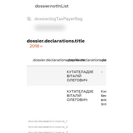
dossier.notInList
dossier.bigTaxPayerReg
XXXXXXXXXX
dossier.declarations.title
2018
dossier.declarations.pepName
dossier.declarations.personName
dossier.declaratio
КУТАТЕЛАДЗЕ
-
ВІТАЛІЙ
ОЛЕГОВИЧ
КУТАТЕЛАДЗЕ
Кінцевий
ВІТАЛІЙ
бенефіціарний
ОЛЕГОВИЧ
власник
(контролер)
dossier.declarations.license_1
dossier.declarations.license_2
dossier.declarations.license_3