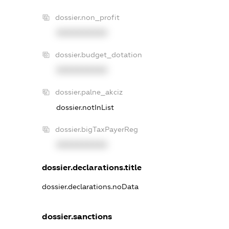
dossier.non_profit
XXXXXXXXXX
dossier.budget_dotation
XXXXXXXXXX
dossier.palne_akciz
dossier.notInList
dossier.bigTaxPayerReg
XXXXXXXXXX
dossier.declarations.title
dossier.declarations.noData
dossier.sanctions