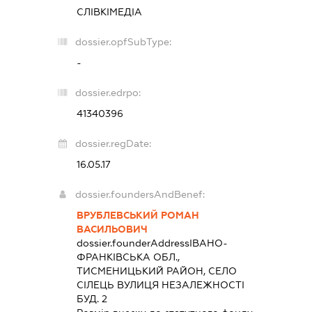
СЛІВКІМЕДІА
dossier.opfSubType:
-
dossier.edrpo:
41340396
dossier.regDate:
16.05.17
dossier.foundersAndBenef:
ВРУБЛЕВСЬКИЙ РОМАН
ВАСИЛЬОВИЧ
dossier.founderAddress
ІВАНО-
ФРАНКІВСЬКА ОБЛ.,
ТИСМЕНИЦЬКИЙ РАЙОН, СЕЛО
СІЛЕЦЬ ВУЛИЦЯ НЕЗАЛЕЖНОСТІ
БУД. 2