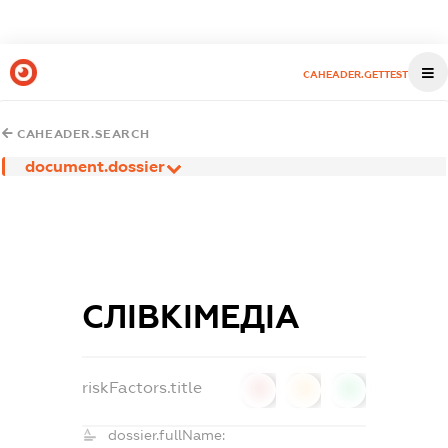
CAHEADER.GETTEST
CAHEADER.SEARCH
document.dossier
СЛІВКІМЕДІА
riskFactors.title
0
0
0
dossier.fullName: