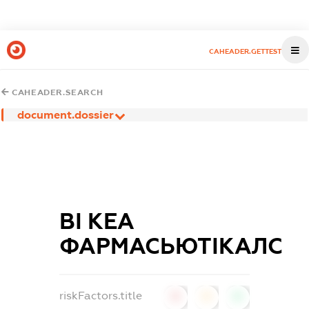
CAHEADER.GETTEST
CAHEADER.SEARCH
document.dossier
ВІ КЕА
ФАРМАСЬЮТІКАЛС
riskFactors.title
0
0
0