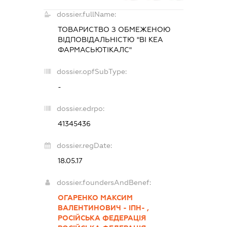
dossier.fullName:
ТОВАРИСТВО З ОБМЕЖЕНОЮ
ВІДПОВІДАЛЬНІСТЮ "ВІ КЕА
ФАРМАСЬЮТІКАЛС"
dossier.opfSubType:
-
dossier.edrpo:
41345436
dossier.regDate:
18.05.17
dossier.foundersAndBenef:
ОГАРЕНКО МАКСИМ
ВАЛЕНТИНОВИЧ - ІПН- ,
РОСІЙСЬКА ФЕДЕРАЦІЯ