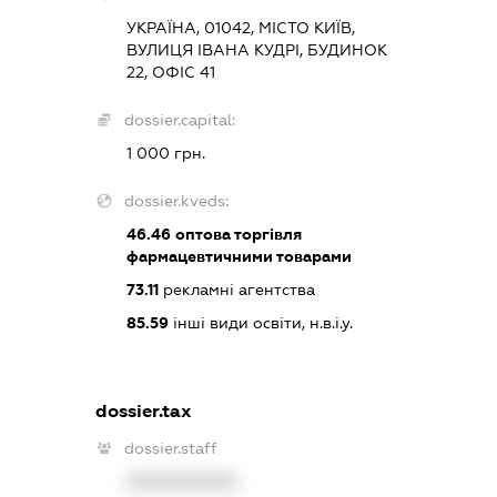
УКРАЇНА, 01042, МІСТО КИЇВ,
ВУЛИЦЯ ІВАНА КУДРІ, БУДИНОК
22, ОФІС 41
dossier.capital:
1 000 грн.
dossier.kveds:
46.46
оптова торгівля
фармацевтичними товарами
73.11
рекламні агентства
85.59
інші види освіти, н.в.і.у.
dossier.tax
dossier.staff
XXXXXXXXXX