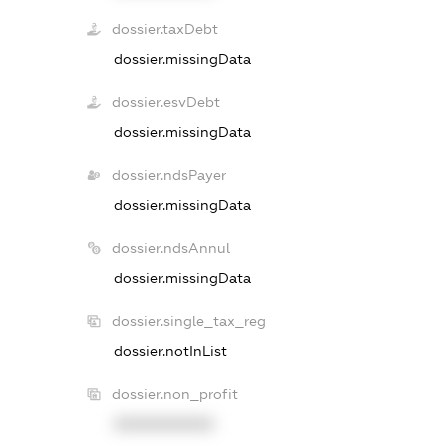
dossier.taxDebt
dossier.missingData
dossier.esvDebt
dossier.missingData
dossier.ndsPayer
dossier.missingData
dossier.ndsAnnul
dossier.missingData
dossier.single_tax_reg
dossier.notInList
dossier.non_profit
XXXXXXXXXX