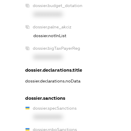
dossier.budget_dotation
XXXXXXXXXX
dossier.palne_akciz
dossier.notInList
dossier.bigTaxPayerReg
XXXXXXXXXX
dossier.declarations.title
dossier.declarations.noData
dossier.sanctions
dossier.specSanctions
XXXXXXXXXX
dossier.rnboSanctions