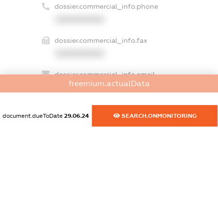
dossier.commercial_info.phone
XXXXXXXXXX
dossier.commercial_info.fax
XXXXXXXXXX
dossier.commercial_info.email
freemium.actualData
XXXXXXXXXX
dossier.commercial_info.website
document.dueToDate
29.06.24
SEARCH.ONMONITORING
XXXXXXXXXX
dossier.commercial_info.activity
XXXXXXXXXX
freemium.exampleText_1
freemium.exampleText_2
freemium.anonymousPerSearch2