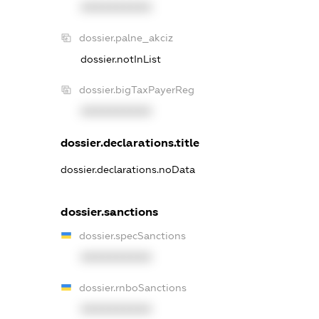
XXXXXXXXXX
dossier.palne_akciz
dossier.notInList
dossier.bigTaxPayerReg
XXXXXXXXXX
dossier.declarations.title
dossier.declarations.noData
dossier.sanctions
dossier.specSanctions
XXXXXXXXXX
dossier.rnboSanctions
XXXXXXXXXX