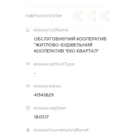
riskFactors.title
0
0
0
dossier.fullName:
ОБСЛУГОВУЮЧИЙ КООПЕРАТИВ
"ЖИТЛОВО-БУДІВЕЛЬНИЙ
КООПЕРАТИВ "ЕКО КВАРТАЛ"
dossier.opfSubType:
-
dossier.edrpo:
41345829
dossier.regDate:
18.05.17
dossier.foundersAndBenef: