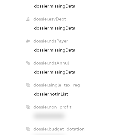
dossier.missingData
dossier.esvDebt
dossier.missingData
dossier.ndsPayer
dossier.missingData
dossier.ndsAnnul
dossier.missingData
dossier.single_tax_reg
dossier.notInList
dossier.non_profit
XXXXXXXXXX
dossier.budget_dotation