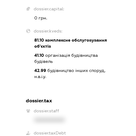
dossier.capital:
0 грн.
dossier.kveds:
81.10
комплексне обслуговування
об'єктів
41.10
організація будівництва
будівель
42.99
будівництво інших споруд,
н.в.і.у.
dossier.tax
dossier.staff
XXXXXXXXXX
dossier.taxDebt