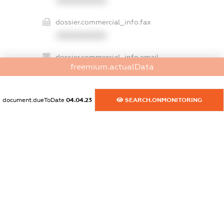
XXXXXXXXXX
dossier.commercial_info.fax
XXXXXXXXXX
dossier.commercial_info.email
freemium.actualData
XXXXXXXXXX
dossier.commercial_info.website
document.dueToDate
04.04.23
SEARCH.ONMONITORING
XXXXXXXXXX
dossier.commercial_info.activity
XXXXXXXXXX
freemium.exampleText_1
freemium.exampleText_2
freemium.anonymousPerSearch2
FREEMIUM.DETAILS