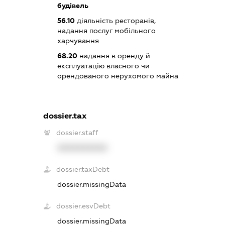
будівель
56.10
діяльність ресторанів,
надання послуг мобільного
харчування
68.20
надання в оренду й
експлуатацію власного чи
орендованого нерухомого майна
dossier.tax
dossier.staff
XXXXXXXXXX
dossier.taxDebt
dossier.missingData
dossier.esvDebt
dossier.missingData