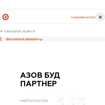
CAHEADER.GETTEST
CAHEADER.SEARCH
document.dossier
АЗОВ БУД
ПАРТНЕР
riskFactors.title
0
0
0