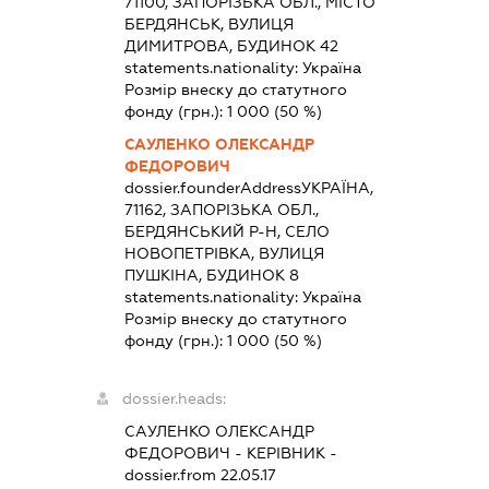
71100, ЗАПОРІЗЬКА ОБЛ., МІСТО
БЕРДЯНСЬК, ВУЛИЦЯ
ДИМИТРОВА, БУДИНОК 42
statements.nationality:
Україна
Розмір внеску до статутного
фонду (грн.):
1 000
(50 %)
САУЛЕНКО ОЛЕКСАНДР
ФЕДОРОВИЧ
dossier.founderAddress
УКРАЇНА,
71162, ЗАПОРІЗЬКА ОБЛ.,
БЕРДЯНСЬКИЙ Р-Н, СЕЛО
НОВОПЕТРІВКА, ВУЛИЦЯ
ПУШКІНА, БУДИНОК 8
statements.nationality:
Україна
Розмір внеску до статутного
фонду (грн.):
1 000
(50 %)
dossier.heads:
САУЛЕНКО ОЛЕКСАНДР
ФЕДОРОВИЧ
-
КЕРІВНИК
-
dossier.from 22.05.17