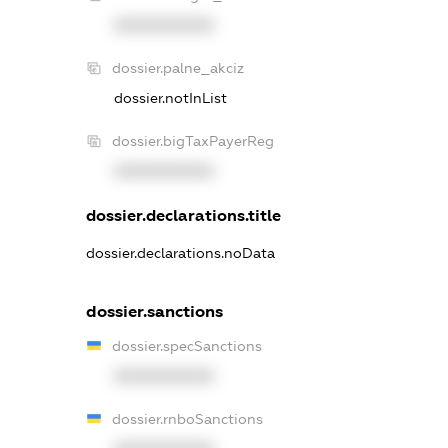
XXXXXXXXXX
dossier.palne_akciz
dossier.notInList
dossier.bigTaxPayerReg
XXXXXXXXXX
dossier.declarations.title
dossier.declarations.noData
dossier.sanctions
dossier.specSanctions
XXXXXXXXXX
dossier.rnboSanctions