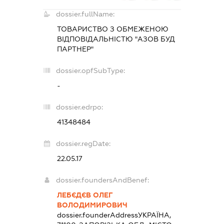
dossier.fullName:
ТОВАРИСТВО З ОБМЕЖЕНОЮ
ВІДПОВІДАЛЬНІСТЮ "АЗОВ БУД
ПАРТНЕР"
dossier.opfSubType:
-
dossier.edrpo:
41348484
dossier.regDate:
22.05.17
dossier.foundersAndBenef:
ЛЕБЄДЄВ ОЛЕГ
ВОЛОДИМИРОВИЧ
dossier.founderAddress
УКРАЇНА,