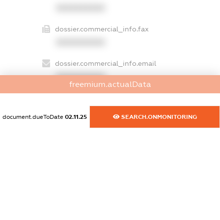
XXXXXXXXXX
dossier.commercial_info.fax
XXXXXXXXXX
dossier.commercial_info.email
XXXXXXXXXX
freemium.actualData
dossier.commercial_info.website
XXXXXXXXXX
document.dueToDate
02.11.25
SEARCH.ONMONITORING
dossier.commercial_info.activity
XXXXXXXXXX
freemium.exampleText_1
freemium.exampleText_2
freemium.anonymousPerSearch2