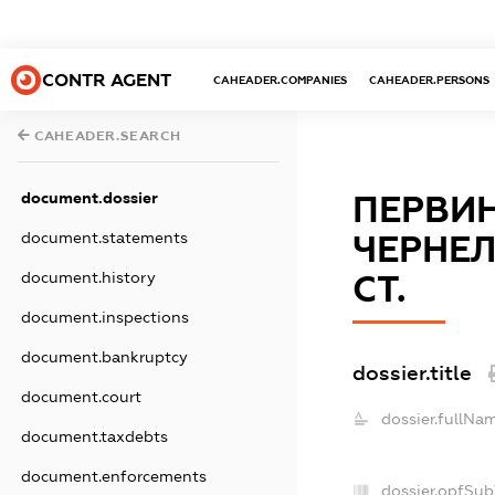
CONTR AGENT
CAHEADER.COMPANIES
CAHEADER.PERSONS
CAHEADER.SEARCH
document.dossier
ПЕРВИН
document.statements
ЧЕРНЕЛ
document.history
СТ.
document.inspections
document.bankruptcy
dossier.title
document.court
dossier.fullNa
document.taxdebts
document.enforcements
dossier.opfSub