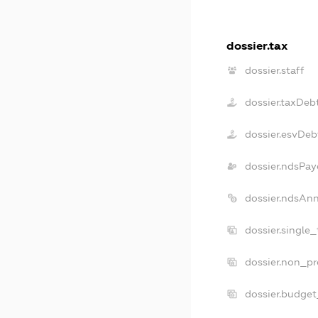
dossier.tax
dossier.staff
dossier.taxDeb
dossier.esvDeb
dossier.ndsPay
dossier.ndsAn
dossier.single
dossier.non_pr
dossier.budge