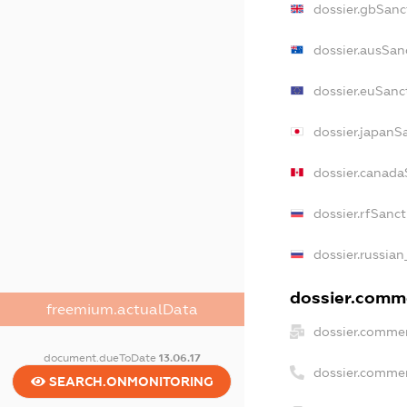
dossier.gbSanc
dossier.ausSan
dossier.euSanc
dossier.japanS
dossier.canada
dossier.rfSanc
dossier.russian
dossier.comme
freemium.actualData
dossier.commer
document.dueToDate
13.06.17
dossier.comme
SEARCH.ONMONITORING