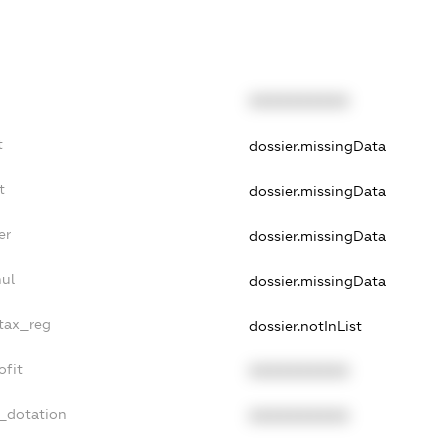
XXXXXXXXXX
t
dossier.missingData
t
dossier.missingData
er
dossier.missingData
nul
dossier.missingData
_tax_reg
dossier.notInList
ofit
XXXXXXXXXX
t_dotation
XXXXXXXXXX