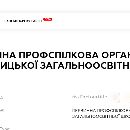
BETA
CAHEADER.PERSSEARCH
НА ПРОФСПІЛКОВА ОРГАН
ИЦЬКОЇ ЗАГАЛЬНООСВІТНЬО
riskFactors.title
0
0
me:
ПЕРВИННА ПРОФСПІЛКОВА
ЗАГАЛЬНООСВІТНЬОЇ ШКОЛИ
Type:
-