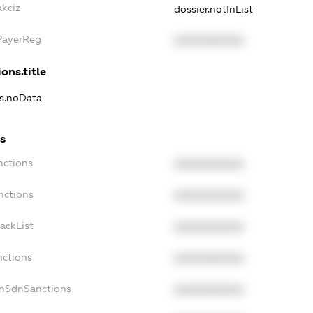
akciz
dossier.notInList
xPayerReg
XXXXXXXXXX
ons.title
ns.noData
ns
nctions
XXXXXXXXXX
nctions
XXXXXXXXXX
ackList
XXXXXXXXXX
nctions
XXXXXXXXXX
onSdnSanctions
XXXXXXXXXX