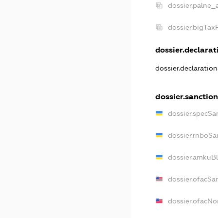
dossier.palne_
dossier.bigTa
dossier.declarati
dossier.declaratio
dossier.sanctio
dossier.specSa
dossier.rnboSa
dossier.amkuBl
dossier.ofacSa
dossier.ofacN