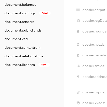
document.balances
dossier.edrpo:
document.scorings
new!
dossier.regDate
document.tenders
document.publicfunds
dossier.found
document.ved
dossier.heads:
document.semantrum
dossier.benefici
document.relationships
document.licenses
new!
dossier.smida:
dossier.address
dossier.capital:
dossier.kveds: