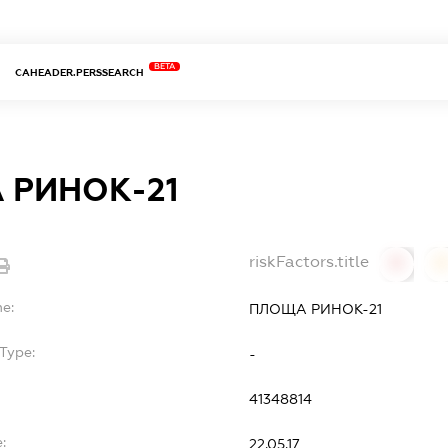
BETA
CAHEADER.PERSSEARCH
 РИНОК-21
riskFactors.title
0
0
me:
ПЛОЩА РИНОК-21
Type:
-
41348814
:
22.05.17