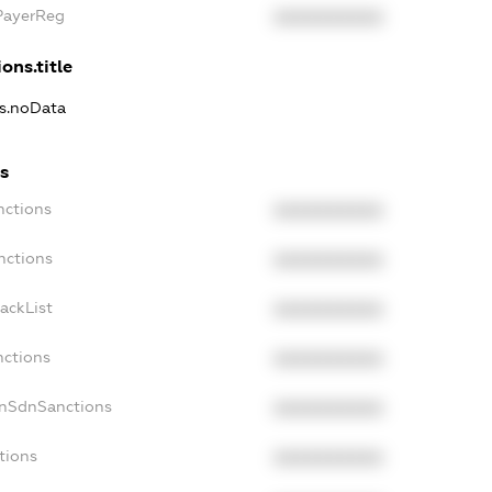
xPayerReg
XXXXXXXXXX
ons.title
ns.noData
ns
nctions
XXXXXXXXXX
nctions
XXXXXXXXXX
ackList
XXXXXXXXXX
nctions
XXXXXXXXXX
onSdnSanctions
XXXXXXXXXX
tions
XXXXXXXXXX