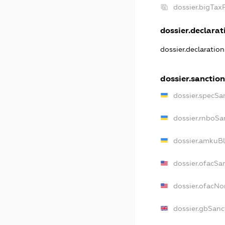
dossier.bigTa
dossier.declarati
dossier.declaratio
dossier.sanctio
dossier.specSa
dossier.rnboSa
dossier.amkuBl
dossier.ofacSa
dossier.ofacN
dossier.gbSanc