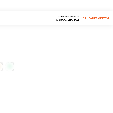
caHeader.contact
CAHEADER.GETTEST
0 (800) 210 102
0