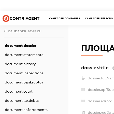
CONTR AGENT
CAHEADER.COMPANIES
CAHEADER.PERSONS
CAHEADER.SEARCH
document.dossier
ПЛОЩА
document.statements
document.history
dossier.title
document.inspections
dossier.fullNa
document.bankruptcy
dossier.opfSub
document.court
document.taxdebts
dossier.edrpo:
document.enforcements
dossier.regDate