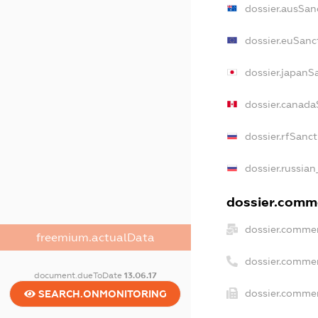
dossier.ausSan
dossier.euSanc
dossier.japanS
dossier.canada
dossier.rfSanc
dossier.russian
dossier.comme
dossier.commer
freemium.actualData
dossier.comme
document.dueToDate
13.06.17
dossier.commer
SEARCH.ONMONITORING