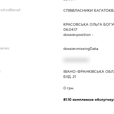
ersAndBenef:
СПІВВЛАСНИКИ БАГАТОК
КРАСОВСЬКА ОЛЬГА БОГУ
06.04.17
dossier.position -
aries:
dossier.missingData
XXXXXXXXXX
:
ІВАНО-ФРАНКІВСЬКА ОБЛ
БУД. 21
0 грн.
81.10
комплексне обслуговув