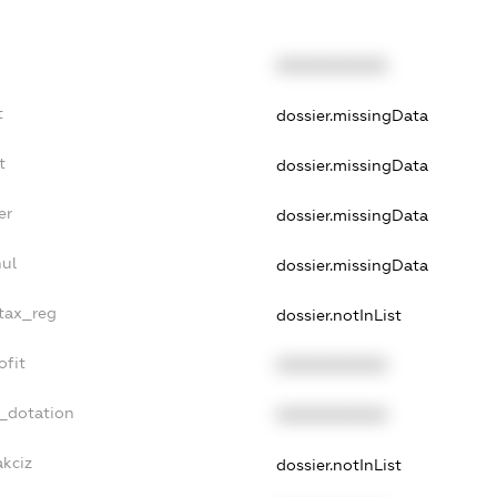
XXXXXXXXXX
t
dossier.missingData
t
dossier.missingData
er
dossier.missingData
nul
dossier.missingData
_tax_reg
dossier.notInList
ofit
XXXXXXXXXX
t_dotation
XXXXXXXXXX
akciz
dossier.notInList