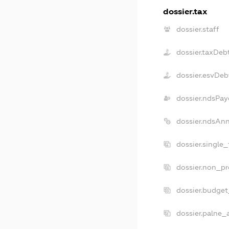
dossier.tax
dossier.staff
dossier.taxDeb
dossier.esvDeb
dossier.ndsPay
dossier.ndsAn
dossier.single
dossier.non_pr
dossier.budge
dossier.palne_