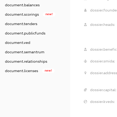
document.balances
dossier.found
document.scorings
new!
document.tenders
dossier.heads:
document.publicfunds
document.ved
dossier.benefici
document.semantrum
dossier.smida:
document.relationships
document.licenses
new!
dossier.address
dossier.capital:
dossier.kveds: