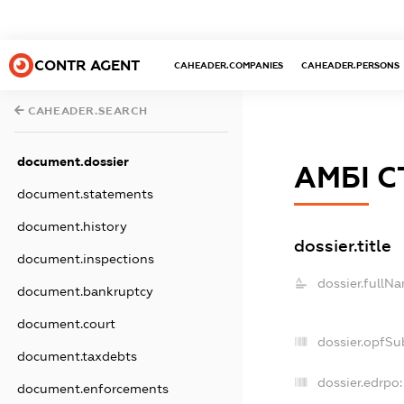
CONTR AGENT
CAHEADER.COMPANIES
CAHEADER.PERSONS
CAHEADER.SEARCH
document.dossier
АМБІ С
document.statements
document.history
dossier.title
document.inspections
dossier.fullN
document.bankruptcy
document.court
dossier.opfSu
document.taxdebts
dossier.edrpo:
document.enforcements