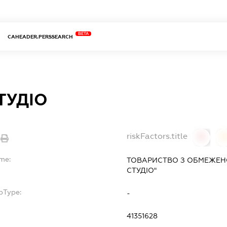
BETA
CAHEADER.PERSSEARCH
ТУДІО
riskFactors.title
0
ame:
ТОВАРИСТВО З ОБМЕЖЕН
СТУДІО"
bType:
-
41351628