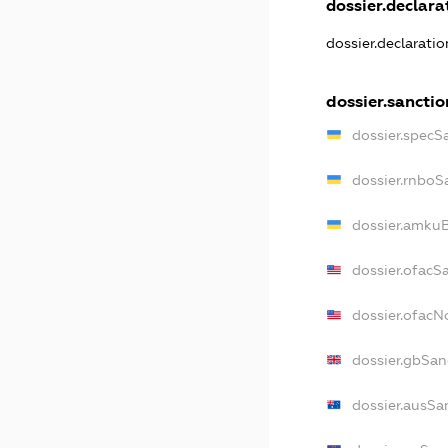
dossier.declarat
dossier.declarati
dossier.sanctio
dossier.specS
dossier.rnboS
dossier.amkuB
dossier.ofacS
dossier.ofac
dossier.gbSan
dossier.ausSa