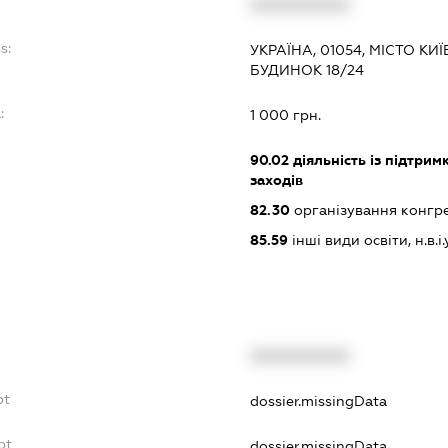
XXXXXXXXXX
s:
УКРАЇНА, 01054, МІСТО КИ
БУДИНОК 18/24
:
1 000 грн.
90.02
діяльність із підтрим
заходів
82.30
організування конгре
85.59
інші види освіти, н.в.і.у
XXXXXXXXXX
bt
dossier.missingData
bt
dossier.missingData