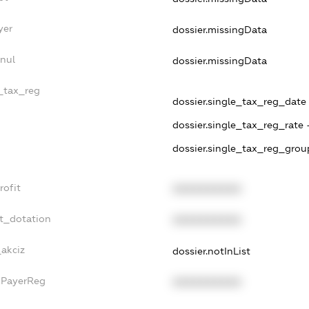
yer
dossier.missingData
nnul
dossier.missingData
e_tax_reg
dossier.single_tax_reg_date -
dossier.single_tax_reg_rate 
dossier.single_tax_reg_grou
rofit
XXXXXXXXXX
et_dotation
XXXXXXXXXX
_akciz
dossier.notInList
xPayerReg
XXXXXXXXXX