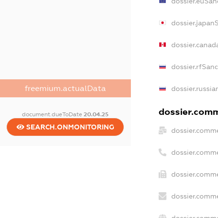
dossier.euSan
dossier.japan
dossier.canad
dossier.rfSan
freemium.actualData
dossier.russia
dossier.comme
document.dueToDate
20.04.25
SEARCH.ONMONITORING
dossier.comme
dossier.comme
dossier.comme
dossier.comme