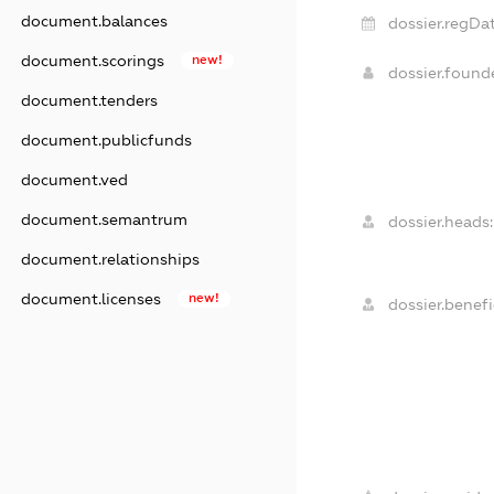
document.balances
dossier.regDat
document.scorings
new!
dossier.foun
document.tenders
document.publicfunds
document.ved
document.semantrum
dossier.heads:
document.relationships
document.licenses
new!
dossier.benefi