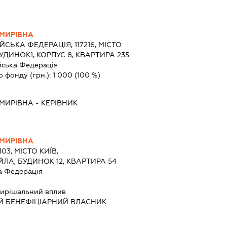
МИРІВНА
ЙСЬКА ФЕДЕРАЦІЯ, 117216, МІСТО
УДИНОК1, КОРПУС 8, КВАРТИРА 235
йська Федерація
о фонду (грн.):
1 000
(100 %)
МИРІВНА
-
КЕРІВНИК
МИРІВНА
103, МІСТО КИЇВ,
А, БУДИНОК 12, КВАРТИРА 54
а Федерація
ирішальний вплив
Й БЕНЕФІЦІАРНИЙ ВЛАСНИК