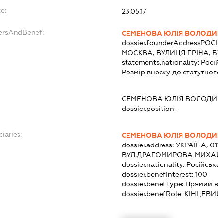
e:
23.05.17
dersAndBenef:
СЕМЕНОВА ЮЛІЯ ВОЛОДИ
dossier.founderAddress
РОСІ
МОСКВА, ВУЛИЦЯ ГРІНА, Б
statements.nationality:
Росі
Розмір внеску до статутног
СЕМЕНОВА ЮЛІЯ ВОЛОДИ
dossier.position -
ciaries:
СЕМЕНОВА ЮЛІЯ ВОЛОДИ
dossier.address:
УКРАЇНА, 01
ВУЛ.ДРАГОМИРОВА МИХАЙЛ
dossier.nationality:
Російськ
dossier.benefInterest:
100
dossier.benefType:
Прямий в
dossier.benefRole:
КІНЦЕВИ