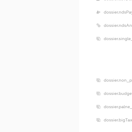
dossier.ndsPa
dossier.ndsA
dossier.singl
dossier.non_p
dossier.budg
dossier.palne
dossier.bigTa