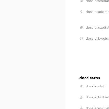
dossier.smida:
dossier.addres
dossier.capital
dossier.kveds:
dossier.tax
dossier.staff
dossier.taxDe
dossier.esvDe