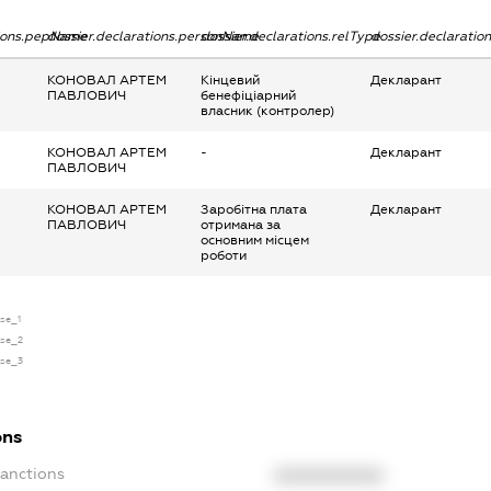
tions.pepName
dossier.declarations.personName
dossier.declarations.relType
dossier.declaratio
КОНОВАЛ АРТЕМ
Кінцевий
Декларант
ПАВЛОВИЧ
бенефіціарний
власник (контролер)
КОНОВАЛ АРТЕМ
-
Декларант
ПАВЛОВИЧ
КОНОВАЛ АРТЕМ
Заробітна плата
Декларант
ПАВЛОВИЧ
отримана за
основним місцем
роботи
nse_1
nse_2
nse_3
ons
Sanctions
XXXXXXXXXX