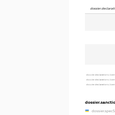
dossier.declara
dossier.declarations.lice
dossier.declarations.lice
dossier.declarations.lice
dossier.sancti
dossier.spec