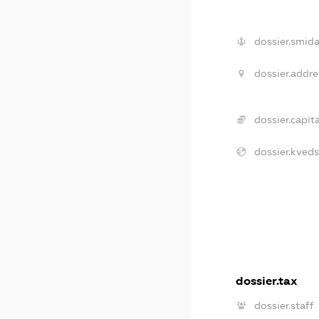
dossier.smida
dossier.addre
dossier.capita
dossier.kveds
dossier.tax
dossier.staff