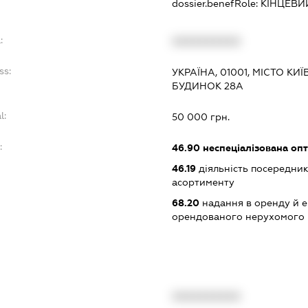
dossier.benefRole:
КІНЦЕВИ
:
XXXXXXXXXX
ss:
УКРАЇНА, 01001, МІСТО К
БУДИНОК 28А
l:
50 000 грн.
:
46.90
неспеціалізована опт
46.19
діяльність посередник
асортименту
68.20
надання в оренду й е
орендованого нерухомого
XXXXXXXXXX