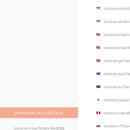
dossier.rnbo
dossier.amku
dossier.ofac
dossier.ofa
dossier.gbSa
dossier.ausS
dossier.euSa
dossier.japa
freemium.actualData
dossier.cana
dossier.rfSan
document.dueToDate
24.07.22