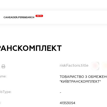
BETA
CAHEADER.PERSSEARCH
РАНСКОМПЛЕКТ
riskFactors.title
0
ame:
ТОВАРИСТВО З ОБМЕЖЕН
"КИЇВТРАНСКОМПЛЕКТ"
ubType:
-
:
41353054