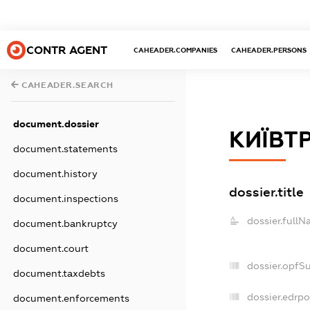
CONTR AGENT
CAHEADER.COMPANIES
CAHEADER.PERSONS
CAHEADER.SEARCH
document.dossier
КИЇВТ
document.statements
document.history
dossier.title
document.inspections
dossier.fullN
document.bankruptcy
document.court
dossier.opfS
document.taxdebts
dossier.edrpo
document.enforcements