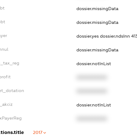
ebt
dossier.missingData
ebt
dossier.missingData
ayer
dossier.yes
dossier.ndsInn 
nnul
dossier.missingData
le_tax_reg
dossier.notInList
profit
XXXXXXXXXX
et_dotation
XXXXXXXXXX
_akciz
dossier.notInList
axPayerReg
XXXXXXXXXX
tions.title
2017