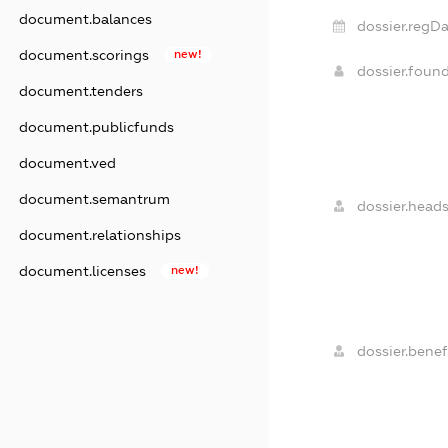
document.balances
dossier.regDa
document.scorings
new!
dossier.foun
document.tenders
document.publicfunds
document.ved
document.semantrum
dossier.heads
document.relationships
document.licenses
new!
dossier.benefi