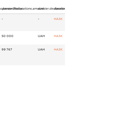
ns.personStatus
dossier.declarations.amount
dossier.declarations.currency
dossier.declarations.source
-
-
НАЗК
50 000
UAH
НАЗК
99 767
UAH
НАЗК