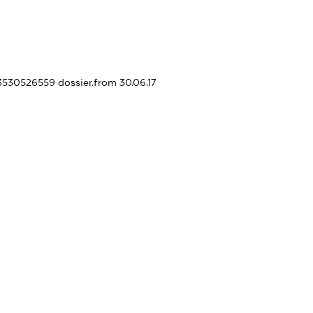
413530526559
dossier.from 30.06.17