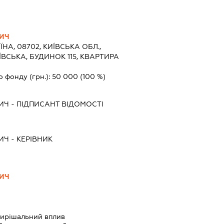
ИЧ
ЇНА, 08702, КИЇВСЬКА ОБЛ.,
ЇВСЬКА, БУДИНОК 115, КВАРТИРА
о фонду (грн.):
50 000
(100 %)
ИЧ
-
ПІДПИСАНТ
ВІДОМОСТІ
ИЧ
-
КЕРІВНИК
ИЧ
ирішальний вплив