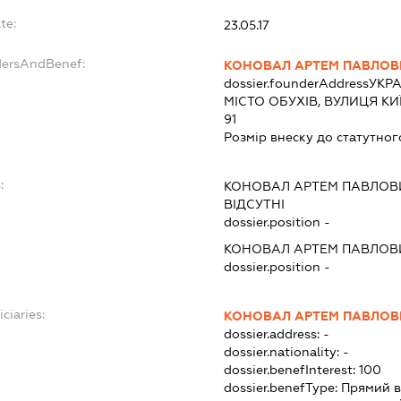
te:
23.05.17
dersAndBenef:
КОНОВАЛ АРТЕМ ПАВЛОВ
dossier.founderAddress
УКРА
МІСТО ОБУХІВ, ВУЛИЦЯ КИ
91
Розмір внеску до статутног
:
КОНОВАЛ АРТЕМ ПАВЛОВ
ВІДСУТНІ
dossier.position -
КОНОВАЛ АРТЕМ ПАВЛОВ
dossier.position -
ciaries:
КОНОВАЛ АРТЕМ ПАВЛОВ
dossier.address:
-
dossier.nationality:
-
dossier.benefInterest:
100
dossier.benefType:
Прямий в