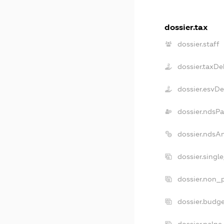
dossier.tax
dossier.staff
dossier.taxDe
dossier.esvD
dossier.ndsPa
dossier.ndsA
dossier.singl
dossier.non_p
dossier.budg