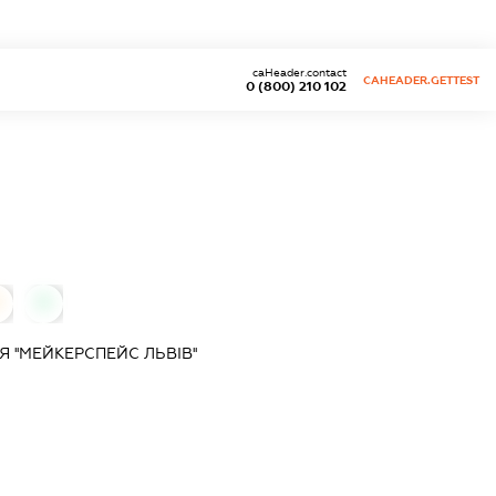
caHeader.contact
CAHEADER.GETTEST
0 (800) 210 102
0
0
''МЕЙКЕРСПЕЙС ЛЬВІВ''