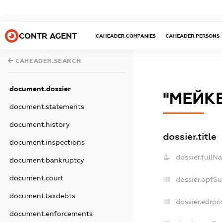
CONTR AGENT
CAHEADER.COMPANIES
CAHEADER.PERSONS
CAHEADER.SEARCH
document.dossier
''МЕЙК
document.statements
document.history
dossier.title
document.inspections
dossier.fullN
document.bankruptcy
document.court
dossier.opfS
document.taxdebts
dossier.edrpo
document.enforcements