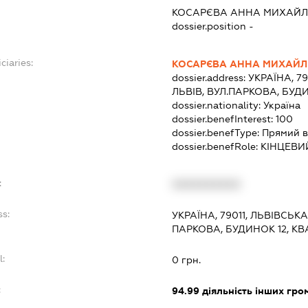
КОСАРЄВА АННА МИХАЙЛ
dossier.position -
ciaries:
КОСАРЄВА АННА МИХАЙЛ
dossier.address:
УКРАЇНА, 79
ЛЬВІВ, ВУЛ.ПАРКОВА, БУДИ
dossier.nationality:
Україна
dossier.benefInterest:
100
dossier.benefType:
Прямий в
dossier.benefRole:
КІНЦЕВИ
:
XXXXXXXXXX
ss:
УКРАЇНА, 79011, ЛЬВІВСЬК
ПАРКОВА, БУДИНОК 12, КВ
l:
0 грн.
:
94.99
діяльність інших грома