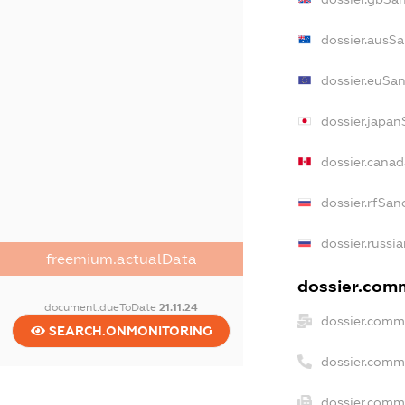
dossier.ausSa
dossier.euSan
dossier.japan
dossier.cana
dossier.rfSan
dossier.russi
freemium.actualData
dossier.comm
document.dueToDate
21.11.24
dossier.comm
SEARCH.ONMONITORING
dossier.comm
dossier.comme