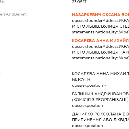
te:
23.05.17
dersAndBenef:
НАЗАРКЕВИЧ ОКСАНА БО
dossier.founderAddress
УКРА
МІСТО ЛЬВІВ, ВУЛИЦЯ СТЕ
statements.nationality:
Укра
КОСАРЄВА АННА МИХАЙЛ
dossier.founderAddress
УКРА
МІСТО ЛЬВІВ, ВУЛИЦЯ ПАР
statements.nationality:
Укра
:
КОСАРЄВА АННА МИХАЙЛ
ВІДСУТНІ
dossier.position -
ГАЛИШИЧ АНДРІЙ ІВАНО
(КОМІСІЯ З РЕОРГАНІЗАЦІЇ
dossier.position -
ДАНИЛКО РОКСОЛАНА БО
ПРИПИНЕННЯ АБО ЛІКВІД
dossier.position -