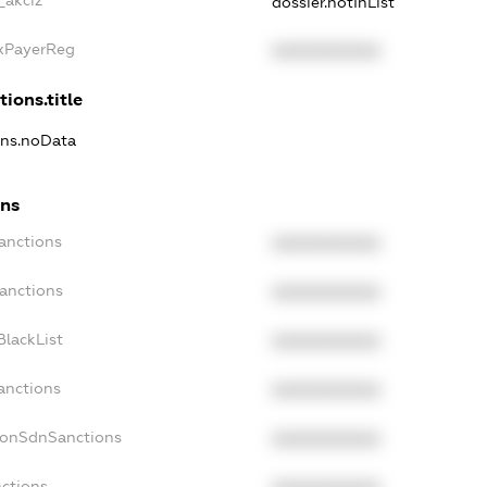
_akciz
dossier.notInList
axPayerReg
XXXXXXXXXX
tions.title
ons.noData
ons
anctions
XXXXXXXXXX
Sanctions
XXXXXXXXXX
BlackList
XXXXXXXXXX
anctions
XXXXXXXXXX
NonSdnSanctions
XXXXXXXXXX
nctions