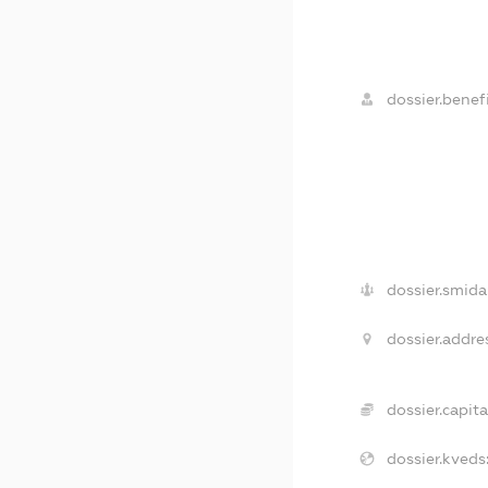
dossier.benefi
dossier.smida
dossier.addre
dossier.capita
dossier.kveds