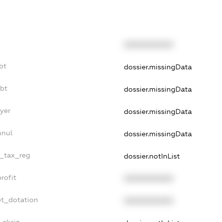
XXXXXXXXXX
bt
dossier.missingData
ebt
dossier.missingData
yer
dossier.missingData
nnul
dossier.missingData
e_tax_reg
dossier.notInList
rofit
XXXXXXXXXX
et_dotation
XXXXXXXXXX