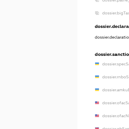
dossier.palne
dossier.bigT
dossier.declara
dossier.declarati
dossier.sancti
dossier.specS
dossier.rnbo
dossier.amku
dossier.ofacS
dossier.ofac
dossier.gbSa