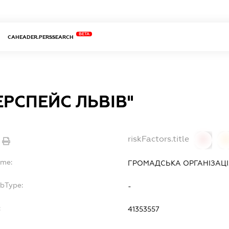
BETA
CAHEADER.PERSSEARCH
ЕРСПЕЙС ЛЬВІВ''
riskFactors.title
0
ame:
ГРОМАДСЬКА ОРГАНІЗАЦІЯ 
ubType:
-
:
41353557