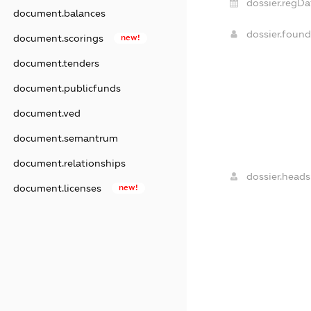
dossier.regDa
document.balances
dossier.foun
document.scorings
new!
document.tenders
document.publicfunds
document.ved
document.semantrum
document.relationships
dossier.heads
document.licenses
new!