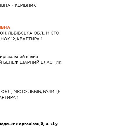
ІВНА
-
КЕРІВНИК
ІВНА
011, ЛЬВІВСЬКА ОБЛ., МІСТО
НОК 12, КВАРТИРА 1
ирішальний вплив
Й БЕНЕФІЦІАРНИЙ ВЛАСНИК
А ОБЛ., МІСТО ЛЬВІВ, ВУЛИЦЯ
АРТИРА 1
дських організацій, н.в.і.у.