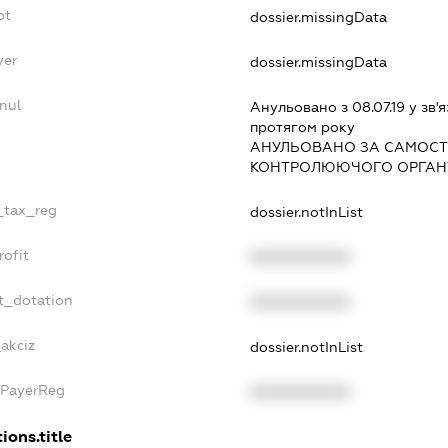
bt
dossier.missingData
yer
dossier.missingData
nul
Анульовано з 08.07.19 у зв'я
протягом року
АНУЛЬОВАНО ЗА САМОСТ
КОНТРОЛЮЮЧОГО ОРГАНУ
e_tax_reg
dossier.notInList
rofit
XXXXXXXXXX
t_dotation
XXXXXXXXXX
_akciz
dossier.notInList
xPayerReg
XXXXXXXXXX
ions.title