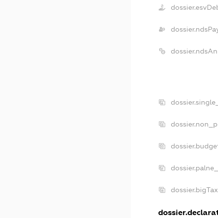
dossier.esvDe
dossier.ndsPa
dossier.ndsAn
dossier.singl
dossier.non_p
dossier.budge
dossier.palne
dossier.bigTa
dossier.declarat