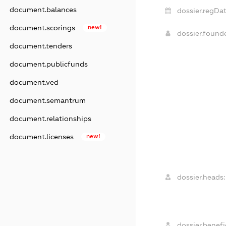
document.balances
dossier.regDat
document.scorings
new!
dossier.foun
document.tenders
document.publicfunds
document.ved
document.semantrum
document.relationships
document.licenses
new!
dossier.heads:
dossier.benefic