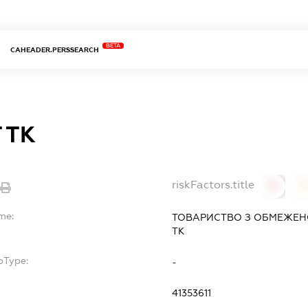
BETA
CAHEADER.PERSSEARCH
 ТК
riskFactors.title
0
me:
ТОВАРИСТВО З ОБМЕЖЕН
ТК
bType:
-
41353611