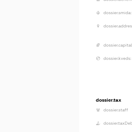
dossier.smida:
dossier.addres
dossier.capital
dossier.kveds:
dossier.tax
dossier.staff
dossier.taxDe