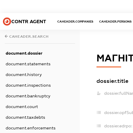
CONTR AGENT
CAHEADER.COMPANIES
CAHEADER.PERSONS
CAHEADER.SEARCH
document.dossier
МАГНІТ
document.statements
document.history
dossier.title
document.inspections
dossier.fullNa
document.bankruptcy
document.court
dossier.opfSu
document.taxdebts
dossier.edrpo:
document.enforcements