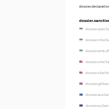
dossier.declarati
dossier.sanctio
dossier.specS
dossier.rnboS
dossier.amkuB
dossier.ofacS
dossier.ofac
dossier.gbSan
dossier.ausSa
dossier.euSan