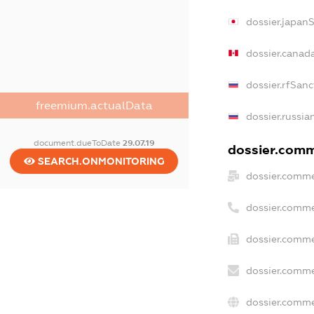
dossier.japan
dossier.canad
dossier.rfSanc
freemium.actualData
dossier.russia
document.dueToDate
29.07.19
dossier.comme
SEARCH.ONMONITORING
dossier.comme
dossier.comme
dossier.comme
dossier.comme
dossier.comme