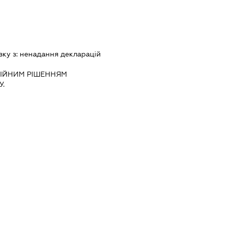
зку з:
ненадання декларацiй
IЙНИМ РIШЕННЯМ
.