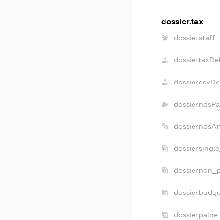
dossier.tax
dossier.staff
dossier.taxDe
dossier.esvDe
dossier.ndsPa
dossier.ndsA
dossier.singl
dossier.non_p
dossier.budg
dossier.palne