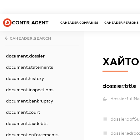
CONTR AGENT
CAHEADER.COMPANIES
CAHEADER.PERSONS
CAHEADER.SEARCH
document.dossier
ХАЙТО
document.statements
document.history
dossier.title
document.inspections
dossier.fullN
document.bankruptcy
document.court
dossier.opfS
document.taxdebts
dossier.edrpo:
document.enforcements