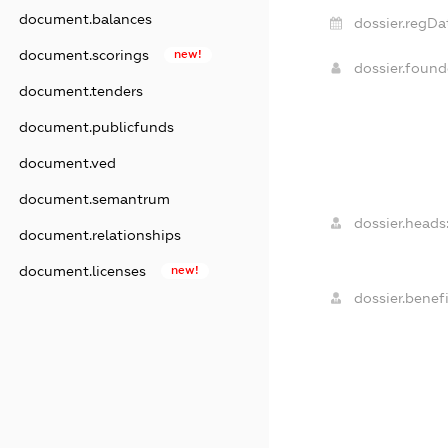
document.balances
dossier.regDa
document.scorings
new!
dossier.foun
document.tenders
document.publicfunds
document.ved
document.semantrum
dossier.heads
document.relationships
document.licenses
new!
dossier.benefi