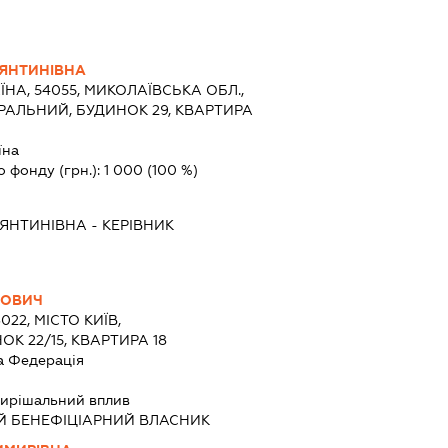
ТЯНТИНІВНА
ЇНА, 54055, МИКОЛАЇВСЬКА ОБЛ.,
ТРАЛЬНИЙ, БУДИНОК 29, КВАРТИРА
їна
о фонду (грн.):
1 000
(100 %)
ТЯНТИНІВНА
-
КЕРІВНИК
СОВИЧ
022, МІСТО КИЇВ,
К 22/15, КВАРТИРА 18
а Федерація
ирішальний вплив
Й БЕНЕФІЦІАРНИЙ ВЛАСНИК