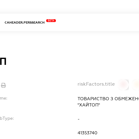
BETA
CAHEADER.PERSSEARCH
П
riskFactors.title
0
ame:
ТОВАРИСТВО З ОБМЕЖЕН
"ХАЙТОП"
ubType:
-
41353740