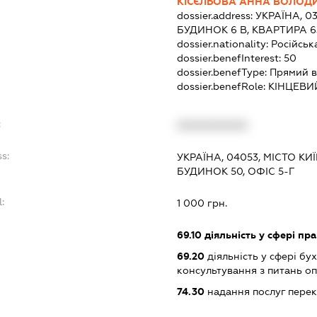
КІСЄЛЬОВА АННА ВОЛОД
dossier.address:
УКРАЇНА, 0
БУДИНОК 6 В, КВАРТИРА 6
dossier.nationality:
Російськ
dossier.benefInterest:
50
dossier.benefType:
Прямий в
dossier.benefRole:
КІНЦЕВИ
:
XXXXXXXXXX
s:
УКРАЇНА, 04053, МІСТО КИЇ
БУДИНОК 50, ОФІС 5-Г
:
1 000 грн.
69.10
діяльність у сфері пр
69.20
діяльність у сфері бу
консультування з питань о
74.30
надання послуг пере