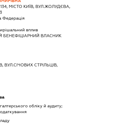
ИМИРІВНА
3134, МІСТО КИЇВ, ВУЛ.ЖОЛУДЄВА,
3
а Федерація
ирішальний вплив
Й БЕНЕФІЦІАРНИЙ ВЛАСНИК
В, ВУЛ.СІЧОВИХ СТРІЛЬЦІВ,
ава
хгалтерського обліку й аудиту;
податкування
кладу