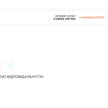
caHeader.contact
CAHEADER.GETTEST
0 (800) 210 102
0
0
ОЮ ВІДПОВІДАЛЬНІСТЮ