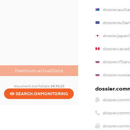
dossier.ausSa
dossier.euSan
dossier.japan
dossier.cana
dossier.rfSan
freemium.actualData
dossier.russia
document.dueToDate
24.10.25
dossier.comm
SEARCH.ONMONITORING
dossier.comme
dossier.comm
dossier.comme