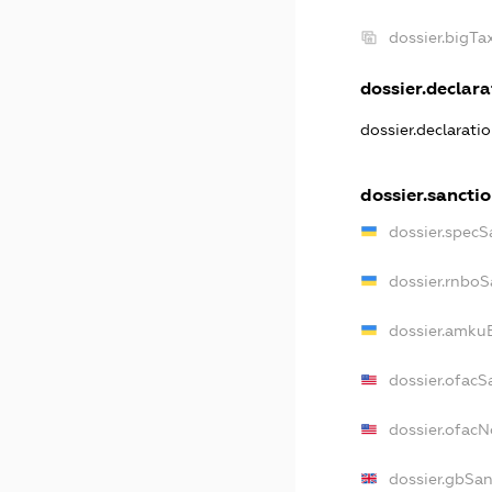
dossier.bigT
dossier.declarat
dossier.declarati
dossier.sancti
dossier.specS
dossier.rnboS
dossier.amkuB
dossier.ofacS
dossier.ofac
dossier.gbSan