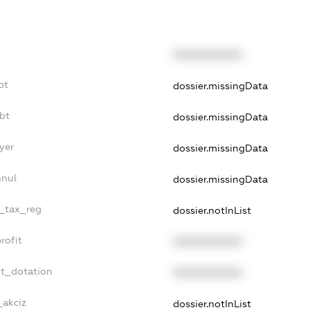
XXXXXXXXXX
bt
dossier.missingData
bt
dossier.missingData
yer
dossier.missingData
nnul
dossier.missingData
e_tax_reg
dossier.notInList
rofit
XXXXXXXXXX
et_dotation
XXXXXXXXXX
_akciz
dossier.notInList