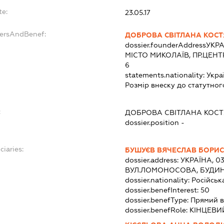
te:
23.05.17
dersAndBenef:
ДОБРОВА СВІТЛАНА КОС
dossier.founderAddress
УКРА
МІСТО МИКОЛАЇВ, ПР.ЦЕН
6
statements.nationality:
Укра
Розмір внеску до статутног
:
ДОБРОВА СВІТЛАНА КОС
dossier.position -
ciaries:
БУШУЄВ ВЯЧЕСЛАВ БОРИ
dossier.address:
УКРАЇНА, 03
ВУЛ.ЛОМОНОСОВА, БУДИНО
dossier.nationality:
Російськ
dossier.benefInterest:
50
dossier.benefType:
Прямий в
dossier.benefRole:
КІНЦЕВИ