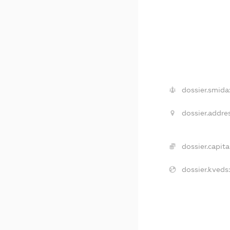
dossier.smida
dossier.addres
dossier.capital
dossier.kveds: