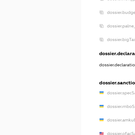
dossier.budg
dossier.palne
dossier.bigT
dossier.declara
dossier.declarati
dossier.sancti
dossier.specS
dossier.rnbo
dossier.amku
dossier.ofacS