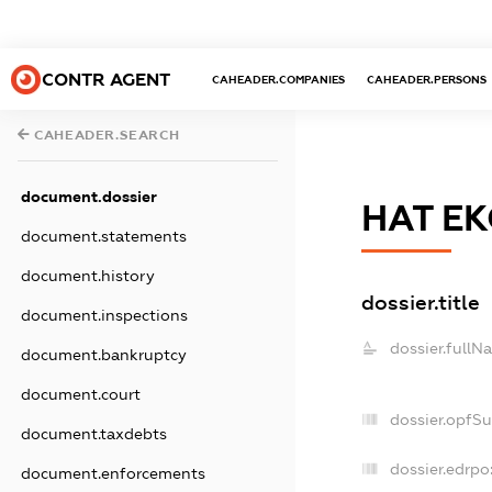
CONTR AGENT
CAHEADER.COMPANIES
CAHEADER.PERSONS
CAHEADER.SEARCH
document.dossier
НАТ ЕК
document.statements
document.history
dossier.title
document.inspections
dossier.fullN
document.bankruptcy
document.court
dossier.opfS
document.taxdebts
dossier.edrpo
document.enforcements