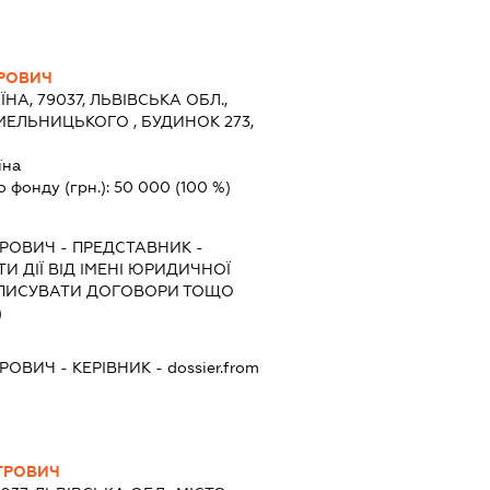
ТРОВИЧ
ЇНА, 79037, ЛЬВІВСЬКА ОБЛ.,
ХМЕЛЬНИЦЬКОГО , БУДИНОК 273,
їна
о фонду (грн.):
50 000
(100 %)
ТРОВИЧ
-
ПРЕДСТАВНИК
-
И ДІЇ ВІД ІМЕНІ ЮРИДИЧНОЇ
ІДПИСУВАТИ ДОГОВОРИ ТОЩО
)
ТРОВИЧ
-
КЕРІВНИК
- dossier.from
ТРОВИЧ