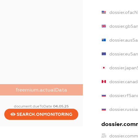
dossier.ofac
dossier.gbSa
dossier.ausSa
dossier.euSan
dossier.japan
dossier.cana
freemium.actualData
dossier.rfSan
document.dueToDate
04.05.25
dossier.russi
SEARCH.ONMONITORING
dossier.comm
dossier.comm