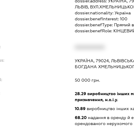
dossier.address:
УКРАЇНА, 7
ЛЬВІВ, ВУЛ.ХМЕЛЬНИЦЬКОГ
dossier.nationality:
Україна
dossier.benefInterest:
100
dossier.benefType:
Прямий в
dossier.benefRole:
КІНЦЕВИ
:
XXXXXXXXXX
ss:
УКРАЇНА, 79024, ЛЬВІВСЬК
БОГДАНА ХМЕЛЬНИЦЬКОГО
l:
50 000 грн.
:
28.29
виробництво інших ма
призначення, н.в.і.у.
10.89
виробництво інших харч
68.20
надання в оренду й е
орендованого нерухомого