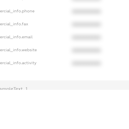
ercial_info.phone
XXXXXXXXXX
rcial_info.fax
XXXXXXXXXX
rcial_info.email
XXXXXXXXXX
rcial_info.website
XXXXXXXXXX
rcial_info.activity
XXXXXXXXXX
ampleText_1
ampleText_2
nonymousPerSearch2
ETAILS
FREEMIUM.REGISTER