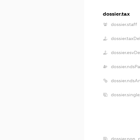
dossier.tax
dossier.staff
dossier.taxDe
dossier.esvD
dossier.ndsPa
dossier.ndsA
dossier.singl
dossier.non_p