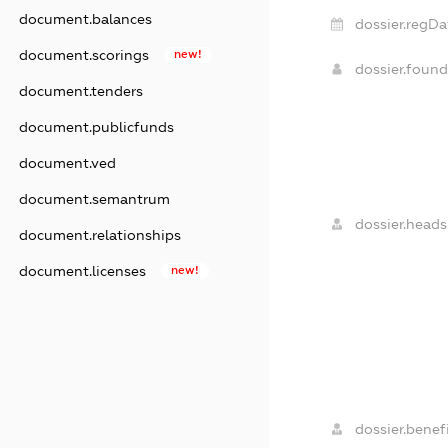
document.balances
dossier.regDa
document.scorings
new!
dossier.foun
document.tenders
document.publicfunds
document.ved
document.semantrum
dossier.heads
document.relationships
document.licenses
new!
dossier.benefi