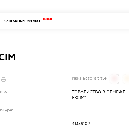
BETA
CAHEADER.PERSSEARCH
СІМ
riskFactors.title
0
ame:
ТОВАРИСТВО З ОБМЕЖЕН
ЕКСІМ"
ubType:
-
:
41356102