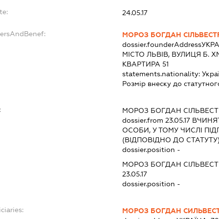
te:
24.05.17
dersAndBenef:
МОРОЗ БОГДАН СІЛЬВЕС
dossier.founderAddress
УКРА
МІСТО ЛЬВІВ, ВУЛИЦЯ Б. 
КВАРТИРА 51
statements.nationality:
Укра
Розмір внеску до статутног
:
МОРОЗ БОГДАН СІЛЬВЕС
dossier.from 23.05.17
ВЧИНЯТ
ОСОБИ, У ТОМУ ЧИСЛІ П
(ВІДПОВІДНО ДО СТАТУТУ
dossier.position -
МОРОЗ БОГДАН СІЛЬВЕС
23.05.17
dossier.position -
ciaries:
МОРОЗ БОГДАН СИЛЬВЕС