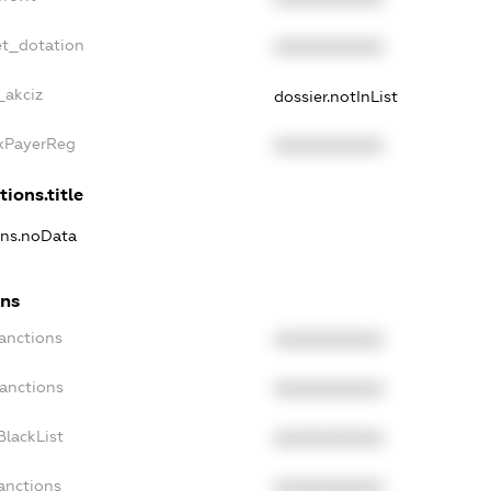
et_dotation
XXXXXXXXXX
_akciz
dossier.notInList
axPayerReg
XXXXXXXXXX
tions.title
ons.noData
ons
anctions
XXXXXXXXXX
Sanctions
XXXXXXXXXX
BlackList
XXXXXXXXXX
anctions
XXXXXXXXXX