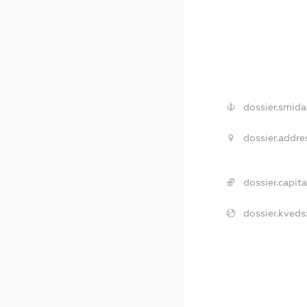
dossier.smida
dossier.addre
dossier.capita
dossier.kveds