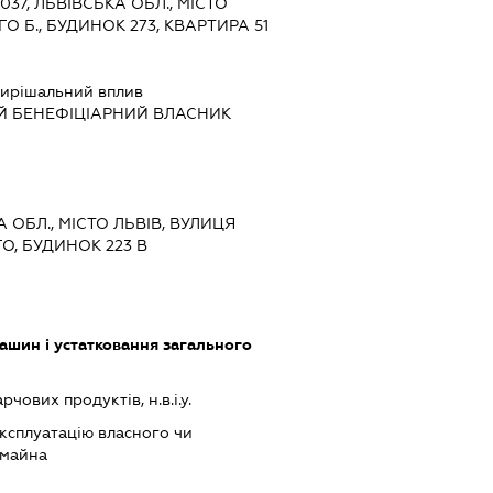
9037, ЛЬВІВСЬКА ОБЛ., МІСТО
О Б., БУДИНОК 273, КВАРТИРА 51
ирішальний вплив
Й БЕНЕФІЦІАРНИЙ ВЛАСНИК
А ОБЛ., МІСТО ЛЬВІВ, ВУЛИЦЯ
, БУДИНОК 223 В
шин і устатковання загального
ових продуктів, н.в.і.у.
ксплуатацію власного чи
 майна