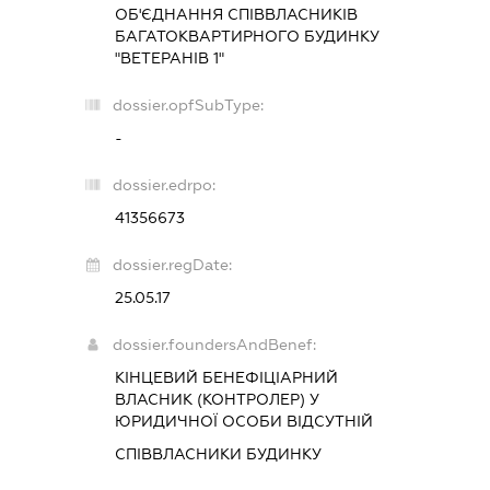
ОБ'ЄДНАННЯ СПІВВЛАСНИКІВ
БАГАТОКВАРТИРНОГО БУДИНКУ
"ВЕТЕРАНІВ 1"
dossier.opfSubType:
-
dossier.edrpo:
41356673
dossier.regDate:
25.05.17
dossier.foundersAndBenef:
КІНЦЕВИЙ БЕНЕФІЦІАРНИЙ
ВЛАСНИК (КОНТРОЛЕР) У
ЮРИДИЧНОЇ ОСОБИ ВІДСУТНІЙ
СПІВВЛАСНИКИ БУДИНКУ