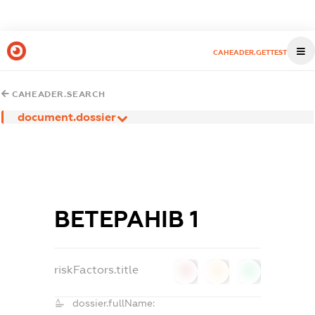
CAHEADER.GETTEST
CAHEADER.SEARCH
document.dossier
ВЕТЕРАНІВ 1
riskFactors.title
0
0
0
dossier.fullName: