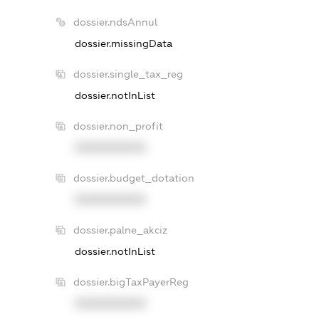
dossier.ndsAnnul
dossier.missingData
dossier.single_tax_reg
dossier.notInList
dossier.non_profit
XXXXXXXXXX
dossier.budget_dotation
XXXXXXXXXX
dossier.palne_akciz
dossier.notInList
dossier.bigTaxPayerReg
XXXXXXXXXX