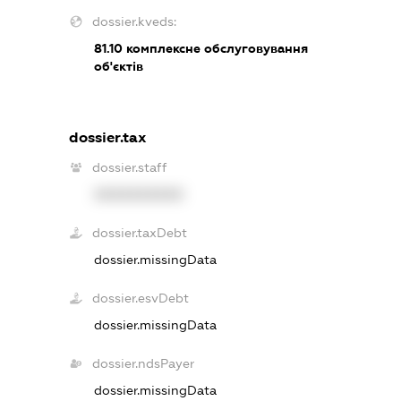
dossier.kveds:
81.10
комплексне обслуговування
об'єктів
dossier.tax
dossier.staff
XXXXXXXXXX
dossier.taxDebt
dossier.missingData
dossier.esvDebt
dossier.missingData
dossier.ndsPayer
dossier.missingData