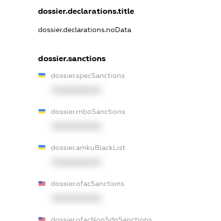
dossier.declarations.title
dossier.declarations.noData
dossier.sanctions
dossier.specSanctions
XXXXXXXXXX
dossier.rnboSanctions
XXXXXXXXXX
dossier.amkuBlackList
XXXXXXXXXX
dossier.ofacSanctions
XXXXXXXXXX
dossier.ofacNonSdnSanctions