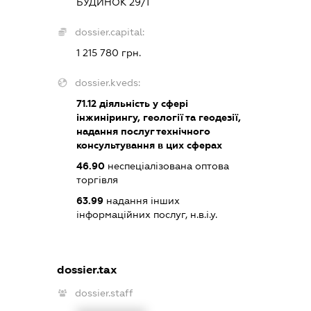
БУДИНОК 29/1
dossier.capital:
1 215 780 грн.
dossier.kveds:
71.12
діяльність у сфері
інжинірингу, геології та геодезії,
надання послуг технічного
консультування в цих сферах
46.90
неспеціалізована оптова
торгівля
63.99
надання інших
інформаційних послуг, н.в.і.у.
dossier.tax
dossier.staff