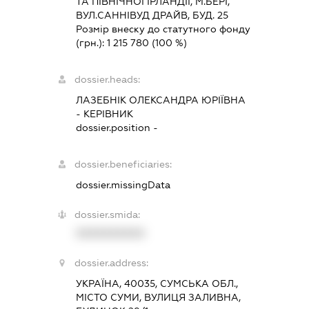
ТА ПІВНІЧНОЇ ІРЛАНДІЇ, М.БЕРІ,
ВУЛ.САННІВУД ДРАЙВ, БУД. 25
Розмір внеску до статутного фонду
(грн.):
1 215 780
(100 %)
dossier.heads:
ЛАЗЕБНІК ОЛЕКСАНДРА ЮРІЇВНА
-
КЕРІВНИК
dossier.position -
dossier.beneficiaries:
dossier.missingData
dossier.smida:
XXXXXXXXXX
dossier.address:
УКРАЇНА, 40035, СУМСЬКА ОБЛ.,
МІСТО СУМИ, ВУЛИЦЯ ЗАЛИВНА,