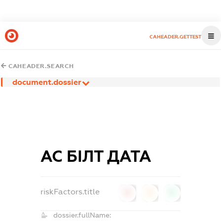
CAHEADER.GETTEST
CAHEADER.SEARCH
document.dossier
АС БІЛТ ДАТА
riskFactors.title
0
0
0
dossier.fullName: