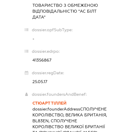
ТОВАРИСТВО З ОБМЕЖЕНОЮ
ВІДПОВІДАЛЬНІСТЮ "АС БІЛТ
ДАТА"
dossier.opfSubType:
-
dossier.edrpo:
41356867
dossier.regDate:
25.05.17
dossier.foundersAndBenef:
СТЮАРТ ТІЛЛЕЙ
dossier.founderAddress
СПОЛУЧЕНЕ
КОРОЛІВСТВО, ВЕЛИКА БРИТАНІЯ,
BL83EN, СПОЛУЧЕНЕ
КОРОЛІВСТВО ВЕЛИКОЇ БРИТАНІЇ