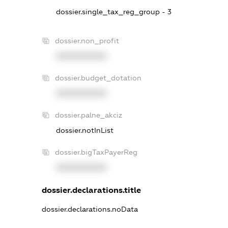
dossier.single_tax_reg_group - 3
dossier.non_profit
XXXXXXXXXX
dossier.budget_dotation
XXXXXXXXXX
dossier.palne_akciz
dossier.notInList
dossier.bigTaxPayerReg
XXXXXXXXXX
dossier.declarations.title
dossier.declarations.noData