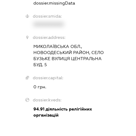
dossier.missingData
dossier.smida:
XXXXXXXXXX
dossier.address:
МИКОЛАЇВСЬКА ОБЛ.,
НОВООДЕСЬКИЙ РАЙОН, СЕЛО
БУЗЬКЕ ВУЛИЦЯ ЦЕНТРАЛЬНА
БУД. 5
dossier.capital:
0 грн.
dossier.kveds:
94.91
діяльність релігійних
організацій