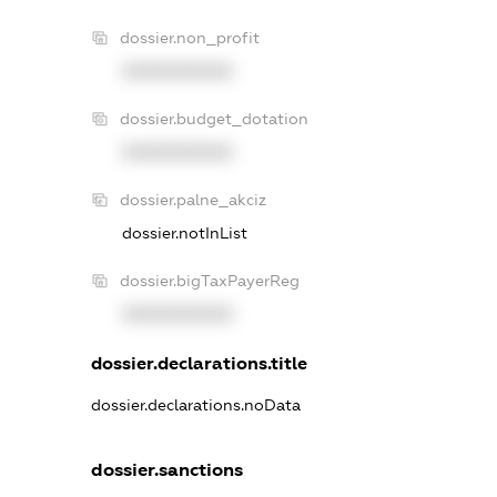
dossier.non_profit
XXXXXXXXXX
dossier.budget_dotation
XXXXXXXXXX
dossier.palne_akciz
dossier.notInList
dossier.bigTaxPayerReg
XXXXXXXXXX
dossier.declarations.title
dossier.declarations.noData
dossier.sanctions