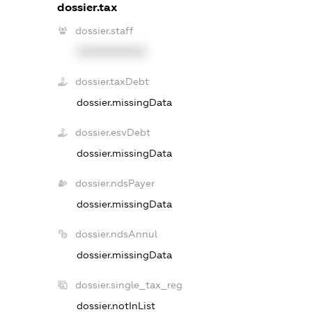
dossier.tax
dossier.staff
XXXXXXXXXX
dossier.taxDebt
dossier.missingData
dossier.esvDebt
dossier.missingData
dossier.ndsPayer
dossier.missingData
dossier.ndsAnnul
dossier.missingData
dossier.single_tax_reg
dossier.notInList