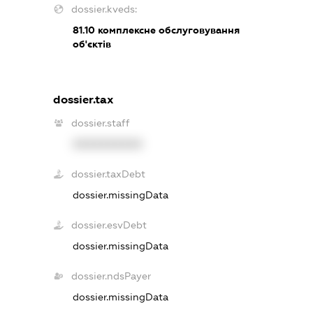
dossier.kveds:
81.10
комплексне обслуговування
об'єктів
dossier.tax
dossier.staff
XXXXXXXXXX
dossier.taxDebt
dossier.missingData
dossier.esvDebt
dossier.missingData
dossier.ndsPayer
dossier.missingData