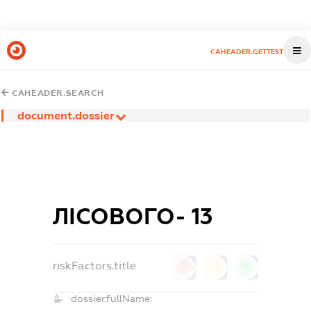
CAHEADER.GETTEST
CAHEADER.SEARCH
document.dossier
ЛІСОВОГО- 13
riskFactors.title
0
0
0
dossier.fullName: