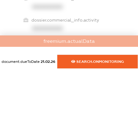
XXXXXXXXXX
dossier.commercial_info.activity
XXXXXXXXXX
freemium.actualData
freemium.exampleText_1
freemium.exampleText_2
document.dueToDate
21.02.26
SEARCH.ONMONITORING
freemium.anonymousPerSearch2
FREEMIUM.DETAILS
FREEMIUM.REGISTER