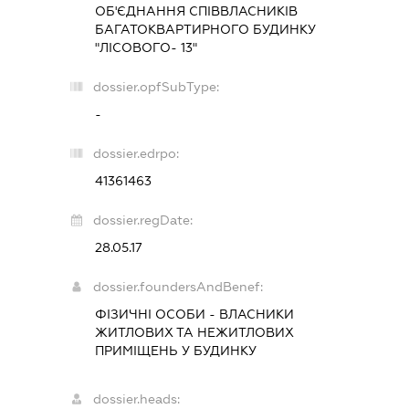
ОБ'ЄДНАННЯ СПІВВЛАСНИКІВ
БАГАТОКВАРТИРНОГО БУДИНКУ
"ЛІСОВОГО- 13"
dossier.opfSubType:
-
dossier.edrpo:
41361463
dossier.regDate:
28.05.17
dossier.foundersAndBenef:
ФІЗИЧНІ ОСОБИ - ВЛАСНИКИ
ЖИТЛОВИХ ТА НЕЖИТЛОВИХ
ПРИМІЩЕНЬ У БУДИНКУ
dossier.heads: