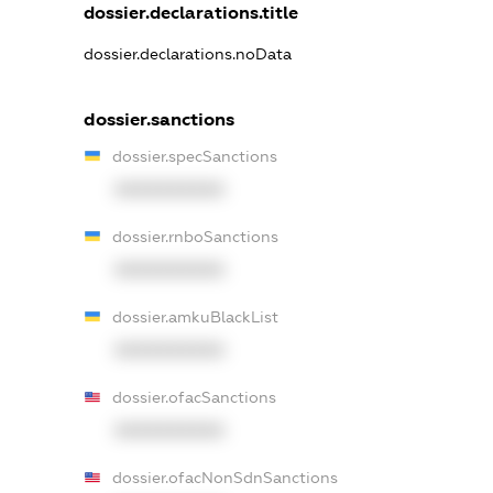
dossier.declarations.title
dossier.declarations.noData
dossier.sanctions
dossier.specSanctions
XXXXXXXXXX
dossier.rnboSanctions
XXXXXXXXXX
dossier.amkuBlackList
XXXXXXXXXX
dossier.ofacSanctions
XXXXXXXXXX
dossier.ofacNonSdnSanctions