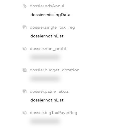
dossier.ndsAnnul
dossier.missingData
dossier.single_tax_reg
dossier.notInList
dossier.non_profit
XXXXXXXXXX
dossier.budget_dotation
XXXXXXXXXX
dossier.palne_akciz
dossier.notInList
dossier.bigTaxPayerReg
XXXXXXXXXX