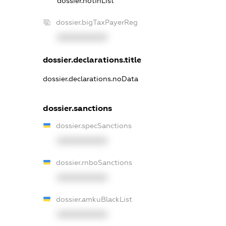
dossier.notInList
dossier.bigTaxPayerReg
XXXXXXXXXX
dossier.declarations.title
dossier.declarations.noData
dossier.sanctions
dossier.specSanctions
XXXXXXXXXX
dossier.rnboSanctions
XXXXXXXXXX
dossier.amkuBlackList
XXXXXXXXXX