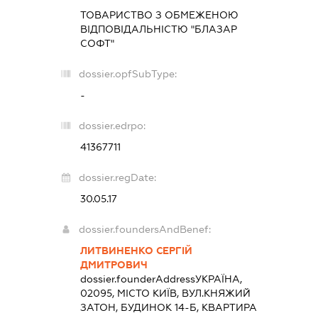
ТОВАРИСТВО З ОБМЕЖЕНОЮ
ВІДПОВІДАЛЬНІСТЮ "БЛАЗАР
СОФТ"
dossier.opfSubType:
-
dossier.edrpo:
41367711
dossier.regDate:
30.05.17
dossier.foundersAndBenef:
ЛИТВИНЕНКО СЕРГІЙ
ДМИТРОВИЧ
dossier.founderAddress
УКРАЇНА,
02095, МІСТО КИЇВ, ВУЛ.КНЯЖИЙ
ЗАТОН, БУДИНОК 14-Б, КВАРТИРА