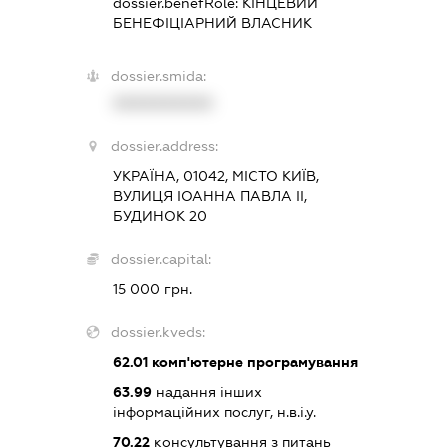
dossier.benefRole:
КІНЦЕВИЙ
БЕНЕФІЦІАРНИЙ ВЛАСНИК
dossier.smida:
XXXXXXXXXX
dossier.address:
УКРАЇНА, 01042, МІСТО КИЇВ,
ВУЛИЦЯ ІОАННА ПАВЛА ІІ,
БУДИНОК 20
dossier.capital:
15 000 грн.
dossier.kveds:
62.01
комп'ютерне програмування
63.99
надання інших
інформаційних послуг, н.в.і.у.
70.22
консультування з питань