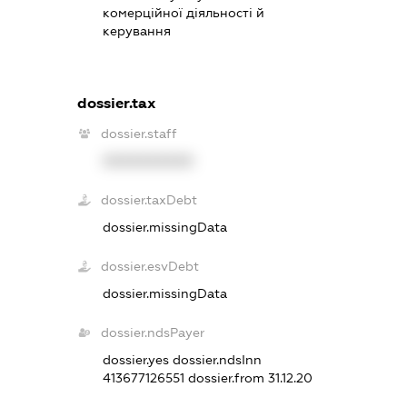
комерційної діяльності й
керування
dossier.tax
dossier.staff
XXXXXXXXXX
dossier.taxDebt
dossier.missingData
dossier.esvDebt
dossier.missingData
dossier.ndsPayer
dossier.yes
dossier.ndsInn
413677126551
dossier.from 31.12.20