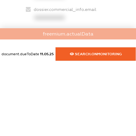
dossier.commercial_info.email
XXXXXXXXXX
dossier.commercial_info.website
freemium.actualData
XXXXXXXXXX
dossier.commercial_info.activity
document.dueToDate
11.05.25
SEARCH.ONMONITORING
XXXXXXXXXX
freemium.exampleText_1
freemium.exampleText_2
freemium.anonymousPerSearch2
FREEMIUM.DETAILS
FREEMIUM.REGISTER