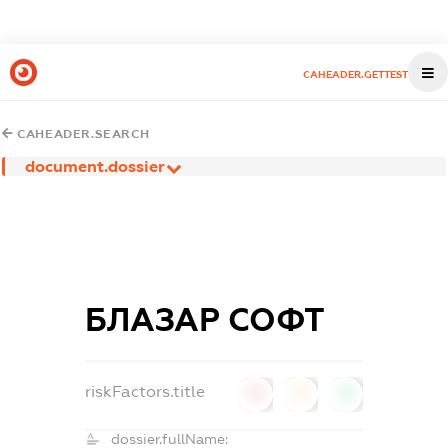
CAHEADER.GETTEST
CAHEADER.SEARCH
document.dossier
БЛАЗАР СОФТ
riskFactors.title
0
0
0
dossier.fullName: