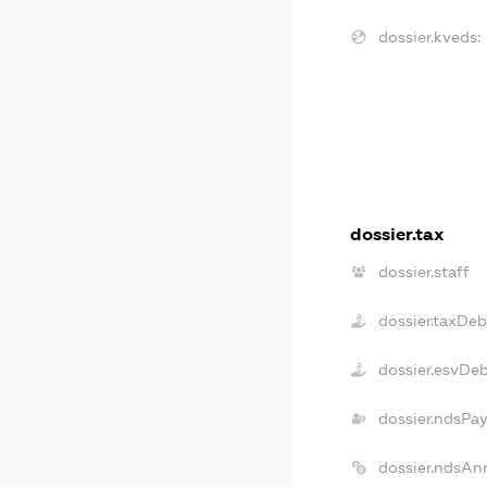
dossier.kveds:
dossier.tax
dossier.staff
dossier.taxDeb
dossier.esvDe
dossier.ndsPa
dossier.ndsAn