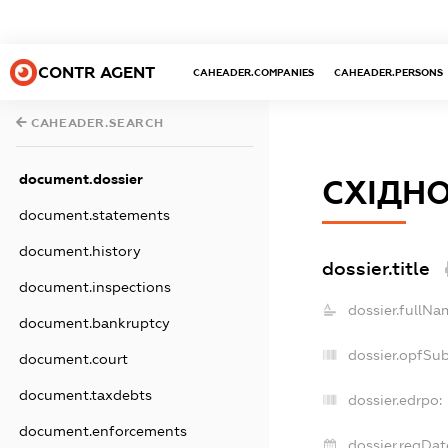
CONTR AGENT
CAHEADER.COMPANIES
CAHEADER.PERSONS
CAHEADER.SEARCH
document.dossier
СХІДН
document.statements
document.history
dossier.title
document.inspections
dossier.fullNa
document.bankruptcy
dossier.opfSu
document.court
document.taxdebts
dossier.edrpo:
document.enforcements
dossier.regDat