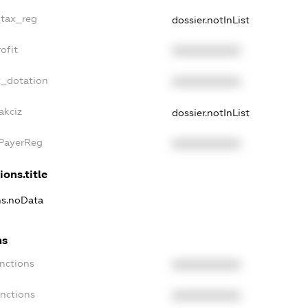
_tax_reg
dossier.notInList
ofit
XXXXXXXXXX
t_dotation
XXXXXXXXXX
akciz
dossier.notInList
xPayerReg
XXXXXXXXXX
ions.title
ons.noData
ns
anctions
XXXXXXXXXX
anctions
XXXXXXXXXX