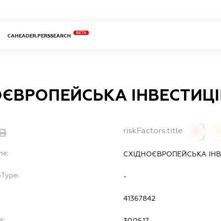
BETA
CAHEADER.PERSSEARCH
ОЄВРОПЕЙСЬКА ІНВЕСТИЦ
riskFactors.title
0
0
me:
СХІДНОЄВРОПЕЙСЬКА ІНВ
bType:
-
41367842
e:
30.05.17