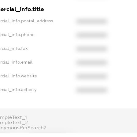
rcial_info.title
rcial_info.postal_address
XXXXXXXXXX
rcial_info.phone
XXXXXXXXXX
cial_info.fax
XXXXXXXXXX
cial_info.email
XXXXXXXXXX
rcial_info.website
XXXXXXXXXX
cial_info.activity
XXXXXXXXXX
ampleText_1
ampleText_2
onymousPerSearch2