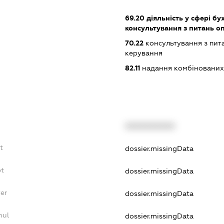
69.20
діяльність у сфері бу
консультування з питань о
70.22
консультування з пита
керування
82.11
надання комбінованих 
XXXXXXXXXX
t
dossier.missingData
bt
dossier.missingData
yer
dossier.missingData
nul
dossier.missingData