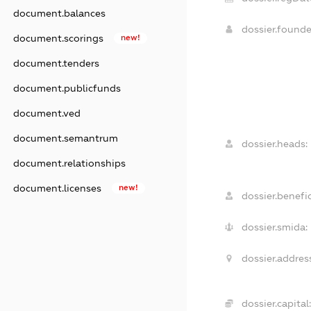
document.balances
dossier.found
document.scorings
new!
document.tenders
document.publicfunds
document.ved
document.semantrum
dossier.heads:
document.relationships
document.licenses
new!
dossier.benefic
dossier.smida:
dossier.addres
dossier.capital