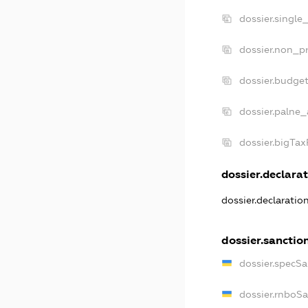
dossier.single
dossier.non_pr
dossier.budge
dossier.palne_
dossier.bigTa
dossier.declarat
dossier.declarati
dossier.sanctio
dossier.specS
dossier.rnboS