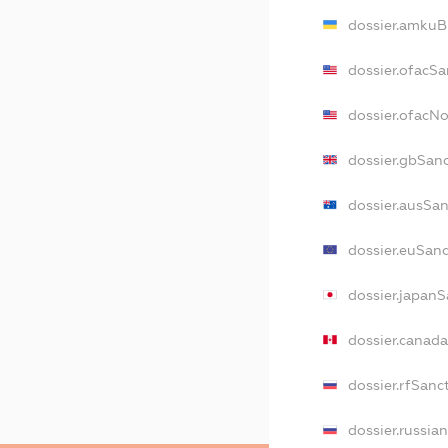
dossier.amkuB
dossier.ofacSa
dossier.ofacN
dossier.gbSan
dossier.ausSa
dossier.euSan
dossier.japan
dossier.canad
dossier.rfSanc
dossier.russia