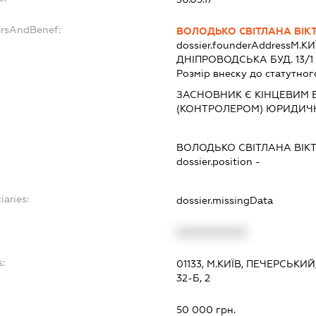
ersAndBenef:
ВОЛОДЬКО СВІТЛАНА ВІК
dossier.founderAddress
М.КИ
ДНІПРОВОДСЬКА БУД. 13/1 К
Розмір внеску до статутног
ЗАСНОВНИК Є КІНЦЕВИМ 
(КОНТРОЛЕРОМ) ЮРИДИЧ
ВОЛОДЬКО СВІТЛАНА ВІК
dossier.position -
iaries:
dossier.missingData
XXXXXXXXXX
s:
01133, М.КИЇВ, ПЕЧЕРСЬК
32-Б, 2
:
50 000 грн.