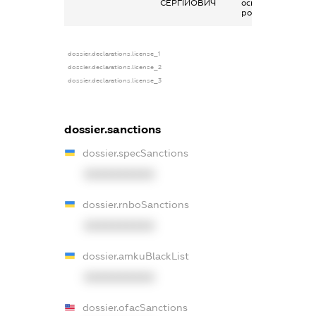
СЕРГІЙОВИЧ
основним місцем
роботи
dossier.declarations.license_1
dossier.declarations.license_2
dossier.declarations.license_3
dossier.sanctions
dossier.specSanctions
XXXXXXXXXX
dossier.rnboSanctions
XXXXXXXXXX
dossier.amkuBlackList
XXXXXXXXXX
dossier.ofacSanctions