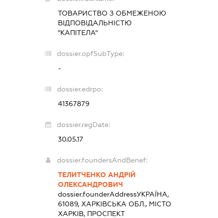
ТОВАРИСТВО З ОБМЕЖЕНОЮ
ВІДПОВІДАЛЬНІСТЮ
"КАПІТЕЛА"
dossier.opfSubType:
-
dossier.edrpo:
41367879
dossier.regDate:
30.05.17
dossier.foundersAndBenef:
ТЕЛИТЧЕНКО АНДРІЙ
ОЛЕКСАНДРОВИЧ
dossier.founderAddress
УКРАЇНА,
61089, ХАРКІВСЬКА ОБЛ., МІСТО
ХАРКІВ, ПРОСПЕКТ