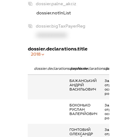
dossier.palne_akciz
dossier.notInList
dossier.bigTaxPayerReg
XXXXXXXXXX
dossier.declarations.title
2018
dossier.declarations.pepName
dossier.declarations.personName
dossier.declaratio
БАЖАНСЬКИЙ
Заробітна плата
АНДРІЙ
отримана за
ВАСИЛЬОВИЧ
основним місцем
роботи
БОХОНЬКО
Заробітна плата
РУСЛАН
отримана за
ВАЛЕРІЙОВИЧ
основним місцем
роботи
ГОНТОВИЙ
Заробітна плата
ОЛЕКСАНДР
отримана за