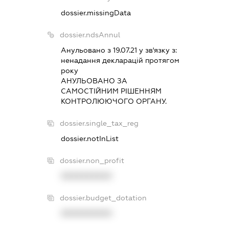
dossier.missingData
dossier.ndsAnnul
Анульовано з 19.07.21 у зв'язку з:
ненадання декларацiй протягом
року
АНУЛЬОВАНО ЗА
САМОСТIЙНИМ РIШЕННЯМ
КОНТРОЛЮЮЧОГО ОРГАНУ.
dossier.single_tax_reg
dossier.notInList
dossier.non_profit
XXXXXXXXXX
dossier.budget_dotation
XXXXXXXXXX