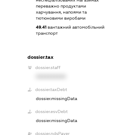
неспеціалізованих магазинах
переважно продуктами
харчування, напоями та
тютюновими виробами
49.41
вантажний автомобільний
транспорт
dossier.tax
dossier.staff
XXXXXXXXXX
dossier.taxDebt
dossier.missingData
dossier.esvDebt
dossier.missingData
dossier.ndsPayer