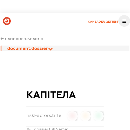
CAHEADER.GETTEST
CAHEADER.SEARCH
document.dossier
КАПІТЕЛА
riskFactors.title
0
0
0
dossier.fullName: