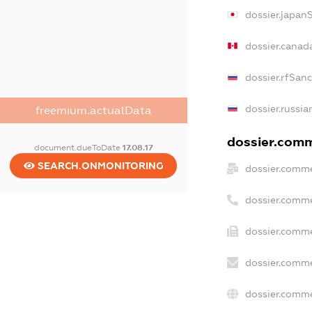
dossier.japan
dossier.canad
dossier.rfSan
dossier.russia
freemium.actualData
dossier.comme
document.dueToDate
17.08.17
SEARCH.ONMONITORING
dossier.comme
dossier.comme
dossier.comme
dossier.comme
dossier.comme