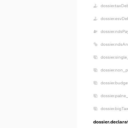
dossier.taxDe
dossier.esvDe
dossier.ndsPa
dossier.ndsAn
dossier.singl
dossier.non_p
dossier.budge
dossier.palne
dossier.bigTa
dossier.declarat