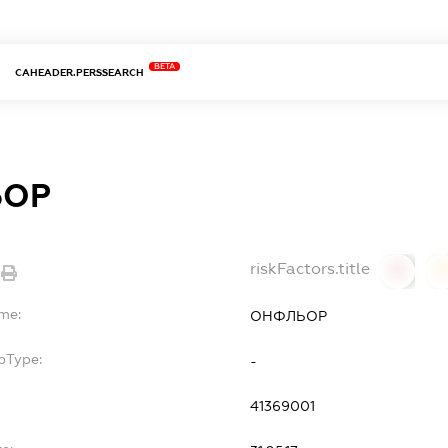
BETA
CAHEADER.PERSSEARCH
ЬОР
riskFactors.title
0
ame:
ОНФЛЬОР
bType:
-
41369001