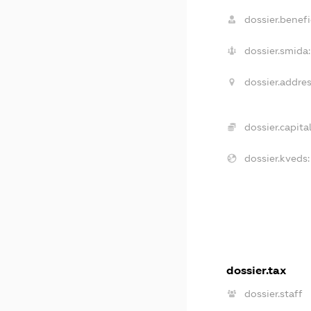
dossier.benefic
dossier.smida:
dossier.addres
dossier.capital
dossier.kveds:
dossier.tax
dossier.staff