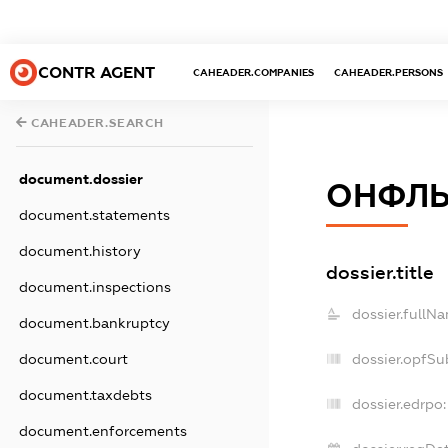
CONTR AGENT
CAHEADER.COMPANIES
CAHEADER.PERSONS
CAHEADER.SEARCH
document.dossier
ОНФЛ
document.statements
document.history
dossier.title
document.inspections
dossier.fullN
document.bankruptcy
dossier.opfSu
document.court
document.taxdebts
dossier.edrpo:
document.enforcements