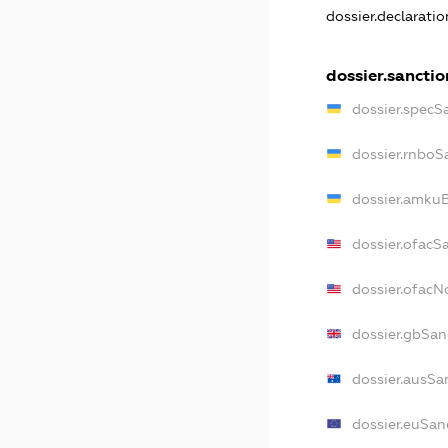
dossier.declarati
dossier.sanctio
dossier.specS
dossier.rnboS
dossier.amkuB
dossier.ofacS
dossier.ofac
dossier.gbSan
dossier.ausSa
dossier.euSan