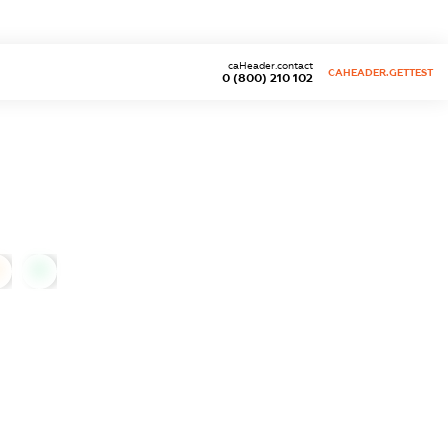
caHeader.contact
CAHEADER.GETTEST
0 (800) 210 102
0
0