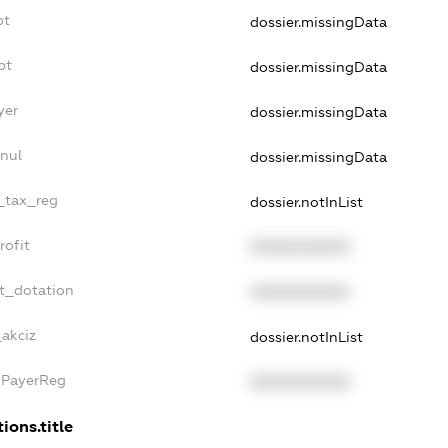
bt
dossier.missingData
bt
dossier.missingData
yer
dossier.missingData
nul
dossier.missingData
e_tax_reg
dossier.notInList
rofit
XXXXXXXXXX
t_dotation
XXXXXXXXXX
_akciz
dossier.notInList
xPayerReg
XXXXXXXXXX
ions.title