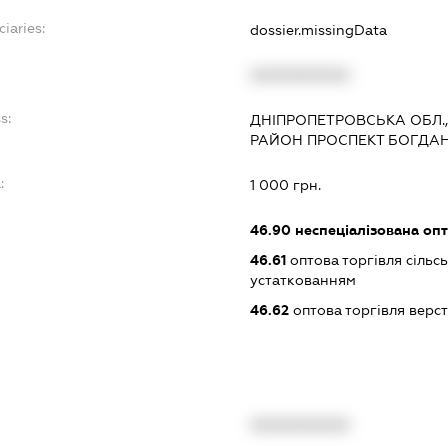
iaries:
dossier.missingData
XXXXXXXXXX
s:
ДНІПРОПЕТРОВСЬКА ОБЛ.,
РАЙОН ПРОСПЕКТ БОГДАН
:
1 000 грн.
46.90
неспеціалізована опт
46.61
оптова торгівля сіль
устаткованням
46.62
оптова торгівля верс
XXXXXXXXXX