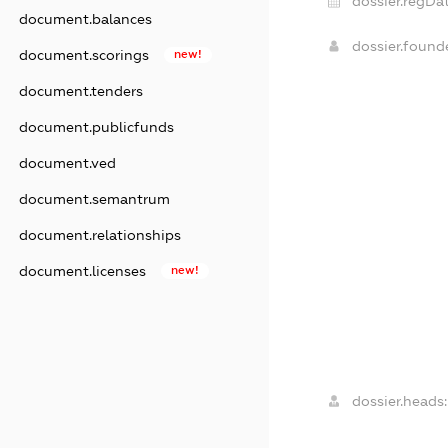
dossier.regDat
document.balances
dossier.foun
document.scorings
new!
document.tenders
document.publicfunds
document.ved
document.semantrum
document.relationships
document.licenses
new!
dossier.heads: