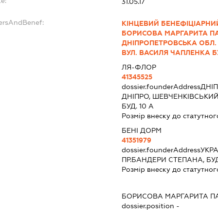
e:
31.05.17
dersAndBenef:
КІНЦЕВИЙ БЕНЕФІЦІАРНИЙ
БОРИСОВА МАРГАРИТА ПА
ДНІПРОПЕТРОВСЬКА ОБЛ. 
ВУЛ. ВАСИЛЯ ЧАПЛЕНКА БУД
ЛЯ-ФЛОР
41345525
dossier.founderAddress
ДНІП
ДНІПРО, ШЕВЧЕНКІВСЬКИ
БУД. 10 А
Розмір внеску до статутног
БЕНІ ДОРМ
41351979
dossier.founderAddress
УКРА
ПР.БАНДЕРИ СТЕПАНА, БУД
Розмір внеску до статутног
БОРИСОВА МАРГАРИТА П
dossier.position -