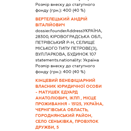
Розмір внеску до статутного
фонду (грн.):
400
(40 %)
ВЕРТЕЛЕЦЬКИЙ АНДРІЙ
ВІТАЛІЙОВИЧ
dossier.founderAddress
УКРАЇНА,
28300, КІРОВОГРАДСЬКА ОБЛ.,
ПЕТРІВСЬКИЙ Р-Н, СЕЛИЩЕ
МІСЬКОГО ТИПУ ПЕТРОВЕ(З),
ВУЛ.ПАРКОВА, БУДИНОК 107
statements.nationality:
Україна
Розмір внеску до статутного
фонду (грн.):
400
(40 %)
КІНЦЕВИЙ БЕНЕФІЦІАРНИЙ
ВЛАСНИК ЮРИДИЧНОЇ ОСОБИ
- МАТУШЕК ЕДУАРД
АНАТОЛІОВИЧ, ІКПП , МІСЦЕ
ПРОЖИВАННЯ - 15125, УКРАЇНА,
ЧЕРНІГІВСЬКА ОБЛАСТЬ,
ГОРОДНЯНСЬКИЙ РАЙОН,
СЕЛО СЕНЬКІВКА, ПРОВУЛОК
ДРУЖБИ, 5