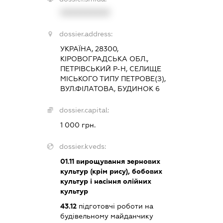
XXXXXXXXXX
dossier.address:
УКРАЇНА, 28300,
КІРОВОГРАДСЬКА ОБЛ.,
ПЕТРІВСЬКИЙ Р-Н, СЕЛИЩЕ
МІСЬКОГО ТИПУ ПЕТРОВЕ(З),
ВУЛ.ФІЛАТОВА, БУДИНОК 6
dossier.capital:
1 000 грн.
dossier.kveds:
01.11
вирощування зернових
культур (крім рису), бобових
культур і насіння олійних
культур
43.12
підготовчі роботи на
будівельному майданчику