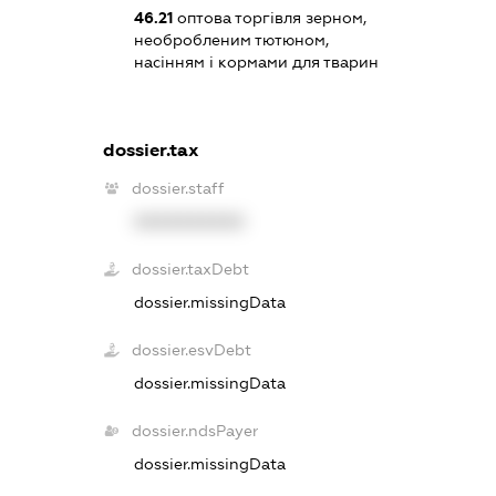
46.21
оптова торгівля зерном,
необробленим тютюном,
насінням і кормами для тварин
dossier.tax
dossier.staff
XXXXXXXXXX
dossier.taxDebt
dossier.missingData
dossier.esvDebt
dossier.missingData
dossier.ndsPayer
dossier.missingData