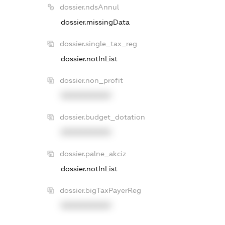
dossier.ndsAnnul
dossier.missingData
dossier.single_tax_reg
dossier.notInList
dossier.non_profit
XXXXXXXXXX
dossier.budget_dotation
XXXXXXXXXX
dossier.palne_akciz
dossier.notInList
dossier.bigTaxPayerReg
XXXXXXXXXX