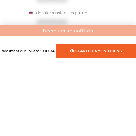
dossier.russian_reg_title
XXXXXXXXXX
freemium.actualData
dossier.commercial_info.title
dossier.commercial_info.postal_address
document.dueToDate
19.03.24
SEARCH.ONMONITORING
XXXXXXXXXX
dossier.commercial_info.phone
XXXXXXXXXX
dossier.commercial_info.fax
XXXXXXXXXX
dossier.commercial_info.email
XXXXXXXXXX
dossier.commercial_info.website