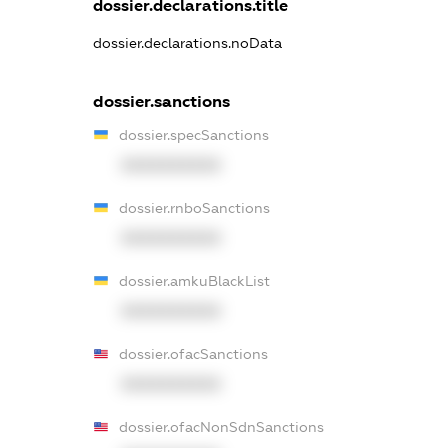
dossier.declarations.title
dossier.declarations.noData
dossier.sanctions
dossier.specSanctions
XXXXXXXXXX
dossier.rnboSanctions
XXXXXXXXXX
dossier.amkuBlackList
XXXXXXXXXX
dossier.ofacSanctions
XXXXXXXXXX
dossier.ofacNonSdnSanctions