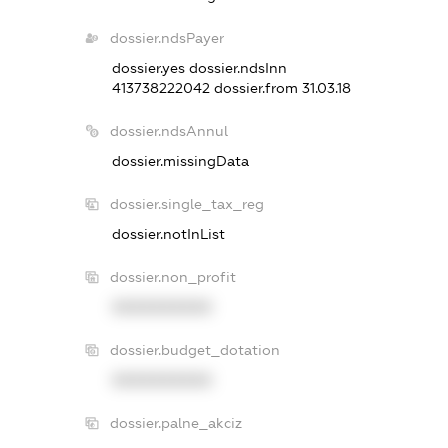
dossier.ndsPayer
dossier.yes
dossier.ndsInn
413738222042
dossier.from 31.03.18
dossier.ndsAnnul
dossier.missingData
dossier.single_tax_reg
dossier.notInList
dossier.non_profit
XXXXXXXXXX
dossier.budget_dotation
XXXXXXXXXX
dossier.palne_akciz