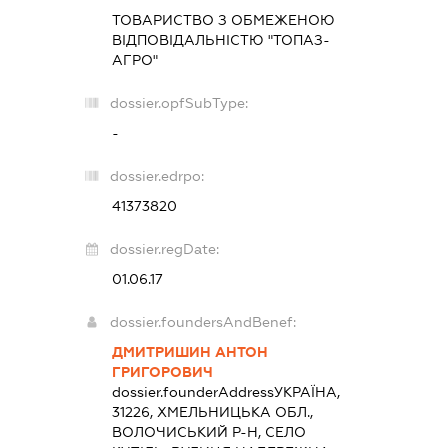
ТОВАРИСТВО З ОБМЕЖЕНОЮ
ВІДПОВІДАЛЬНІСТЮ "ТОПАЗ-
АГРО"
dossier.opfSubType:
-
dossier.edrpo:
41373820
dossier.regDate:
01.06.17
dossier.foundersAndBenef:
ДМИТРИШИН АНТОН
ГРИГОРОВИЧ
dossier.founderAddress
УКРАЇНА,
31226, ХМЕЛЬНИЦЬКА ОБЛ.,
ВОЛОЧИСЬКИЙ Р-Н, СЕЛО