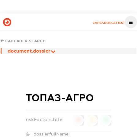
CAHEADER.GETTEST
CAHEADER.SEARCH
document.dossier
ТОПАЗ-АГРО
riskFactors.title
0
0
0
dossier.fullName: