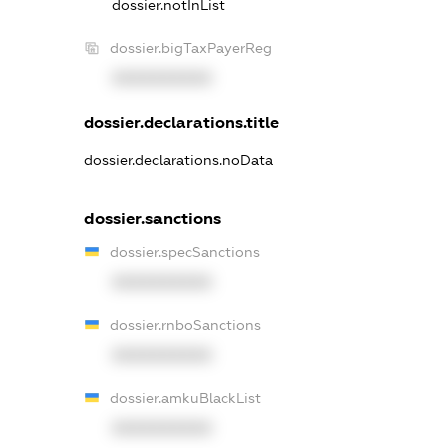
dossier.notInList
dossier.bigTaxPayerReg
XXXXXXXXXX
dossier.declarations.title
dossier.declarations.noData
dossier.sanctions
dossier.specSanctions
XXXXXXXXXX
dossier.rnboSanctions
XXXXXXXXXX
dossier.amkuBlackList
XXXXXXXXXX