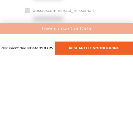
dossier.commercial_info.email
XXXXXXXXXX
freemium.actualData
dossier.commercial_info.website
XXXXXXXXXX
document.dueToDate
21.03.25
SEARCH.ONMONITORING
dossier.commercial_info.activity
XXXXXXXXXX
freemium.exampleText_1
freemium.exampleText_2
freemium.anonymousPerSearch2
FREEMIUM.DETAILS
FREEMIUM.REGISTER