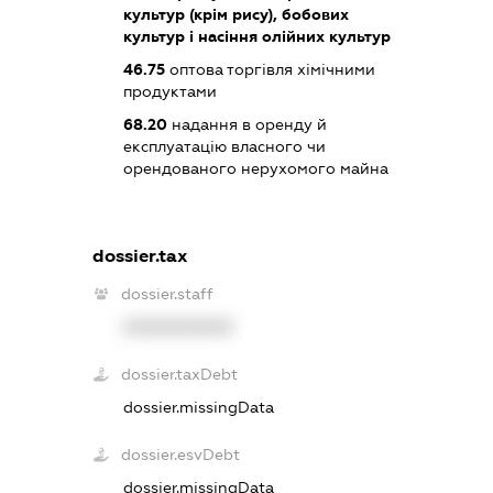
культур (крім рису), бобових
культур і насіння олійних культур
46.75
оптова торгівля хімічними
продуктами
68.20
надання в оренду й
експлуатацію власного чи
орендованого нерухомого майна
dossier.tax
dossier.staff
XXXXXXXXXX
dossier.taxDebt
dossier.missingData
dossier.esvDebt
dossier.missingData