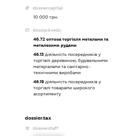
dossier.capital:
10 000 грн.
dossier.kveds:
46.72
оптова торгівля металами та
металевими рудами
46.13
діяльність посередників у
торгівлі деревиною, будівельними
матеріалами та санітарно-
технічними виробами
46.19
діяльність посередників у
торгівлі товарами широкого
асортименту
dossier.tax
dossier.staff