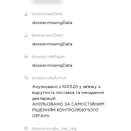
XXXXXXXXXX
dossier.taxDebt
dossier.missingData
dossier.esvDebt
dossier.missingData
dossier.ndsPayer
dossier.missingData
dossier.ndsAnnul
Анульовано з 10.03.20 у зв'язку з:
вiдсутнiсть поставок та ненадання
декларацiй
АНУЛЬОВАНО ЗА САМОСТIЙНИМ
РIШЕННЯМ КОНТРОЛЮЮЧОГО
ОРГАНУ.
dossier.single_tax_reg