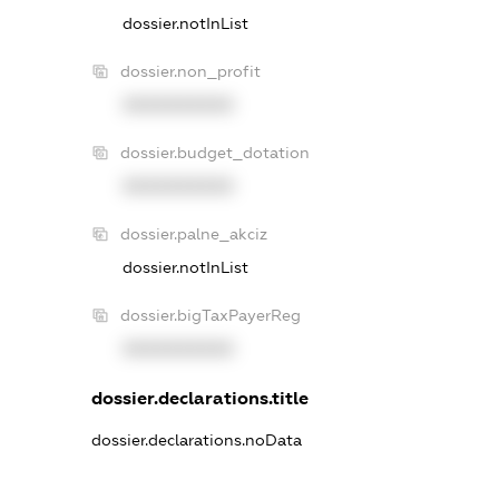
dossier.notInList
dossier.non_profit
XXXXXXXXXX
dossier.budget_dotation
XXXXXXXXXX
dossier.palne_akciz
dossier.notInList
dossier.bigTaxPayerReg
XXXXXXXXXX
dossier.declarations.title
dossier.declarations.noData