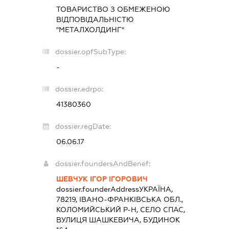
ТОВАРИСТВО З ОБМЕЖЕНОЮ
ВІДПОВІДАЛЬНІСТЮ
"МЕТАЛХОЛДИНГ"
dossier.opfSubType:
-
dossier.edrpo:
41380360
dossier.regDate:
06.06.17
dossier.foundersAndBenef:
ШЕВЧУК ІГОР ІГОРОВИЧ
dossier.founderAddress
УКРАЇНА,
78219, ІВАНО-ФРАНКІВСЬКА ОБЛ.,
КОЛОМИЙСЬКИЙ Р-Н, СЕЛО СПАС,
ВУЛИЦЯ ШАШКЕВИЧА, БУДИНОК