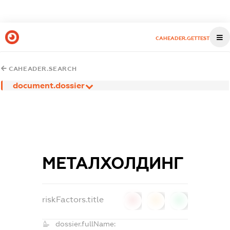
CAHEADER.GETTEST
CAHEADER.SEARCH
document.dossier
МЕТАЛХОЛДИНГ
riskFactors.title
0
0
0
dossier.fullName: