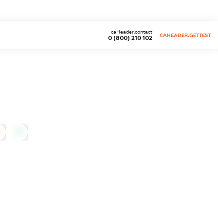
caHeader.contact
CAHEADER.GETTEST
0 (800) 210 102
0
0