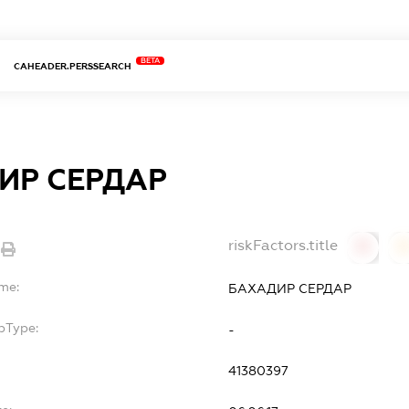
BETA
CAHEADER.PERSSEARCH
ИР СЕРДАР
riskFactors.title
0
ame:
БАХАДИР СЕРДАР
bType:
-
41380397