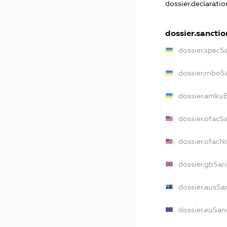
dossier.declarati
dossier.sanctio
dossier.specS
dossier.rnboS
dossier.amkuB
dossier.ofacS
dossier.ofac
dossier.gbSan
dossier.ausSa
dossier.euSan