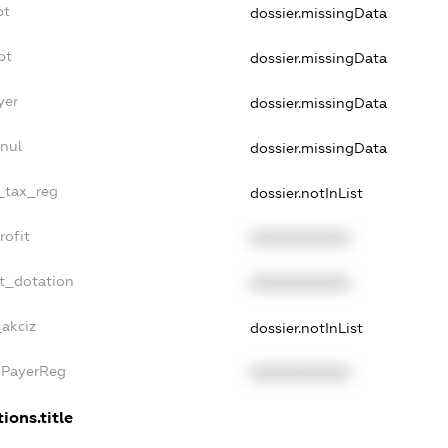
bt
dossier.missingData
bt
dossier.missingData
yer
dossier.missingData
nnul
dossier.missingData
e_tax_reg
dossier.notInList
rofit
XXXXXXXXXX
et_dotation
XXXXXXXXXX
_akciz
dossier.notInList
xPayerReg
XXXXXXXXXX
ions.title