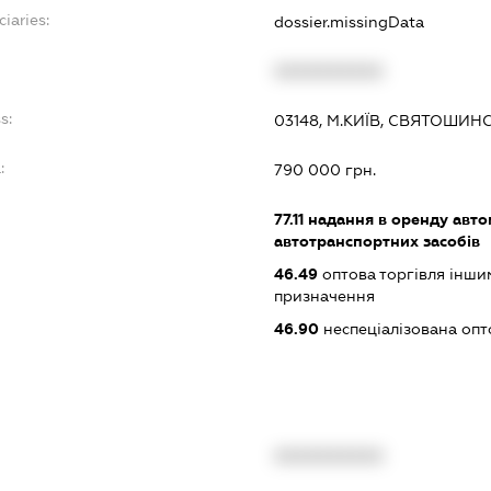
ciaries:
dossier.missingData
XXXXXXXXXX
s:
03148, М.КИЇВ, СВЯТОШИН
:
790 000 грн.
77.11
надання в оренду автом
автотранспортних засобів
46.49
оптова торгівля інши
призначення
46.90
неспеціалізована опт
XXXXXXXXXX