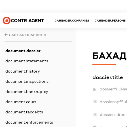
CONTR AGENT
CAHEADER.COMPANIES
CAHEADER.PERSONS
CAHEADER.SEARCH
document.dossier
БАХАД
document.statements
document.history
dossier.title
document.inspections
dossier.fullN
document.bankruptcy
document.court
dossier.opfSu
document.taxdebts
dossier.edrpo:
document.enforcements