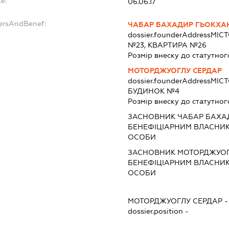
e:
06.06.17
dersAndBenef:
ЧАБАР БАХАДИР ГЬОКХА
dossier.founderAddress
МІСТ
№23, КВАРТИРА №26
Розмір внеску до статутног
МОТОРДЖУОГЛУ СЕРДАР
dossier.founderAddress
МІСТ
БУДИНОК №4
Розмір внеску до статутног
ЗАСНОВНИК ЧАБАР БАХАД
БЕНЕФІЦІАРНИМ ВЛАСНИ
ОСОБИ
ЗАСНОВНИК МОТОРДЖУОГЛ
БЕНЕФІЦІАРНИМ ВЛАСНИ
ОСОБИ
МОТОРДЖУОГЛУ СЕРДАР
dossier.position -