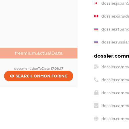
dossier.japan
dossier.canad
dossier.rfSan
dossier.russia
freemium.actualData
dossier.comme
dossier.comme
document.dueToDate
17.08.17
SEARCH.ONMONITORING
dossier.comme
dossier.comme
dossier.comme
dossier.comme