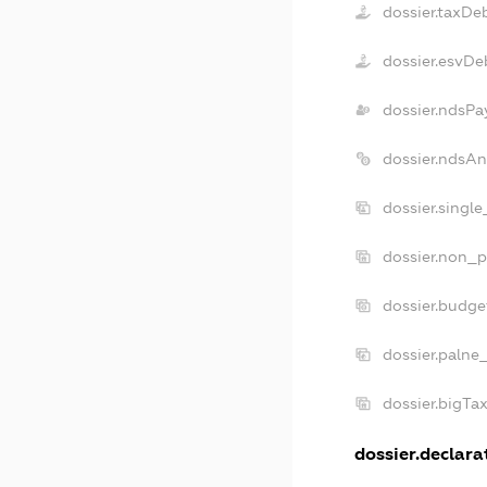
dossier.taxDe
dossier.esvDe
dossier.ndsPa
dossier.ndsA
dossier.singl
dossier.non_p
dossier.budg
dossier.palne
dossier.bigTa
dossier.declarat