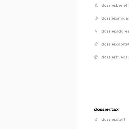
dossier.benefi
dossier.smida:
dossier.addres
dossier.capital
dossier.kveds:
dossier.tax
dossier.staff