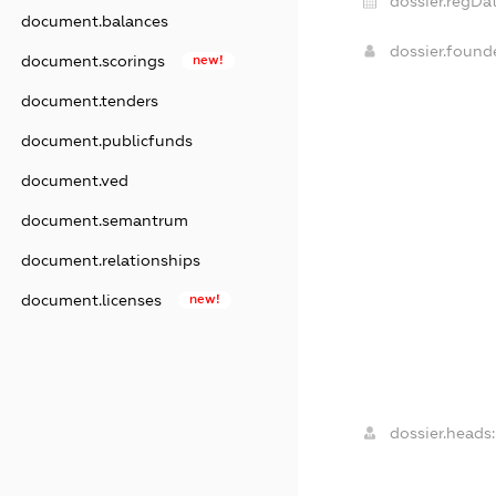
dossier.regDat
document.balances
dossier.foun
document.scorings
new!
document.tenders
document.publicfunds
document.ved
document.semantrum
document.relationships
document.licenses
new!
dossier.heads: