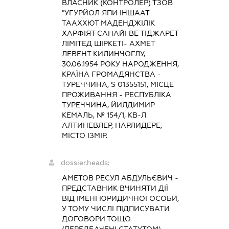
ВЛАСНИК (КОНТРОЛЕР) ТЗОВ
"УГУРЙОЛ ЯПИ ІНШААТ
ТААХХЮТ МАДЕНДЖІЛІК
ХАРФІЯТ САНАЙІ ВЕ ТІДЖАРЕТ
ЛІМІТЕД ШІРКЕТІ- АХМЕТ
ЛЕВЕНТ КИЛИНЧОГЛУ,
30.06.1954 РОКУ НАРОДЖЕННЯ,
КРАЇНА ГРОМАДЯНСТВА -
ТУРЕЧЧИНА, S 01355151, МІСЦЕ
ПРОЖИВАННЯ - РЕСПУБЛІКА
ТУРЕЧЧИНА, ЙИЛДИМИР
КЕМАЛЬ, № 154/1, КВ-Л
АЛТИНЕВЛЕР, НАРЛИДЕРЕ,
МІСТО ІЗМІР.
dossier.heads:
АМЕТОВ РЕСУЛ АБДУЛЬЄВИЧ
-
ПРЕДСТАВНИК
ВЧИНЯТИ ДІЇ
ВІД ІМЕНІ ЮРИДИЧНОЇ ОСОБИ,
У ТОМУ ЧИСЛІ ПІДПИСУВАТИ
ДОГОВОРИ ТОЩО
(ПЕРЕДБАЧЕНІ СТАТУТОМ)