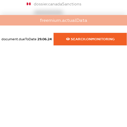
dossier.canadaSanctions
XXXXXXXXXX
freemium.actualData
dossier.rfSanctions
XXXXXXXXXX
document.dueToDate
29.06.24
SEARCH.ONMONITORING
dossier.russian_reg_title
XXXXXXXXXX
dossier.commercial_info.title
dossier.commercial_info.postal_address
XXXXXXXXXX
dossier.commercial_info.phone
XXXXXXXXXX
dossier.commercial_info.fax
XXXXXXXXXX