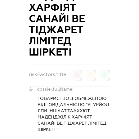
ХАРФІЯТ
САНАЙІ ВЕ
ТІДЖАРЕТ
ЛІМІТЕД
ШІРКЕТІ
riskFactors.title
0
0
0
dossier.fullName:
ТОВАРИСТВО З ОБМЕЖЕНОЮ
ВІДПОВІДАЛЬНІСТЮ "УГУРЙОЛ
ЯПИ ІНШААТ ТААХХЮТ
МАДЕНДЖІЛІК ХАРФІЯТ
САНАЙІ ВЕ ТІДЖАРЕТ ЛІМІТЕД
ШІРКЕТІ "