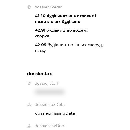
dossier.kveds:
41.20
будівництво житлових і
нежитлових будівель
42.91
будівництво водних
споруд
42.99
будівництво інших споруд,
н.в.і.у.
dossier.tax
dossier.staff
XXXXXXXXXX
dossier.taxDebt
dossier.missingData
dossier.esvDebt