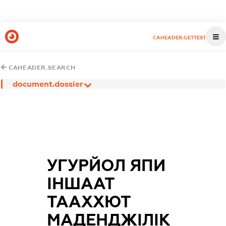
CAHEADER.GETTEST
CAHEADER.SEARCH
document.dossier
УГУРЙОЛ ЯПИ
ІНШААТ
ТААХХЮТ
МАДЕНДЖІЛІК