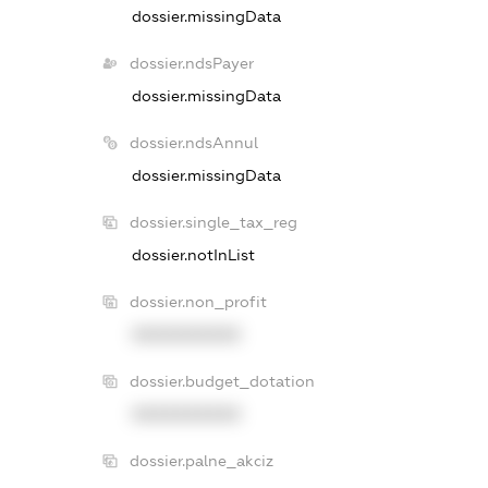
dossier.missingData
dossier.ndsPayer
dossier.missingData
dossier.ndsAnnul
dossier.missingData
dossier.single_tax_reg
dossier.notInList
dossier.non_profit
XXXXXXXXXX
dossier.budget_dotation
XXXXXXXXXX
dossier.palne_akciz