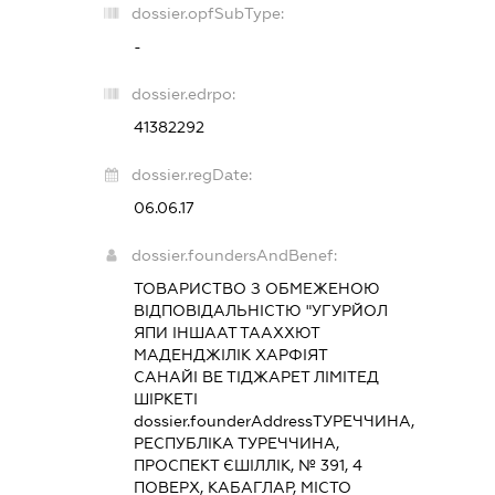
dossier.opfSubType:
-
dossier.edrpo:
41382292
dossier.regDate:
06.06.17
dossier.foundersAndBenef:
ТОВАРИСТВО З ОБМЕЖЕНОЮ
ВІДПОВІДАЛЬНІСТЮ "УГУРЙОЛ
ЯПИ ІНШААТ ТААХХЮТ
МАДЕНДЖІЛІК ХАРФІЯТ
САНАЙІ ВЕ ТІДЖАРЕТ ЛІМІТЕД
ШІРКЕТІ
dossier.founderAddress
ТУРЕЧЧИНА,
РЕСПУБЛІКА ТУРЕЧЧИНА,
ПРОСПЕКТ ЄШІЛЛІК, № 391, 4
ПОВЕРХ, КАБАГЛАР, МІСТО