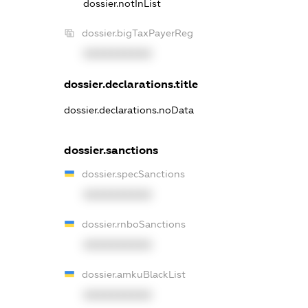
dossier.notInList
dossier.bigTaxPayerReg
XXXXXXXXXX
dossier.declarations.title
dossier.declarations.noData
dossier.sanctions
dossier.specSanctions
XXXXXXXXXX
dossier.rnboSanctions
XXXXXXXXXX
dossier.amkuBlackList
XXXXXXXXXX