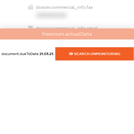
dossier.commercial_info.fax
XXXXXXXXXX
dossier.commercial_info.email
freemium.actualData
XXXXXXXXXX
dossier.commercial_info.website
document.dueToDate
21.03.25
SEARCH.ONMONITORING
XXXXXXXXXX
dossier.commercial_info.activity
XXXXXXXXXX
freemium.exampleText_1
freemium.exampleText_2
freemium.anonymousPerSearch2
FREEMIUM.DETAILS
FREEMIUM.REGISTER