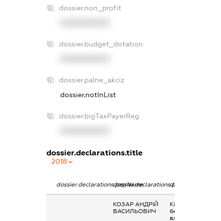
dossier.non_profit
XXXXXXXXXX
dossier.budget_dotation
XXXXXXXXXX
dossier.palne_akciz
dossier.notInList
dossier.bigTaxPayerReg
XXXXXXXXXX
dossier.declarations.title
2018
dossier.declarations.pepName
dossier.declarations.personName
dossier.declarati
КОЗАР АНДРІЙ
Кінцевий
ВАСИЛЬОВИЧ
бенефіціарний
власник