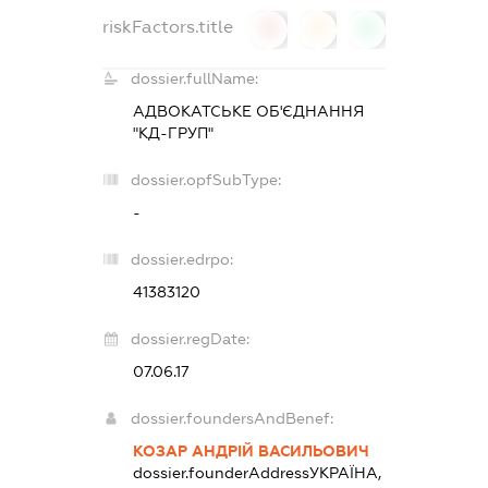
riskFactors.title
0
0
0
dossier.fullName:
АДВОКАТСЬКЕ ОБ'ЄДНАННЯ
"КД-ГРУП"
dossier.opfSubType:
-
dossier.edrpo:
41383120
dossier.regDate:
07.06.17
dossier.foundersAndBenef:
КОЗАР АНДРІЙ ВАСИЛЬОВИЧ
dossier.founderAddress
УКРАЇНА,