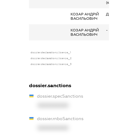
(контролер)
КОЗАР АНДРІЙ
Дивіденди
ВАСИЛЬОВИЧ
КОЗАР АНДРІЙ
-
ВАСИЛЬОВИЧ
dossier.declarations.license_1
dossier.declarations.license_2
dossier.declarations.license_3
dossier.sanctions
dossier.specSanctions
XXXXXXXXXX
dossier.rnboSanctions
XXXXXXXXXX