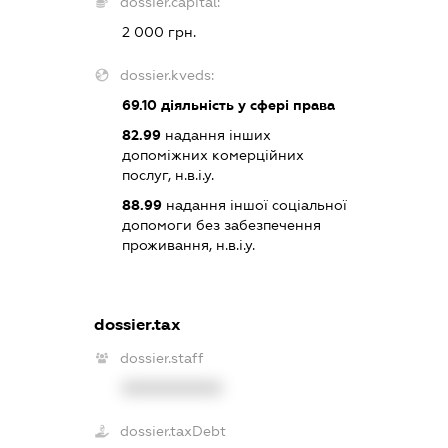
dossier.capital:
2 000 грн.
dossier.kveds:
69.10
діяльність у сфері права
82.99
надання інших
допоміжних комерційних
послуг, н.в.і.у.
88.99
надання іншої соціальної
допомоги без забезпечення
проживання, н.в.і.у.
dossier.tax
dossier.staff
XXXXXXXXXX
dossier.taxDebt