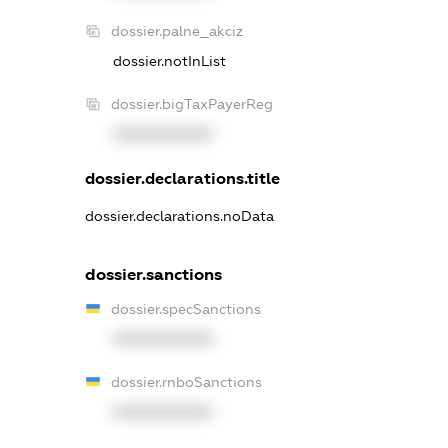
dossier.palne_akciz
dossier.notInList
dossier.bigTaxPayerReg
XXXXXXXXXX
dossier.declarations.title
dossier.declarations.noData
dossier.sanctions
dossier.specSanctions
XXXXXXXXXX
dossier.rnboSanctions
XXXXXXXXXX