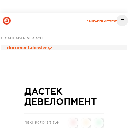
CAHEADER.GETTEST
CAHEADER.SEARCH
document.dossier
ДАСТЕК
ДЕВЕЛОПМЕНТ
riskFactors.title
0
0
0