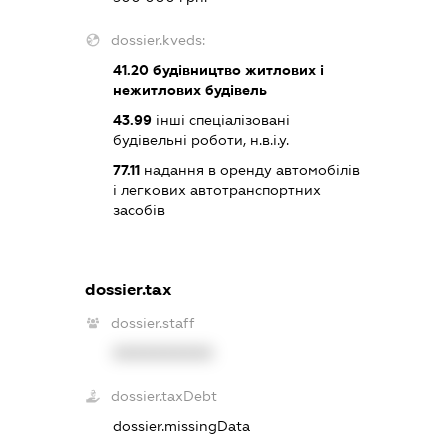
dossier.kveds:
41.20
будівництво житлових і
нежитлових будівель
43.99
інші спеціалізовані
будівельні роботи, н.в.і.у.
77.11
надання в оренду автомобілів
і легкових автотранспортних
засобів
dossier.tax
dossier.staff
XXXXXXXXXX
dossier.taxDebt
dossier.missingData