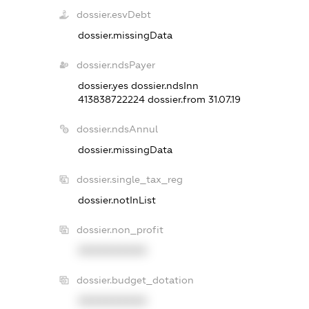
dossier.esvDebt
dossier.missingData
dossier.ndsPayer
dossier.yes
dossier.ndsInn
413838722224
dossier.from 31.07.19
dossier.ndsAnnul
dossier.missingData
dossier.single_tax_reg
dossier.notInList
dossier.non_profit
XXXXXXXXXX
dossier.budget_dotation
XXXXXXXXXX