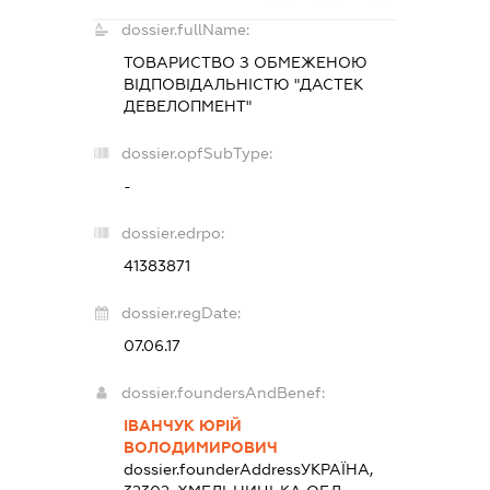
dossier.fullName:
ТОВАРИСТВО З ОБМЕЖЕНОЮ
ВІДПОВІДАЛЬНІСТЮ "ДАСТЕК
ДЕВЕЛОПМЕНТ"
dossier.opfSubType:
-
dossier.edrpo:
41383871
dossier.regDate:
07.06.17
dossier.foundersAndBenef:
ІВАНЧУК ЮРІЙ
ВОЛОДИМИРОВИЧ
dossier.founderAddress
УКРАЇНА,