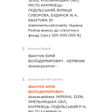
32302, ХМЕЛЬНИЦЬКА ОБЛ.,
МІСТО КАМ'ЯНЕЦЬ-
ПОДІЛЬСЬКИЙ, ВУЛИЦЯ
СУВОРОВА, БУДИНОК 16 А,
КВАРТИРА 33
statements.nationality:
Україна
Розмір внеску до статутного
фонду (грн.):
500 000
(100 %)
dossier.heads:
ІВАНЧУК ЮРІЙ
ВОЛОДИМИРОВИЧ
-
КЕРІВНИК
dossier.position -
dossier.beneficiaries:
ІВАНЧУК ЮРІЙ
ВОЛОДИМИРОВИЧ
dossier.address:
УКРАЇНА, 32316,
ХМЕЛЬНИЦЬКА ОБЛ.,
КАМ'ЯНЕЦЬ-ПОДІЛЬСЬКИЙ Р-Н,
МІСТО КАМ'ЯНЕЦЬ-