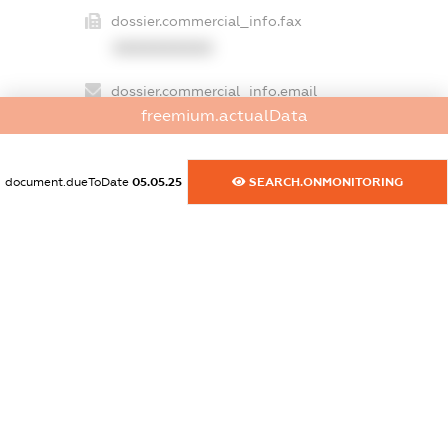
dossier.commercial_info.fax
XXXXXXXXXX
dossier.commercial_info.email
freemium.actualData
XXXXXXXXXX
dossier.commercial_info.website
document.dueToDate
05.05.25
SEARCH.ONMONITORING
XXXXXXXXXX
dossier.commercial_info.activity
XXXXXXXXXX
freemium.exampleText_1
freemium.exampleText_2
freemium.anonymousPerSearch2
FREEMIUM.DETAILS
FREEMIUM.REGISTER