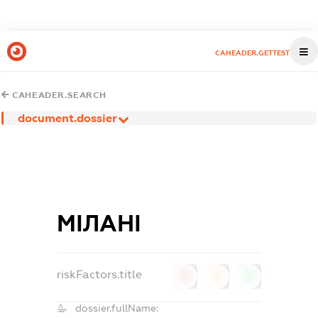
CAHEADER.GETTEST
CAHEADER.SEARCH
document.dossier
МІЛАНІ
riskFactors.title
0
0
0
dossier.fullName: