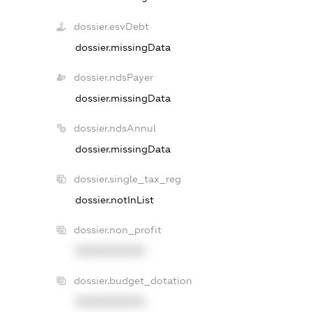
dossier.esvDebt
dossier.missingData
dossier.ndsPayer
dossier.missingData
dossier.ndsAnnul
dossier.missingData
dossier.single_tax_reg
dossier.notInList
dossier.non_profit
XXXXXXXXXX
dossier.budget_dotation
XXXXXXXXXX