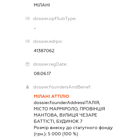
МІЛАНІ
dossier.opfSubType:
-
dossier.edrpo:
41387062
dossier.regDate:
08.06.17
dossier.foundersAndBenef:
МІЛАНІ АТТІЛІО
dossier.founderAddress
ІТАЛІЯ,
МІСТО МАРМІРОЛО, ПРОВІНЦІЯ
МАНТОВА, ВУЛИЦЯ ЧЕЗАРЕ
БАТТІСТІ, БУДИНОК 7
Розмір внеску до статутного фонду
(грн.):
5 000
(100 %)