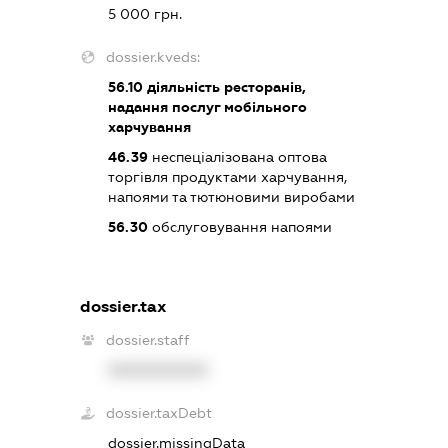
5 000 грн.
dossier.kveds:
56.10
діяльність ресторанів,
надання послуг мобільного
харчування
46.39
неспеціалізована оптова
торгівля продуктами харчування,
напоями та тютюновими виробами
56.30
обслуговування напоями
dossier.tax
dossier.staff
XXXXXXXXXX
dossier.taxDebt
dossier.missingData