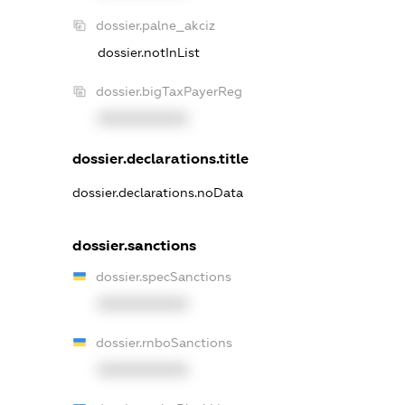
dossier.palne_akciz
dossier.notInList
dossier.bigTaxPayerReg
XXXXXXXXXX
dossier.declarations.title
dossier.declarations.noData
dossier.sanctions
dossier.specSanctions
XXXXXXXXXX
dossier.rnboSanctions
XXXXXXXXXX