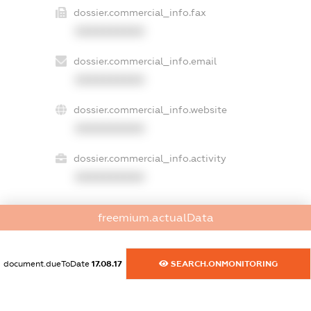
dossier.commercial_info.fax
XXXXXXXXXX
dossier.commercial_info.email
XXXXXXXXXX
dossier.commercial_info.website
XXXXXXXXXX
dossier.commercial_info.activity
XXXXXXXXXX
freemium.actualData
freemium.exampleText_1
freemium.exampleText_2
freemium.anonymousPerSearch2
document.dueToDate
17.08.17
SEARCH.ONMONITORING
FREEMIUM.DETAILS
FREEMIUM.REGISTER