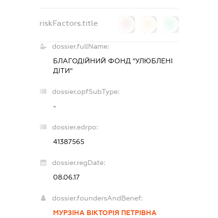
riskFactors.title
0
0
0
dossier.fullName:
БЛАГОДІЙНИЙ ФОНД "УЛЮБЛЕНІ
ДІТИ"
dossier.opfSubType:
-
dossier.edrpo:
41387565
dossier.regDate:
08.06.17
dossier.foundersAndBenef:
МУРЗІНА ВІКТОРІЯ ПЕТРІВНА