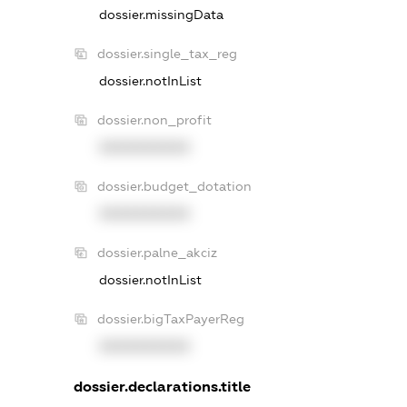
dossier.missingData
dossier.single_tax_reg
dossier.notInList
dossier.non_profit
XXXXXXXXXX
dossier.budget_dotation
XXXXXXXXXX
dossier.palne_akciz
dossier.notInList
dossier.bigTaxPayerReg
XXXXXXXXXX
dossier.declarations.title