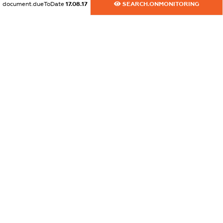
document.dueToDate
17.08.17
SEARCH.ONMONITORING
dossier.commercial_info.activity
XXXXXXXXXX
freemium.exampleText_1
freemium.exampleText_2
freemium.anonymousPerSearch2
FREEMIUM.DETAILS
FREEMIUM.REGISTER