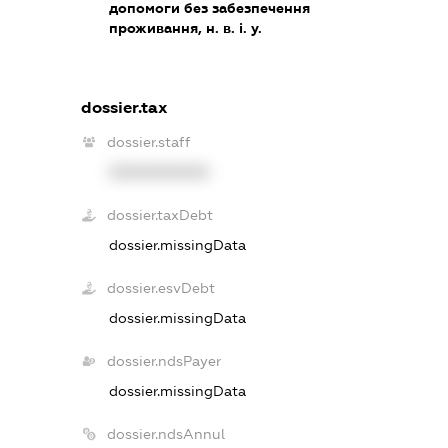
допомоги без забезпечення
проживання, н. в. і. у.
dossier.tax
dossier.staff
XXXXXXXXXX
dossier.taxDebt
dossier.missingData
dossier.esvDebt
dossier.missingData
dossier.ndsPayer
dossier.missingData
dossier.ndsAnnul