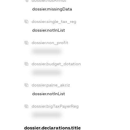
dossier.ndsAnnul
dossier.missingData
dossier.single_tax_reg
dossier.notInList
dossier.non_profit
XXXXXXXXXX
dossier.budget_dotation
XXXXXXXXXX
dossier.palne_akciz
dossier.notInList
dossier.bigTaxPayerReg
XXXXXXXXXX
dossier.declarations.title