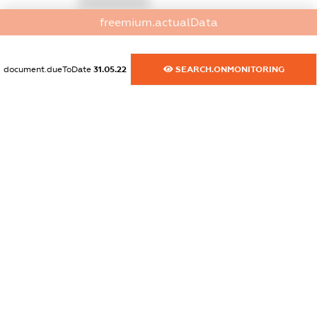
XXXXXXXXXX
freemium.actualData
dossier.commercial_info.activity
XXXXXXXXXX
document.dueToDate
31.05.22
SEARCH.ONMONITORING
freemium.exampleText_1
freemium.exampleText_2
freemium.anonymousPerSearch2
FREEMIUM.DETAILS
FREEMIUM.REGISTER