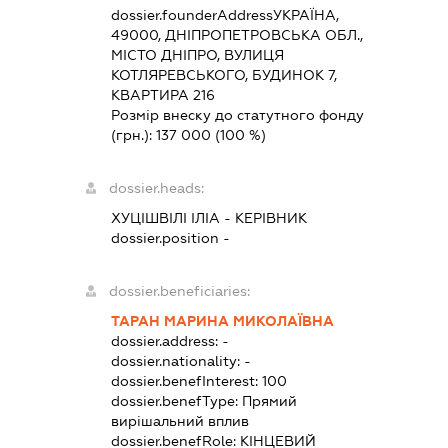
dossier.founderAddress
УКРАЇНА,
49000, ДНІПРОПЕТРОВСЬКА ОБЛ.,
МІСТО ДНІПРО, ВУЛИЦЯ
КОТЛЯРЕВСЬКОГО, БУДИНОК 7,
КВАРТИРА 216
Розмір внеску до статутного фонду
(грн.):
137 000
(100 %)
dossier.heads:
ХУЦІШВІЛІ ІЛІА
-
КЕРІВНИК
dossier.position -
dossier.beneficiaries:
ТАРАН МАРИНА МИКОЛАЇВНА
dossier.address:
-
dossier.nationality:
-
dossier.benefInterest:
100
dossier.benefType:
Прямий
вирішальний вплив
dossier.benefRole:
КІНЦЕВИЙ