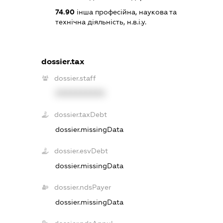
74.90
інша професійна, наукова та
технічна діяльність, н.в.і.у.
dossier.tax
dossier.staff
XXXXXXXXXX
dossier.taxDebt
dossier.missingData
dossier.esvDebt
dossier.missingData
dossier.ndsPayer
dossier.missingData