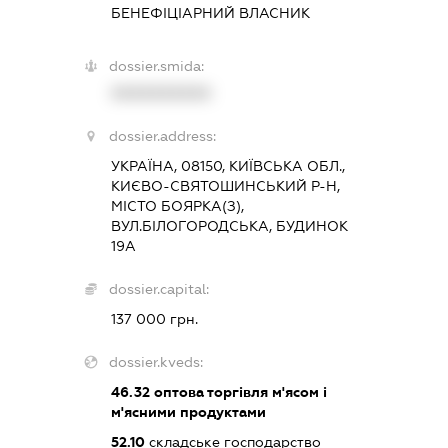
БЕНЕФІЦІАРНИЙ ВЛАСНИК
dossier.smida:
XXXXXXXXXX
dossier.address:
УКРАЇНА, 08150, КИЇВСЬКА ОБЛ.,
КИЄВО-СВЯТОШИНСЬКИЙ Р-Н,
МІСТО БОЯРКА(З),
ВУЛ.БІЛОГОРОДСЬКА, БУДИНОК
19А
dossier.capital:
137 000 грн.
dossier.kveds:
46.32
оптова торгівля м'ясом і
м'ясними продуктами
52.10
складське господарство