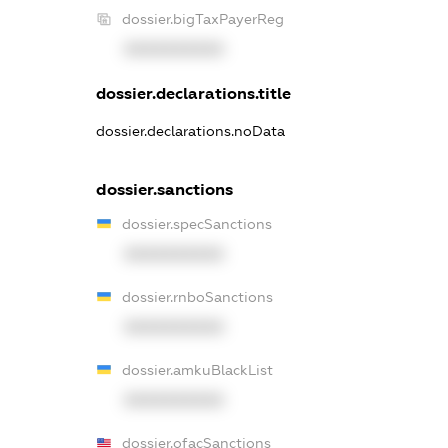
dossier.bigTaxPayerReg
XXXXXXXXXX
dossier.declarations.title
dossier.declarations.noData
dossier.sanctions
dossier.specSanctions
XXXXXXXXXX
dossier.rnboSanctions
XXXXXXXXXX
dossier.amkuBlackList
XXXXXXXXXX
dossier.ofacSanctions