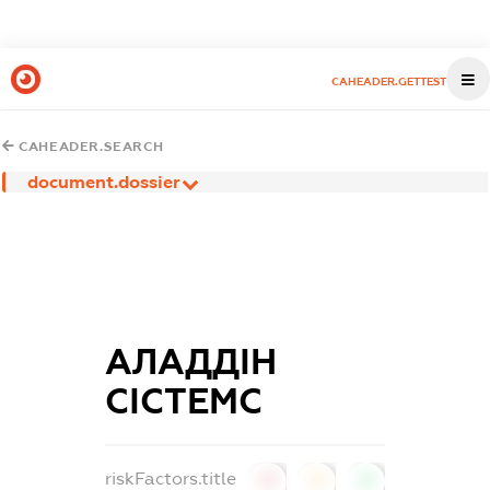
CAHEADER.GETTEST
CAHEADER.SEARCH
document.dossier
АЛАДДІН
СІСТЕМС
riskFactors.title
0
0
0