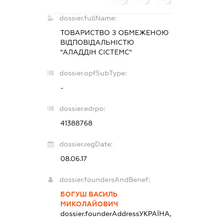
dossier.fullName:
ТОВАРИСТВО З ОБМЕЖЕНОЮ
ВІДПОВІДАЛЬНІСТЮ
"АЛАДДІН СІСТЕМС"
dossier.opfSubType:
-
dossier.edrpo:
41388768
dossier.regDate:
08.06.17
dossier.foundersAndBenef:
БОГУШ ВАСИЛЬ
МИКОЛАЙОВИЧ
dossier.founderAddress
УКРАЇНА,