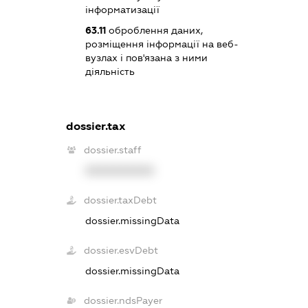
інформатизації
63.11
оброблення даних,
розміщення інформації на веб-
вузлах і пов'язана з ними
діяльність
dossier.tax
dossier.staff
XXXXXXXXXX
dossier.taxDebt
dossier.missingData
dossier.esvDebt
dossier.missingData
dossier.ndsPayer