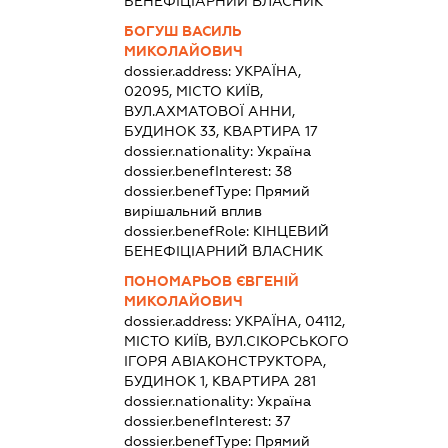
БЕНЕФІЦІАРНИЙ ВЛАСНИК
БОГУШ ВАСИЛЬ
МИКОЛАЙОВИЧ
dossier.address:
УКРАЇНА,
02095, МІСТО КИЇВ,
ВУЛ.АХМАТОВОЇ АННИ,
БУДИНОК 33, КВАРТИРА 17
dossier.nationality:
Україна
dossier.benefInterest:
38
dossier.benefType:
Прямий
вирішальний вплив
dossier.benefRole:
КІНЦЕВИЙ
БЕНЕФІЦІАРНИЙ ВЛАСНИК
ПОНОМАРЬОВ ЄВГЕНІЙ
МИКОЛАЙОВИЧ
dossier.address:
УКРАЇНА, 04112,
МІСТО КИЇВ, ВУЛ.СІКОРСЬКОГО
ІГОРЯ АВІАКОНСТРУКТОРА,
БУДИНОК 1, КВАРТИРА 281
dossier.nationality:
Україна
dossier.benefInterest:
37
dossier.benefType:
Прямий