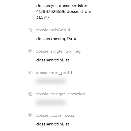
dossier.yes
dossier.ndsInn
413887626586
dossier.from
31.07.17
dossier.ndsAnnul
dossier.missingData
dossier.single_tax_reg
dossier.notInList
dossier.non_profit
XXXXXXXXXX
dossier.budget_dotation
XXXXXXXXXX
dossier.palne_akciz
dossier.notInList