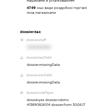
машинами й устаткованням
47.99
інші види роздрібної торгівлі
поза магазинами
dossier.tax
dossier.staff
XXXXXXXXXX
dossier.taxDebt
dossier.missingData
dossier.esvDebt
dossier.missingData
dossier.ndsPayer
dossier.yes
dossier.ndsInn
413890826514
dossier.from 30.06.17