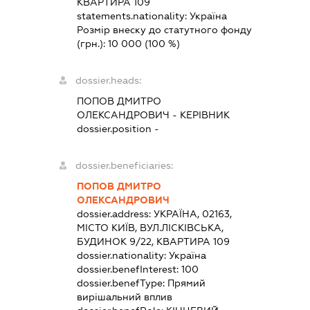
КВАРТИРА 109
statements.nationality:
Україна
Розмір внеску до статутного фонду
(грн.):
10 000
(100 %)
dossier.heads:
ПОПОВ ДМИТРО
ОЛЕКСАНДРОВИЧ
-
КЕРІВНИК
dossier.position -
dossier.beneficiaries:
ПОПОВ ДМИТРО
ОЛЕКСАНДРОВИЧ
dossier.address:
УКРАЇНА, 02163,
МІСТО КИЇВ, ВУЛ.ЛІСКІВСЬКА,
БУДИНОК 9/22, КВАРТИРА 109
dossier.nationality:
Україна
dossier.benefInterest:
100
dossier.benefType:
Прямий
вирішальний вплив