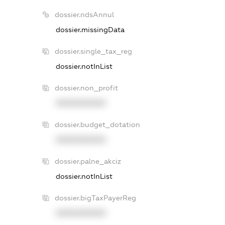
dossier.ndsAnnul
dossier.missingData
dossier.single_tax_reg
dossier.notInList
dossier.non_profit
XXXXXXXXXX
dossier.budget_dotation
XXXXXXXXXX
dossier.palne_akciz
dossier.notInList
dossier.bigTaxPayerReg
XXXXXXXXXX