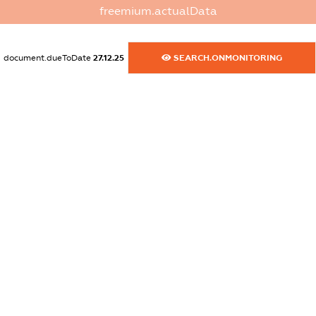
dossier.commercial_info.website
freemium.actualData
XXXXXXXXXX
dossier.commercial_info.activity
document.dueToDate
27.12.25
SEARCH.ONMONITORING
XXXXXXXXXX
freemium.exampleText_1
freemium.exampleText_2
freemium.anonymousPerSearch2
FREEMIUM.DETAILS
FREEMIUM.REGISTER