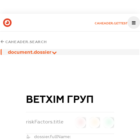
CAHEADER.GETTEST
CAHEADER.SEARCH
document.dossier
ВЕТХІМ ГРУП
riskFactors.title
0
0
0
dossier.fullName: