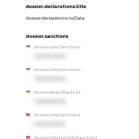
dossier.declarations.title
dossier.declarations.noData
dossier.sanctions
dossier.specSanctions
XXXXXXXXXX
dossier.rnboSanctions
XXXXXXXXXX
dossier.amkuBlackList
XXXXXXXXXX
dossier.ofacSanctions
XXXXXXXXXX
dossier.ofacNonSdnSanctions