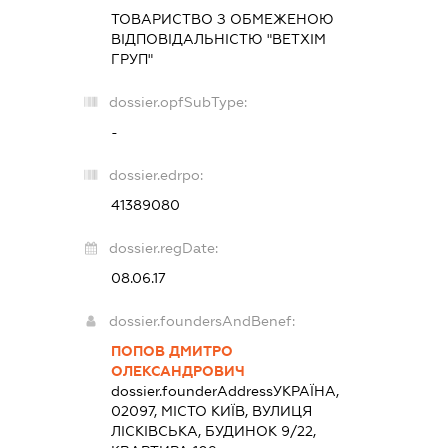
ТОВАРИСТВО З ОБМЕЖЕНОЮ
ВІДПОВІДАЛЬНІСТЮ "ВЕТХІМ
ГРУП"
dossier.opfSubType:
-
dossier.edrpo:
41389080
dossier.regDate:
08.06.17
dossier.foundersAndBenef:
ПОПОВ ДМИТРО
ОЛЕКСАНДРОВИЧ
dossier.founderAddress
УКРАЇНА,
02097, МІСТО КИЇВ, ВУЛИЦЯ
ЛІСКІВСЬКА, БУДИНОК 9/22,