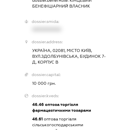
dossier.benefRole:
КІНЦЕВИЙ
БЕНЕФІЦІАРНИЙ ВЛАСНИК
dossier.smida:
XXXXXXXXXX
dossier.address:
УКРАЇНА, 02081, МІСТО КИЇВ,
ВУЛ.ЗДОЛБУНІВСЬКА, БУДИНОК 7-
Д, КОРПУС В
dossier.capital:
10 000 грн.
dossier.kveds:
46.46
оптова торгівля
фармацевтичними товарами
46.61
оптова торгівля
сільськогосподарськими