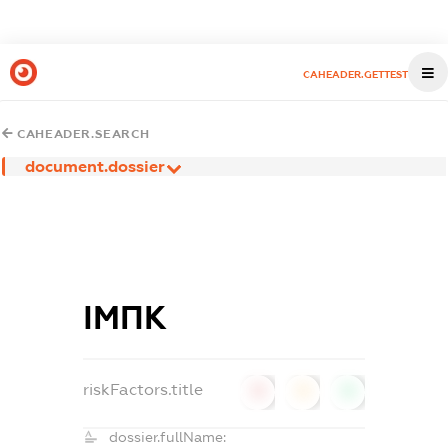
CAHEADER.GETTEST
CAHEADER.SEARCH
document.dossier
ІМПК
riskFactors.title
0
0
0
dossier.fullName: