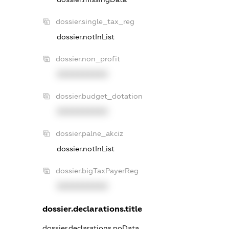
dossier.single_tax_reg
dossier.notInList
dossier.non_profit
XXXXXXXXXX
dossier.budget_dotation
XXXXXXXXXX
dossier.palne_akciz
dossier.notInList
dossier.bigTaxPayerReg
XXXXXXXXXX
dossier.declarations.title
dossier.declarations.noData