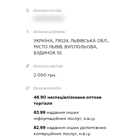
dossier.smida:
XXXXXXXXXX
dossier.address:
УКРАЇНА, 79024, ЛЬВІВСЬКА ОБЛ.,
МІСТО ЛЬВІВ, ВУЛ.ПОЛЬОВА,
БУДИНОК 55
dossier.capital:
2 000 грн.
dossier.kveds:
46.90
неспеціалізована оптова
торгівля
63.99
надання інших
інформаційних послуг, н.в.і.у.
82.99
надання інших допоміжних
комерційних послуг, н.в.і.у.