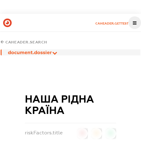
CAHEADER.GETTEST
CAHEADER.SEARCH
document.dossier
НАША РІДНА
КРАЇНА
riskFactors.title
0
0
0