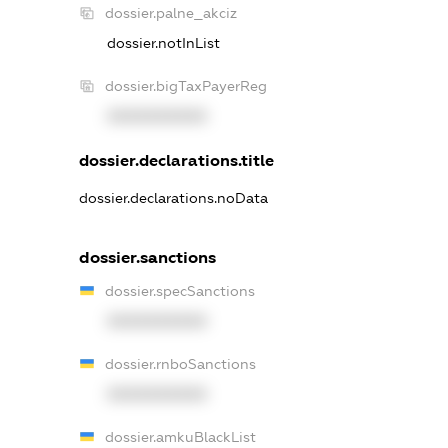
dossier.palne_akciz
dossier.notInList
dossier.bigTaxPayerReg
XXXXXXXXXX
dossier.declarations.title
dossier.declarations.noData
dossier.sanctions
dossier.specSanctions
XXXXXXXXXX
dossier.rnboSanctions
XXXXXXXXXX
dossier.amkuBlackList