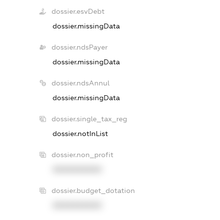
dossier.esvDebt
dossier.missingData
dossier.ndsPayer
dossier.missingData
dossier.ndsAnnul
dossier.missingData
dossier.single_tax_reg
dossier.notInList
dossier.non_profit
XXXXXXXXXX
dossier.budget_dotation
XXXXXXXXXX