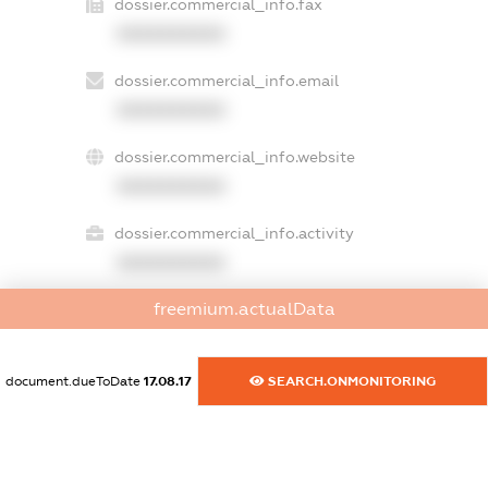
dossier.commercial_info.fax
XXXXXXXXXX
dossier.commercial_info.email
XXXXXXXXXX
dossier.commercial_info.website
XXXXXXXXXX
dossier.commercial_info.activity
XXXXXXXXXX
freemium.actualData
freemium.exampleText_1
freemium.exampleText_2
document.dueToDate
17.08.17
SEARCH.ONMONITORING
freemium.anonymousPerSearch2
FREEMIUM.DETAILS
FREEMIUM.REGISTER