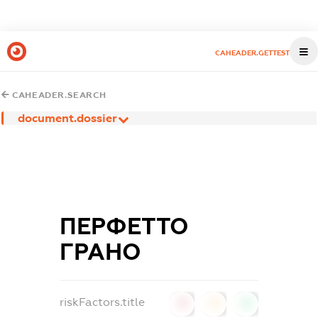
CAHEADER.GETTEST
CAHEADER.SEARCH
document.dossier
ПЕРФЕТТО
ГРАНО
riskFactors.title
0
0
0