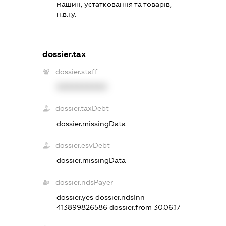
машин, устатковання та товарів,
н.в.і.у.
dossier.tax
dossier.staff
XXXXXXXXXX
dossier.taxDebt
dossier.missingData
dossier.esvDebt
dossier.missingData
dossier.ndsPayer
dossier.yes
dossier.ndsInn
413899826586
dossier.from 30.06.17