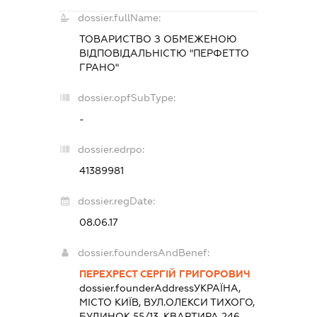
dossier.fullName:
ТОВАРИСТВО З ОБМЕЖЕНОЮ
ВІДПОВІДАЛЬНІСТЮ "ПЕРФЕТТО
ГРАНО"
dossier.opfSubType:
-
dossier.edrpo:
41389981
dossier.regDate:
08.06.17
dossier.foundersAndBenef:
ПЕРЕХРЕСТ СЕРГІЙ ГРИГОРОВИЧ
dossier.founderAddress
УКРАЇНА,
МІСТО КИЇВ, ВУЛ.ОЛЕКСИ ТИХОГО,
БУДИНОК 55/13, КВАРТИРА 246