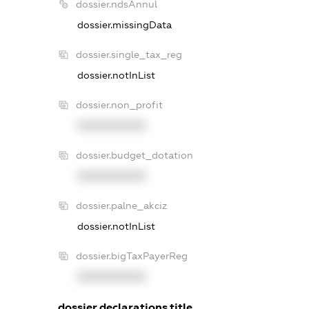
dossier.ndsAnnul
dossier.missingData
dossier.single_tax_reg
dossier.notInList
dossier.non_profit
XXXXXXXXXX
dossier.budget_dotation
XXXXXXXXXX
dossier.palne_akciz
dossier.notInList
dossier.bigTaxPayerReg
XXXXXXXXXX
dossier.declarations.title