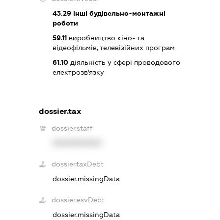
43.29
інші будівельно-монтажні
роботи
59.11
виробництво кіно- та
відеофільмів, телевізійних програм
61.10
діяльність у сфері проводового
електрозв'язку
dossier.tax
dossier.staff
XXXXXXXXXX
dossier.taxDebt
dossier.missingData
dossier.esvDebt
dossier.missingData