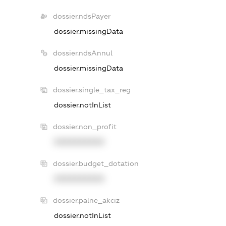
dossier.ndsPayer
dossier.missingData
dossier.ndsAnnul
dossier.missingData
dossier.single_tax_reg
dossier.notInList
dossier.non_profit
XXXXXXXXXX
dossier.budget_dotation
XXXXXXXXXX
dossier.palne_akciz
dossier.notInList