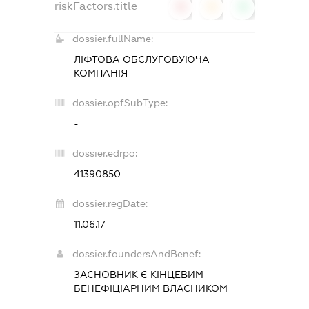
riskFactors.title
0
0
0
dossier.fullName:
ЛІФТОВА ОБСЛУГОВУЮЧА
КОМПАНІЯ
dossier.opfSubType:
-
dossier.edrpo:
41390850
dossier.regDate:
11.06.17
dossier.foundersAndBenef:
ЗАСНОВНИК Є КІНЦЕВИМ
БЕНЕФІЦІАРНИМ ВЛАСНИКОМ