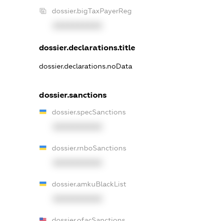
dossier.bigTaxPayerReg
XXXXXXXXXX
dossier.declarations.title
dossier.declarations.noData
dossier.sanctions
dossier.specSanctions
XXXXXXXXXX
dossier.rnboSanctions
XXXXXXXXXX
dossier.amkuBlackList
XXXXXXXXXX
dossier.ofacSanctions