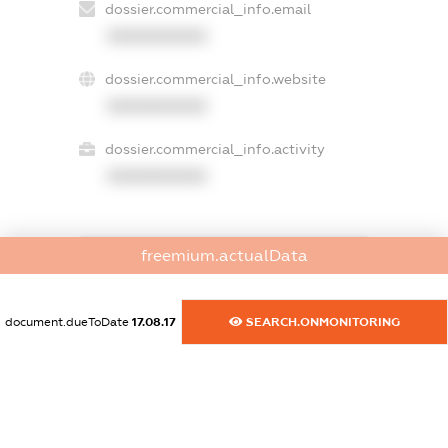
dossier.commercial_info.email
XXXXXXXXXX
dossier.commercial_info.website
XXXXXXXXXX
dossier.commercial_info.activity
XXXXXXXXXX
freemium.actualData
freemium.exampleText_1
freemium.exampleText_2
freemium.anonymousPerSearch2
document.dueToDate
17.08.17
SEARCH.ONMONITORING
FREEMIUM.DETAILS
FREEMIUM.REGISTER