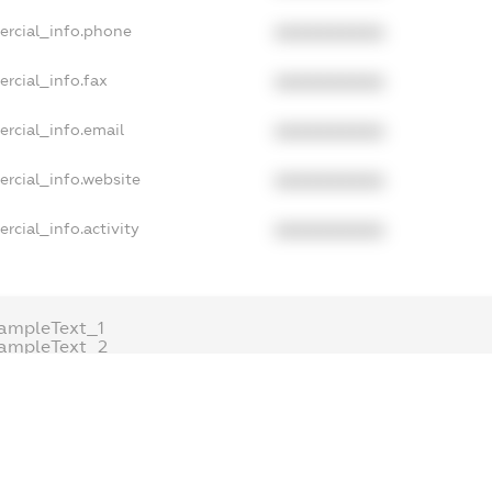
ercial_info.phone
XXXXXXXXXX
rcial_info.fax
XXXXXXXXXX
rcial_info.email
XXXXXXXXXX
rcial_info.website
XXXXXXXXXX
rcial_info.activity
XXXXXXXXXX
ampleText_1
ampleText_2
nonymousPerSearch2
ETAILS
FREEMIUM.REGISTER