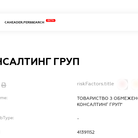
BETA
CAHEADER.PERSSEARCH
НСАЛТИНГ ГРУП
riskFactors.title
0
ame:
ТОВАРИСТВО З ОБМЕЖЕН
КОНСАЛТИНГ ГРУП"
ubType:
-
:
41391152