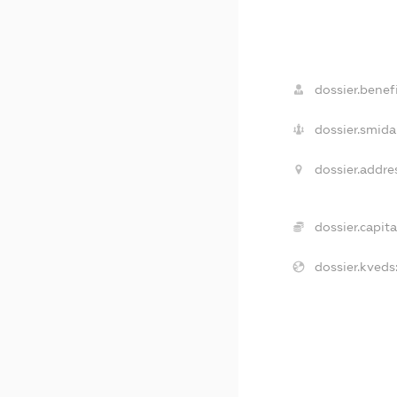
dossier.benefi
dossier.smida
dossier.addre
dossier.capita
dossier.kveds