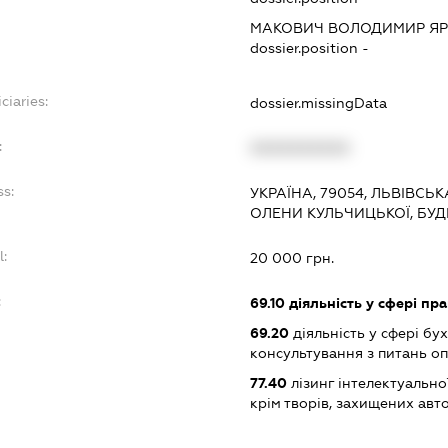
МАКОВИЧ ВОЛОДИМИР Я
dossier.position -
ciaries:
dossier.missingData
:
XXXXXXXXXX
ss:
УКРАЇНА, 79054, ЛЬВІВСЬК
ОЛЕНИ КУЛЬЧИЦЬКОЇ, БУДИ
l:
20 000 грн.
:
69.10
діяльність у сфері пр
69.20
діяльність у сфері бу
консультування з питань о
77.40
лізинг інтелектуальної
крім творів, захищених ав