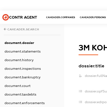
CONTR AGENT
CAHEADER.COMPANIES
CAHEADER.PERSONS
CAHEADER.SEARCH
document.dossier
ЗМ КО
document.statements
document.history
dossier.title
document.inspections
dossier.fullN
document.bankruptcy
document.court
dossier.opfS
document.taxdebts
dossier.edrpo
document.enforcements