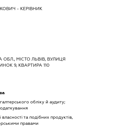
РКОВИЧ
-
КЕРІВНИК
А ОБЛ., МІСТО ЛЬВІВ, ВУЛИЦЯ
НОК 9, КВАРТИРА 110
ава
хгалтерського обліку й аудиту;
податкування
 власності та подібних продуктів,
торськими правами