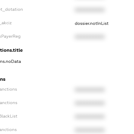
et_dotation
XXXXXXXXXX
_akciz
dossier.notInList
axPayerReg
XXXXXXXXXX
tions.title
ons.noData
ons
anctions
XXXXXXXXXX
Sanctions
XXXXXXXXXX
BlackList
XXXXXXXXXX
anctions
XXXXXXXXXX