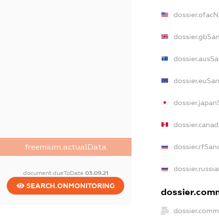
dossier.ofac
dossier.gbSa
dossier.ausSa
dossier.euSa
dossier.japan
dossier.cana
freemium.actualData
dossier.rfSan
dossier.russi
document.dueToDate
03.09.21
SEARCH.ONMONITORING
dossier.comm
dossier.comm