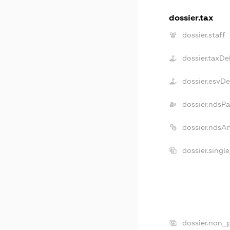
dossier.tax
dossier.staff
dossier.taxDe
dossier.esvD
dossier.ndsPa
dossier.ndsA
dossier.singl
dossier.non_p