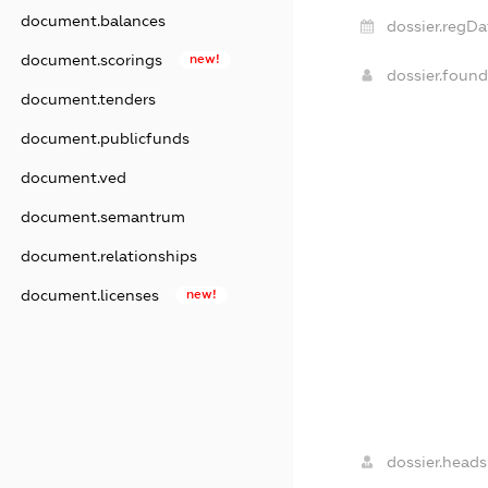
document.balances
dossier.regDa
document.scorings
new!
dossier.foun
document.tenders
document.publicfunds
document.ved
document.semantrum
document.relationships
document.licenses
new!
dossier.heads