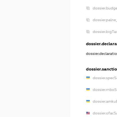
dossier.budg
dossier.palne
dossier.bigT
dossier.declara
dossier.declarati
dossier.sancti
dossier.specS
dossier.rnbo
dossier.amku
dossier.ofacS