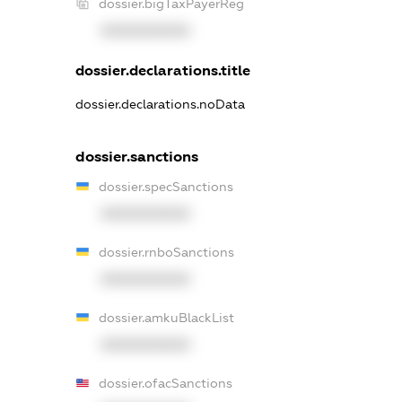
dossier.bigTaxPayerReg
XXXXXXXXXX
dossier.declarations.title
dossier.declarations.noData
dossier.sanctions
dossier.specSanctions
XXXXXXXXXX
dossier.rnboSanctions
XXXXXXXXXX
dossier.amkuBlackList
XXXXXXXXXX
dossier.ofacSanctions