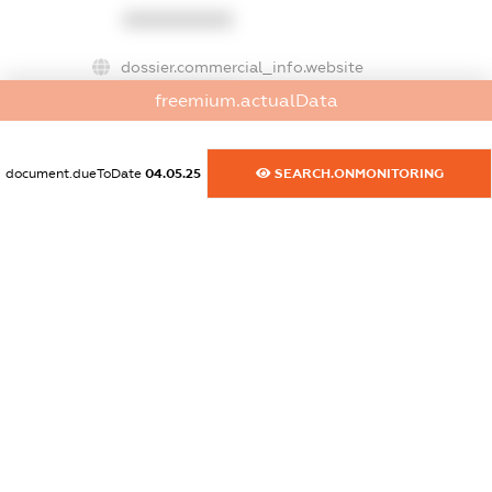
XXXXXXXXXX
dossier.commercial_info.website
XXXXXXXXXX
freemium.actualData
dossier.commercial_info.activity
XXXXXXXXXX
document.dueToDate
04.05.25
SEARCH.ONMONITORING
freemium.exampleText_1
freemium.exampleText_2
freemium.anonymousPerSearch2
FREEMIUM.DETAILS
FREEMIUM.REGISTER