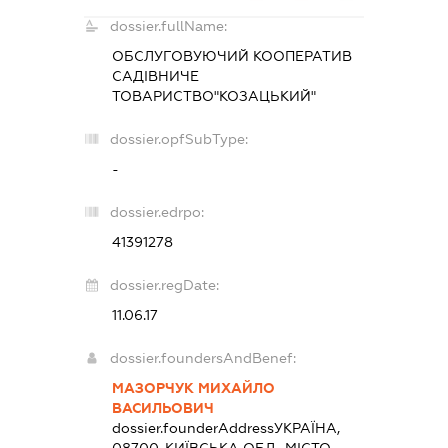
dossier.fullName:
ОБСЛУГОВУЮЧИЙ КООПЕРАТИВ
САДІВНИЧЕ
ТОВАРИСТВО"КОЗАЦЬКИЙ"
dossier.opfSubType:
-
dossier.edrpo:
41391278
dossier.regDate:
11.06.17
dossier.foundersAndBenef:
МАЗОРЧУК МИХАЙЛО
ВАСИЛЬОВИЧ
dossier.founderAddress
УКРАЇНА,