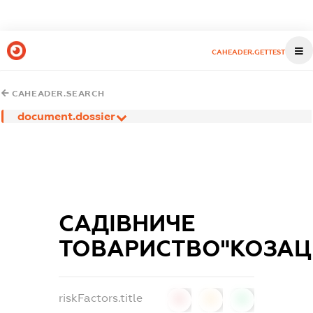
CAHEADER.GETTEST
CAHEADER.SEARCH
document.dossier
САДІВНИЧЕ
ТОВАРИСТВО"КОЗАЦ
riskFactors.title
0
0
0