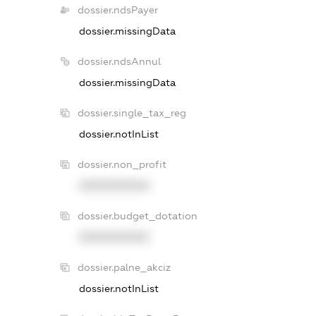
dossier.ndsPayer
dossier.missingData
dossier.ndsAnnul
dossier.missingData
dossier.single_tax_reg
dossier.notInList
dossier.non_profit
XXXXXXXXXX
dossier.budget_dotation
XXXXXXXXXX
dossier.palne_akciz
dossier.notInList