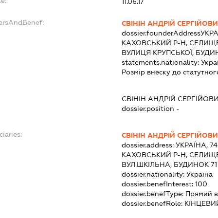
e:
11.06.17
dersAndBenef:
СВІНІН АНДРІЙ СЕРГІЙОВ
dossier.founderAddress
УКРА
КАХОВСЬКИЙ Р-Н, СЕЛИЩ
ВУЛИЦЯ КРУПСЬКОЇ, БУДИН
statements.nationality:
Укра
Розмір внеску до статутног
СВІНІН АНДРІЙ СЕРГІЙОВ
dossier.position -
ciaries:
СВІНІН АНДРІЙ СЕРГІЙОВ
dossier.address:
УКРАЇНА, 7
КАХОВСЬКИЙ Р-Н, СЕЛИЩЕ
ВУЛ.ШКІЛЬНА, БУДИНОК 71
dossier.nationality:
Україна
dossier.benefInterest:
100
dossier.benefType:
Прямий в
dossier.benefRole:
КІНЦЕВИ