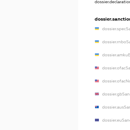
dossier.declarati
dossier.sanctio
dossier.specS
dossier.rnboS
dossier.amkuB
dossier.ofacS
dossier.ofac
dossier.gbSan
dossier.ausSa
dossier.euSan