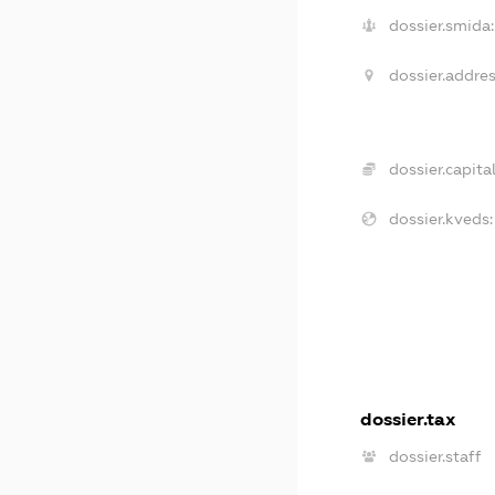
dossier.smida:
dossier.addres
dossier.capital
dossier.kveds:
dossier.tax
dossier.staff