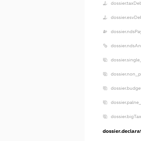
dossier.taxDe
dossier.esvDe
dossier.ndsPa
dossier.ndsAn
dossier.singl
dossier.non_p
dossier.budge
dossier.palne
dossier.bigTa
dossier.declarat