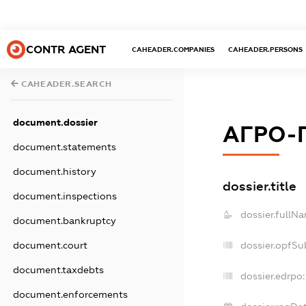
CONTR AGENT
CAHEADER.COMPANIES
CAHEADER.PERSONS
CAHEADER.SEARCH
document.dossier
АГРО-
document.statements
document.history
dossier.title
document.inspections
dossier.fullN
document.bankruptcy
dossier.opfSu
document.court
document.taxdebts
dossier.edrpo:
document.enforcements