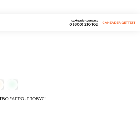
caHeader.contact
CAHEADER.GETTEST
0 (800) 210 102
0
0
ВО "АГРО-ГЛОБУС"