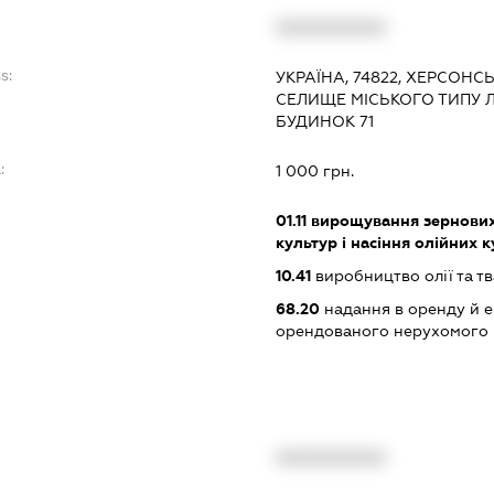
XXXXXXXXXX
s:
УКРАЇНА, 74822, ХЕРСОНС
СЕЛИЩЕ МІСЬКОГО ТИПУ 
БУДИНОК 71
:
1 000 грн.
01.11
вирощування зернових 
культур і насіння олійних 
10.41
виробництво олії та т
68.20
надання в оренду й е
орендованого нерухомого
XXXXXXXXXX