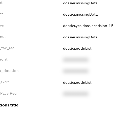
bt
dossier.missingData
bt
dossier.missingData
yer
dossier.yes
dossier.ndsInn 4
nul
dossier.missingData
e_tax_reg
dossier.notInList
rofit
XXXXXXXXXX
t_dotation
XXXXXXXXXX
_akciz
dossier.notInList
xPayerReg
XXXXXXXXXX
ions.title