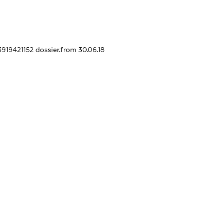
13919421152
dossier.from 30.06.18