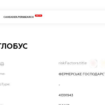
BETA
CAHEADER.PERSSEARCH
ГЛОБУС
riskFactors.title
0
ame:
ФЕРМЕРСЬКЕ ГОСПОДАРСТ
bType:
-
41391943