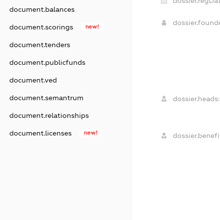
dossier.regDat
document.balances
dossier.foun
document.scorings
new!
document.tenders
document.publicfunds
document.ved
document.semantrum
dossier.heads:
document.relationships
document.licenses
new!
dossier.benefi