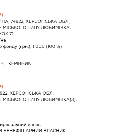
ИЧ
ЇНА, 74822, ХЕРСОНСЬКА ОБЛ.,
Е МІСЬКОГО ТИПУ ЛЮБИМІВКА,
ОК 71
їна
о фонду (грн.):
1 000
(100 %)
ИЧ
-
КЕРІВНИК
ИЧ
4822, ХЕРСОНСЬКА ОБЛ.,
 МІСЬКОГО ТИПУ ЛЮБИМІВКА(З),
ирішальний вплив
Й БЕНЕФІЦІАРНИЙ ВЛАСНИК