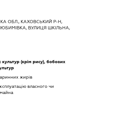
ЬКА ОБЛ., КАХОВСЬКИЙ Р-Н,
ЛЮБИМІВКА, ВУЛИЦЯ ШКІЛЬНА,
культур (крім рису), бобових
культур
варинних жирів
ксплуатацію власного чи
 майна