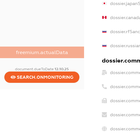
dossier.japan
dossier.canad
dossier.rfSan
dossier.russia
freemium.actualData
dossier.comme
document.dueToDate
12.10.25
dossier.comme
SEARCH.ONMONITORING
dossier.comme
dossier.comme
dossier.comme
dossier.comme