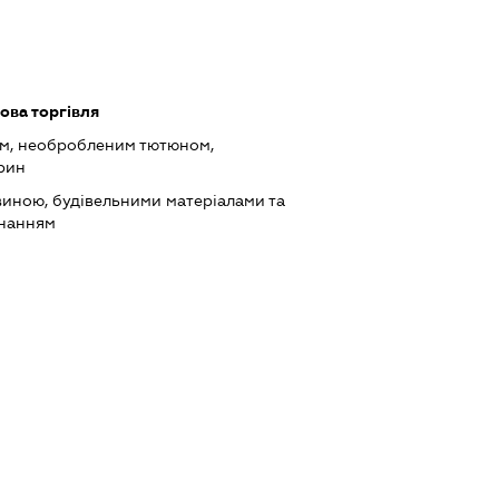
ова торгівля
ом, необробленим тютюном,
рин
виною, будівельними матеріалами та
днанням