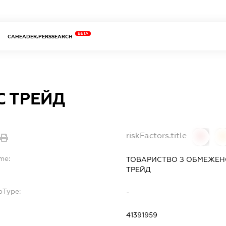
BETA
CAHEADER.PERSSEARCH
С ТРЕЙД
riskFactors.title
0
me:
ТОВАРИСТВО З ОБМЕЖЕН
ТРЕЙД
bType:
-
41391959