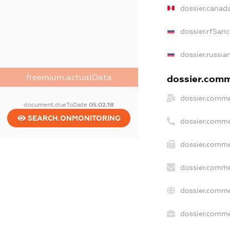
dossier.canad
dossier.rfSanc
dossier.russia
freemium.actualData
dossier.comme
dossier.comme
document.dueToDate
05.02.18
SEARCH.ONMONITORING
dossier.comme
dossier.comme
dossier.comme
dossier.comme
dossier.commer