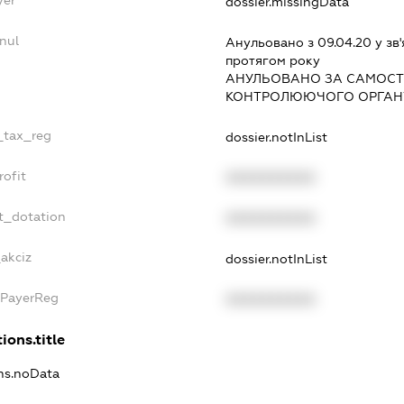
dossier.missingData
nul
Анульовано з 09.04.20 у зв'
протягом року
АНУЛЬОВАНО ЗА САМОСТ
КОНТРОЛЮЮЧОГО ОРГАНУ
e_tax_reg
dossier.notInList
rofit
XXXXXXXXXX
t_dotation
XXXXXXXXXX
_akciz
dossier.notInList
xPayerReg
XXXXXXXXXX
ions.title
ons.noData