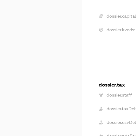
dossier.capital
dossier.kveds:
dossier.tax
dossier.staff
dossier.taxDe
dossier.esvDe
dossier.ndsPa