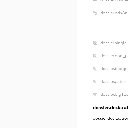
dossier.ndsAn
dossier.singl
dossier.non_p
dossier.budge
dossier.palne
dossier.bigTa
dossier.declarat
dossier.declarati