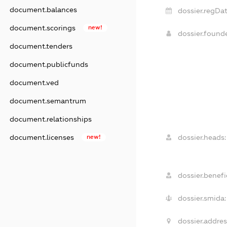
document.balances
dossier.regDat
document.scorings
new!
dossier.foun
document.tenders
document.publicfunds
document.ved
document.semantrum
document.relationships
dossier.heads:
document.licenses
new!
dossier.benefic
dossier.smida:
dossier.addres