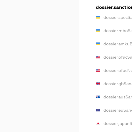
dossier.sanctio
dossier.specS
dossier.rnboS
dossier.amkuB
dossier.ofacS
dossier.ofac
dossier.gbSan
dossier.ausSa
dossier.euSan
dossier.japan