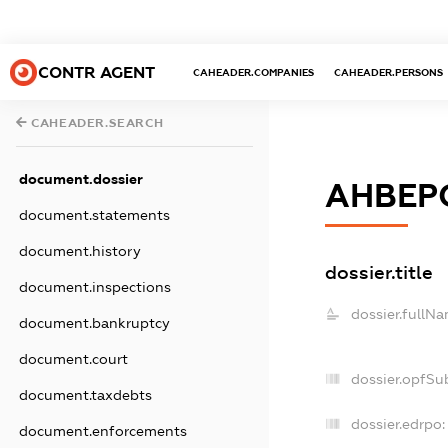
CONTR AGENT
CAHEADER.COMPANIES
CAHEADER.PERSONS
CAHEADER.SEARCH
document.dossier
АНВЕР
document.statements
document.history
dossier.title
document.inspections
dossier.fullNa
document.bankruptcy
document.court
dossier.opfSu
document.taxdebts
dossier.edrpo:
document.enforcements