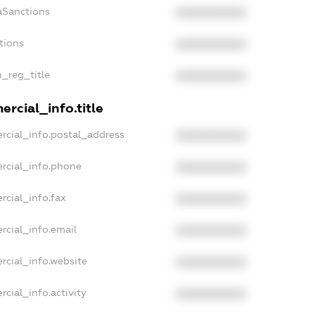
aSanctions
XXXXXXXXXX
tions
XXXXXXXXXX
n_reg_title
XXXXXXXXXX
rcial_info.title
rcial_info.postal_address
XXXXXXXXXX
rcial_info.phone
XXXXXXXXXX
rcial_info.fax
XXXXXXXXXX
rcial_info.email
XXXXXXXXXX
rcial_info.website
XXXXXXXXXX
cial_info.activity
XXXXXXXXXX