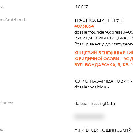
e:
11.06.17
dersAndBenef:
ТРАСТ ХОЛДИНГ ГРУП
40731854
dossier.founderAddress
0405
ВУЛИЦЯ ГЛИБОЧИЦЬКА, 33/
Розмір внеску до статутног
КІНЦЕВИЙ БЕНЕФІЦІАРНИ
ЮРИДИЧНОЇ ОСОБИ - УС Д
ВУЛ. БОНДАРСЬКА, 3, КВ. 
КОТКО НАЗАР ІВАНОВИЧ
dossier.position -
iaries:
dossier.missingData
XXXXXXXXXX
s:
М.КИЇВ, СВЯТОШИНСЬКИЙ