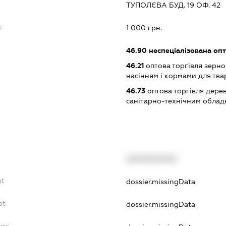
ТУПОЛЄВА БУД. 19 ОФ. 42
:
1 000 грн.
46.90
неспеціалізована опт
46.21
оптова торгівля зерн
насінням і кормами для тва
46.73
оптова торгівля дере
санітарно-технічним обла
XXXXXXXXXX
bt
dossier.missingData
bt
dossier.missingData
yer