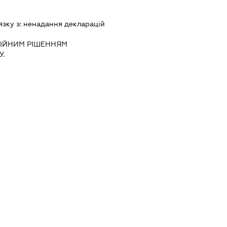
язку з:
ненадання декларацiй
IЙНИМ РIШЕННЯМ
.