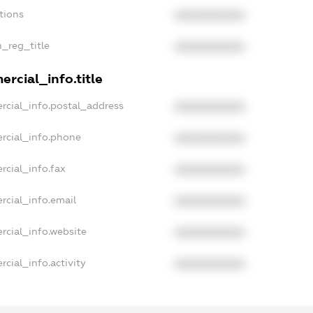
tions
XXXXXXXXXX
n_reg_title
XXXXXXXXXX
rcial_info.title
rcial_info.postal_address
XXXXXXXXXX
rcial_info.phone
XXXXXXXXXX
rcial_info.fax
XXXXXXXXXX
rcial_info.email
XXXXXXXXXX
rcial_info.website
XXXXXXXXXX
cial_info.activity
XXXXXXXXXX