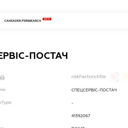
BETA
CAHEADER.PERSSEARCH
ЕРВІС-ПОСТАЧ
riskFactors.title
0
0
me:
СПЕЦСЕРВІС-ПОСТАЧ
bType:
-
41392067
e: