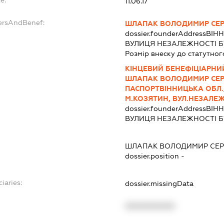
11.06.17
ersAndBenef:
ШЛАПАК ВОЛОДИМИР СЕР
dossier.founderAddress
ВІНН
ВУЛИЦЯ НЕЗАЛЕЖНОСТІ БУД
Розмір внеску до статутног
КІНЦЕВИЙ БЕНЕФІЦІАРНИ
ШЛАПАК ВОЛОДИМИР СЕРГ
ПАСПОРТВІННИЦЬКА ОБЛ.
М.КОЗЯТИН, ВУЛ.НЕЗАЛЕЖН
dossier.founderAddress
ВІНН
ВУЛИЦЯ НЕЗАЛЕЖНОСТІ БУД
ШЛАПАК ВОЛОДИМИР СЕР
dossier.position -
iaries:
dossier.missingData
XXXXXXXXXX