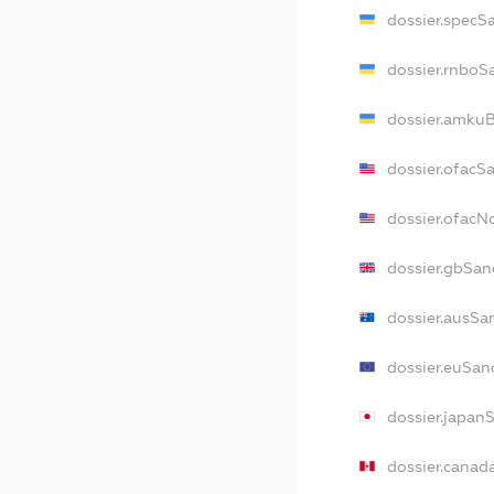
dossier.specS
dossier.rnboS
dossier.amkuB
dossier.ofacS
dossier.ofac
dossier.gbSan
dossier.ausSa
dossier.euSan
dossier.japan
dossier.canad