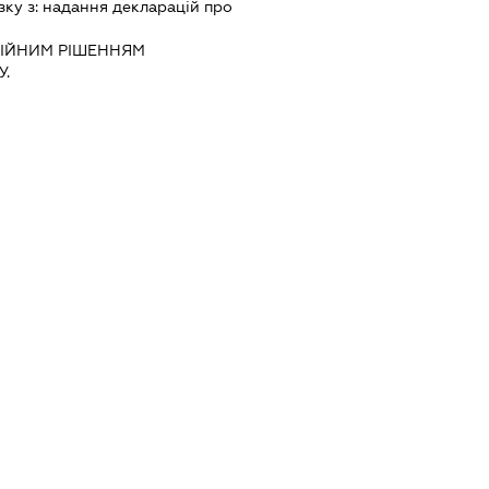
зку з:
надання декларацiй про
IЙНИМ РIШЕННЯМ
.