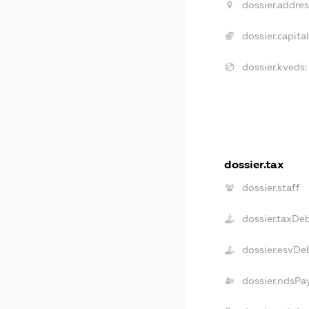
dossier.addres
dossier.capital
dossier.kveds:
dossier.tax
dossier.staff
dossier.taxDe
dossier.esvDe
dossier.ndsPa