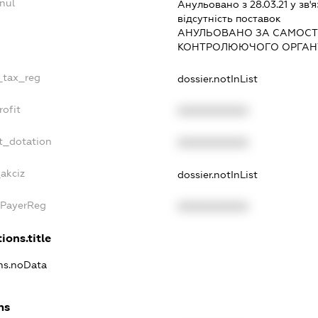
nul
Анульовано з 28.03.21 у зв'я
вiдсутнiсть поставок
АНУЛЬОВАНО ЗА САМОСТ
КОНТРОЛЮЮЧОГО ОРГАНУ
e_tax_reg
dossier.notInList
rofit
XXXXXXXXXX
t_dotation
XXXXXXXXXX
akciz
dossier.notInList
xPayerReg
XXXXXXXXXX
ions.title
ons.noData
ns