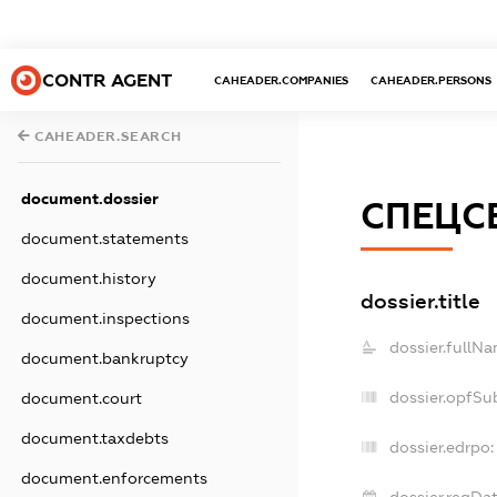
CONTR AGENT
CAHEADER.COMPANIES
CAHEADER.PERSONS
CAHEADER.SEARCH
document.dossier
СПЕЦС
document.statements
document.history
dossier.title
document.inspections
dossier.fullNa
document.bankruptcy
dossier.opfSu
document.court
document.taxdebts
dossier.edrpo:
document.enforcements
dossier.regDat