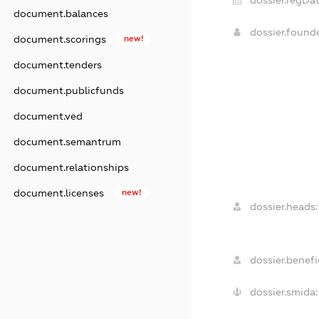
document.balances
dossier.found
document.scorings
new!
document.tenders
document.publicfunds
document.ved
document.semantrum
document.relationships
document.licenses
new!
dossier.heads:
dossier.benefic
dossier.smida: