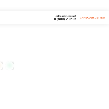
caHeader.contact
CAHEADER.GETTEST
0 (800) 210 102
0