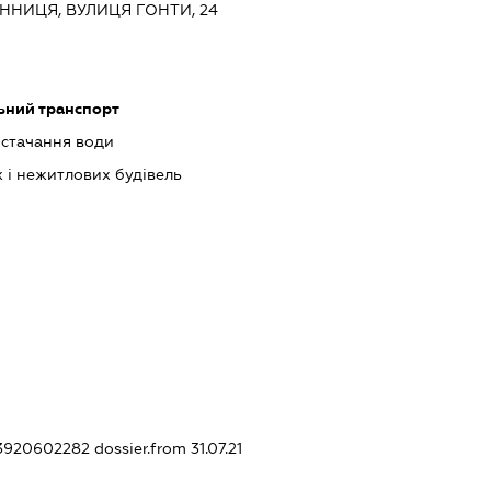
ВІННИЦЯ, ВУЛИЦЯ ГОНТИ, 24
ьний транспорт
остачання води
 і нежитлових будівель
413920602282
dossier.from 31.07.21