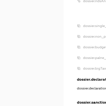
dossier.ndsAn
dossier.singl
dossier.non_p
dossier.budge
dossier.palne_
dossier.bigTa
dossier.declarat
dossier.declarati
dossier.sanctio