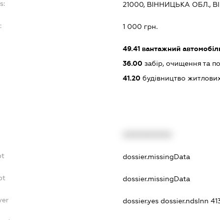
s:
21000, ВІННИЦЬКА ОБЛ., 
:
1 000 грн.
49.41
вантажний автомобіл
36.00
забір, очищення та п
41.20
будівництво житлових
XXXXXXXXXX
bt
dossier.missingData
bt
dossier.missingData
yer
dossier.yes
dossier.ndsInn 