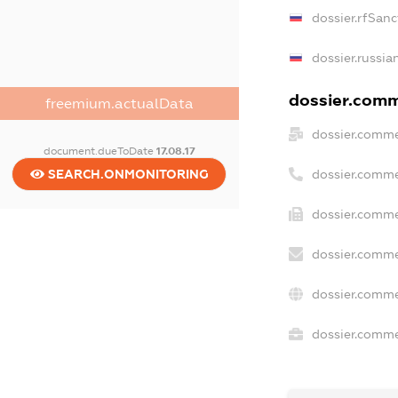
dossier.rfSanc
dossier.russia
dossier.comme
freemium.actualData
dossier.comme
document.dueToDate
17.08.17
dossier.comme
SEARCH.ONMONITORING
dossier.comme
dossier.comme
dossier.comme
dossier.commer